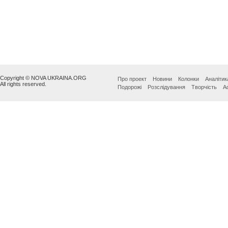
Copyright © NOVA UKRAINA.ORG
Про проект
Новини
Колонки
Аналітик
All rights reserved.
Подорожі
Розслідування
Творчість
А