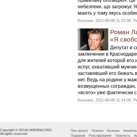
правильну опозицію». Це 
небезпеки, що загрожує Ук
мають у тому якусь особис
Колонки. 2011-08-09 11:22:00. 
Роман Л
«Я своб
Депутат и с
заключении в Краснодаре
для жителей которой его
испуг, охвативший мужчин
заставивший его бежать в
нет. Ведь на родине у ма
возмущенных сограждан, е
«всего» уже фактически 
Колонки. 2011-08-09 11:14:00. 
Copyright © NOVA UKRAINA.ORG
Про проект
Новини
Колонки
Аналітик
All rights reserved.
Подорожі
Розслідування
Творчість
А