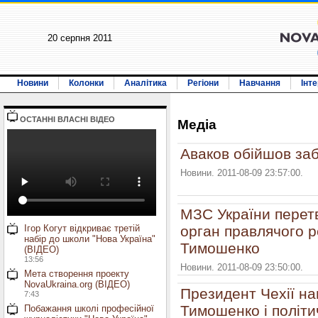
20 серпня 2011
Новини
Колонки
Аналітика
Регіони
Навчання
Інт
ОСТАННI ВЛАСНI ВIДЕО
Медiа
Аваков обійшов заб
Новини. 2011-08-09 23:57:00.
МЗС України перетв
Ігор Когут відкриває третій
орган правлячого 
набір до школи "Нова Україна"
Тимошенко
(ВІДЕО)
13:56
Новини. 2011-08-09 23:50:00.
Мета створення проекту
NovaUkraina.org (ВІДЕО)
Президент Чехії н
7:43
Тимошенко і політи
Побажання школі професійної