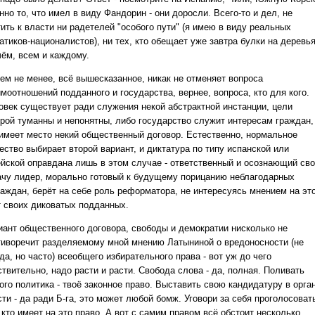
но то, что имел в виду Фандорин - они доросли. Всего-то и дел, не
ить к власти ни радетелей "особого пути" (я имею в виду реальных
тиков-националистов), ни тех, кто обещает уже завтра булки на деревья
чём, всем и каждому.
тем не менее, всё вышесказанное, никак не отменяет вопроса
моотношений подданного и государства, вернее, вопроса, кто для кого.
овек существует ради служения некой абстрактной инстанции, цели
орой туманны и непонятны, либо государство служит интересам граждан,
. имеет место некий общественный договор. Естественно, нормальное
ество выбирает второй вариант, и диктатура по типу испанской или
ейской оправдана лишь в этом случае - ответственный и осознающий св
ачу лидер, морально готовый к будущему порицанию неблагодарных
раждан, берёт на себе роль реформатора, не интересуясь мнением на эт
т своих диковатых подданных.
иант общественного договора, свободы и демократии нисколько не
тиворечит разделяемому мной мнению Латыниной о вредоносности (не
да, но часто) всеобщего избирательного права - вот уж до чего
твительно, надо расти и расти. Свобода слова - да, полная. Поливать
ого политика - твоё законное право. Выставить свою кандидатуру в орга
ти - да ради Б-га, это может любой бомж. Уговори за себя проголосоват
 кто имеет на это право. А вот с самим правом всё обстоит несколько