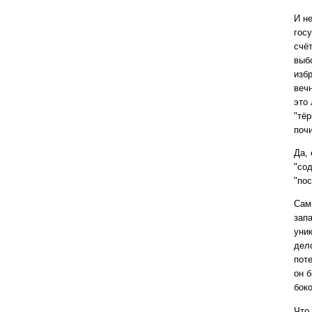
И н
госу
счёт
выб
избр
веч
это 
"тёр
поч
Да, 
"со
"по
Сам
зап
уник
дело
поте
он 
бок
Что