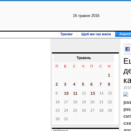
16 травня 2016
Тренінг
Щоб ми так жили
Аналіт
Травень
Е
П
В
С
Ч
П
С
Н
д
1
к
2
3
4
5
6
7
8
2016
10
11
13
9
12
14
15
раз
16
17
18
19
20
21
22
рец
23
24
25
26
27
28
29
си
30
31
сх
дор