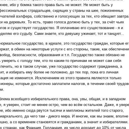
жнее, ибо у бомжа такого права быть не может. Не может быть у
фессиональных страдальцев, сидящих у страны на шее, пожизненных
учателей вэлфера, собственно и голосующих за тех, кто обещает завтра
и на деревьях. То есть, право голоса должно быть у тех, за счёт чьих
огов и существует государство. Я оплачиваю его существование - я и
деляю его судьбу. Сами знаете, кто девушку ужинает, тот и танцует...
нормальное государство, в идеале, это государство граждан, которые ег
ржат, в обмен на некоторые услуги с его стороны, такие, как обеспечени
вобод, безопасности, образования и т.п. Государство также обязано не
 умереть с голоду тем, кто по каким-то причинам не может сам себя
спечить, но в таком случае, уже государство содержит гражданина, а
ит, и избирать ему более не положено, до тех пор, пока его личная
уация не изменится. Исключением из этого правила являются только
сионеры, которые достаточно заплатили налогов, в течении своей трудов
ни.
блема всеобщего избирательного права, она, увы, общая, и в западном
, я уверен, стоит не менее остро, чем во всём остальном. Даже, я увере
ее, ибо именно сюда рвутся тысячи и миллионы жителей того старого,
иархального, да чего там - дикого мира. И многие, как мы знаем, вполне
ешно, а со временем становятся и гражданами, а значит и избирателями.
их странах, как Франция, Голландия, их число доходит до 10% от числа