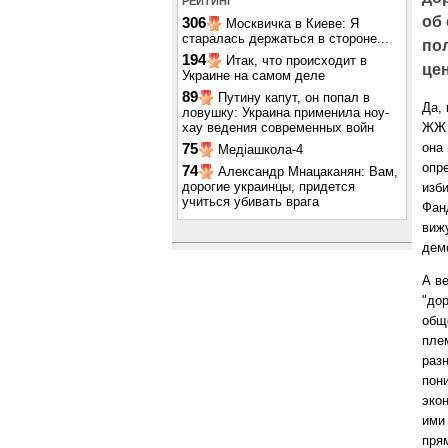
РЕЙТИНГ
об
306
Москвичка в Киеве: Я
старалась держаться в стороне...
по
194
Итак, что происходит в
цен
Украине на самом деле
89
Путину капут, он попал в
Да,
ловушку: Украина применила ноу-
хау ведения современных войн
Ж
она 
75
Медіашкола-4
опр
74
Александр Мнацаканян: Вам,
дорогие украинцы, придется
изби
учиться убивать врага
Фан
виж
дем
А в
"до
обще
пле
разн
пон
экон
ими 
прям