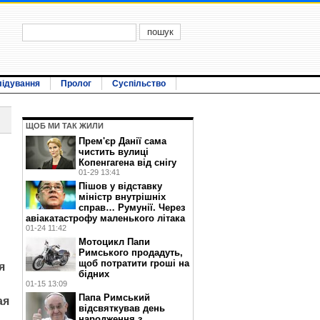
лідування
Пролог
Суспільство
ЩОБ МИ ТАК ЖИЛИ
Прем'єр Данії сама
чистить вулиці
Копенгагена від снігу
01-29 13:41
Пішов у відставку
міністр внутрішніх
справ… Румунії. Через
авіакатастрофу маленького літака
01-24 11:42
Мотоцикл Папи
Римського продадуть,
щоб потратити гроші на
я
бідних
01-15 13:09
Папа Римський
ая
відсвяткував день
народження з