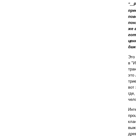
"..
пре
пов
пон
же 
гот
цен
даж
Это
в "И
тра
это
три
вот 
где,
чел
Инт
про
кла
выж
дре