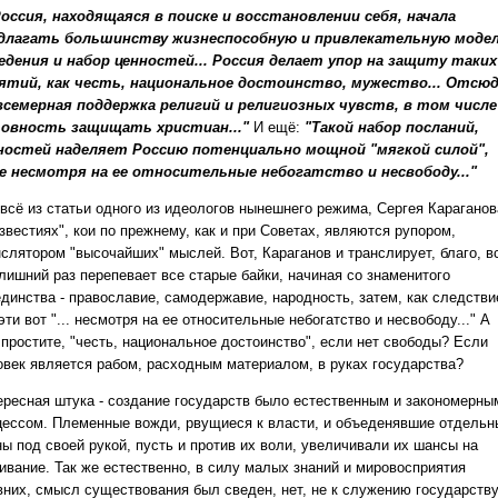
.Россия, находящаяся в поиске и восстановлении себя, начала
длагать большинству жизнеспособную и привлекательную моде
едения и набор ценностей... Россия делает упор на защиту таких
ятий, как честь, национальное достоинство, мужество... Отсю
всемерная поддержка религий и религиозных чувств, в том числе
овность защищать христиан..."
И ещё:
"Такой набор посланий,
ностей наделяет Россию потенциально мощной "мягкой силой",
е несмотря на ее относительные небогатство и несвободу..."
 всё из статьи одного из идеологов нынешнего режима, Сергея Караганов
звестиях", кои по прежнему, как и при Советах, являются рупором,
нслятором "высочайших" мыслей. Вот, Караганов и транслирует, благо, в
 лишний раз перепевает все старые байки, начиная со знаменитого
единства - православие, самодержавие, народность, затем, как следстви
эти вот "... несмотря на ее относительные небогатство и несвободу..." А
 простите, "честь, национальное достоинство", если нет свободы? Если
овек является рабом, расходным материалом, в руках государства?
ересная штука - создание государств было естественным и закономерны
цессом. Племенные вожди, рвущиеся к власти, и объеденявшие отдельн
ны под своей рукой, пусть и против их воли, увеличивали их шансы на
ивание. Так же естественно, в силу малых знаний и мировосприятия
вних, смысл существования был сведен, нет, не к служению государству