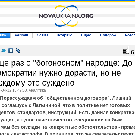
ика
Регіони
Освіта
Інтерв‘ю
Відео
Подорож
Розс
6
ще раз о "богоносном" народце: До
емократии нужно дорасти, но не
аждому это суждено
-04-22 13:49:00. Аналітика
Порассуждаем об "общественном договоре". Лишний
 соглашусь с Латыниной, что в политике нет готовых
ептов, стандартов, инструкций. Есть данная конкретна
туация, а тупое начётничество, следование любым
емам без оглядки на конкретные обстоятельства - прям
ога к катастрофе. В принципе, это же свидетельствует