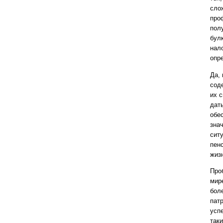
сло
про
пол
булк
нал
опре
Да, 
соде
их с
дать
обе
знач
сит
пен
жиз
Про
мире
бол
патр
усп
так