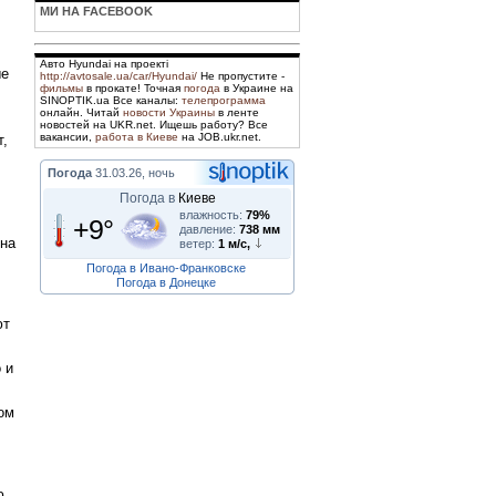
МИ НА FACEBOOK
Авто Hyundai на проекті
ые
http://avtosale.ua/car/Hyundai/
Не пропустите -
фильмы
в прокате! Точная
погода
в Украине на
SINOPTIK.ua Все каналы:
телепрограмма
онлайн. Читай
новости Украины
в ленте
новостей на UKR.net. Ищешь работу? Все
вакансии,
работа в Киеве
на JOB.ukr.net.
т,
Погода
31.03.26, ночь
Погода в
Киеве
влажность:
79%
+9°
давление:
738 мм
 на
ветер:
1 м/с,
Погода в Ивано-Франковске
Погода в Донецке
ют
 и
ром
ю.