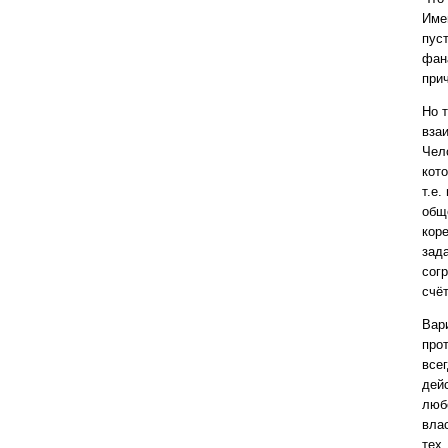
Имен
пуст
фана
при
Но 
взаи
Чел
кот
т.е
общ
кор
зад
сог
счё
Вар
про
всег
дейс
люб
влас
тех,