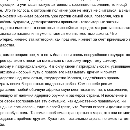
осующих, а учитывая низкую активность коренного населения, то и ещё
. Это те голоса, с которыми политики уже не могут не считаться, а знач
емократия начинает работать уже против самой себя, позволяя, уже в
алёком будущем, демократически принимать тоталитарные законы.
цеденты имеются - в некоторых европейских городах мигранты составля
ьшинство населения и уже пытаются менять местные законы. Что
ктерно, именно эта категория, как правило, и живёт за счёт принявшего 
ударства.
а, самое неприятное, что есть большое и очень вооружённое государство
орое целиком относится ментально к третьему миру, тому самому,
талому и патриархальному. И в силу своей патриархальности, усвоившее
 аксиомы - особый путь с правом его навязывать другим и примат
ударства над личностью, государства-Молоха, наделённого правом
ирать своих безропотных подданных-рабов. Сам по себе режим
дставляет собой обычную африканскую клептократию, но, к сожалению,
ревшую от наличия ядерного оружия и размеров страны. И население в
се своей воспринимает эту ситуацию, как единственно правильную, ни
нды не сомневаясь, сидя в своей грязи, что Россия играет и должна игр
ре особую роль. Та самая проблема стран третьего мира, что они не мог
создавать проблем другим. Хуже того - остальные страны не имеют атом
бы.