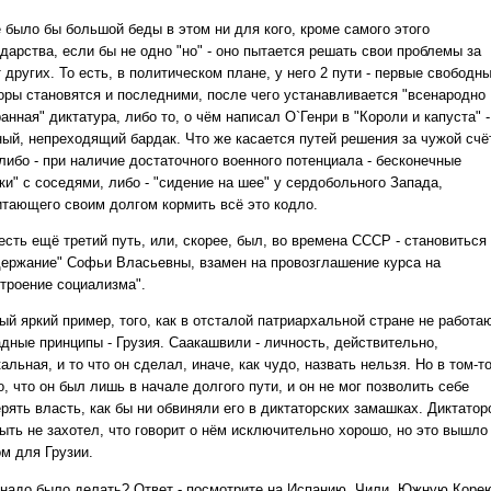
е было бы большой беды в этом ни для кого, кроме самого этого
дарства, если бы не одно "но" - оно пытается решать свои проблемы за
 других. То есть, в политическом плане, у него 2 пути - первые свободн
оры становятся и последними, после чего устанавливается "всенародно
анная" диктатура, либо то, о чём написал О`Генри в "Короли и капуста" -
ный, непреходящий бардак. Что же касается путей решения за чужой счё
либо - при наличие достаточного военного потенциала - бесконечные
ки" с соседями, либо - "сидение на шее" у сердобольного Запада,
итающего своим долгом кормить всё это кодло.
есть ещё третий путь, или, скорее, был, во времена СССР - становиться
держание" Софьи Власьевны, взамен на провозглашение курса на
строение социализма".
ый яркий пример, того, как в отсталой патриархальной стране не работа
адные принципы - Грузия. Саакашвили - личность, действительно,
альная, и то что он сделал, иначе, как чудо, назвать нельзя. Но в том-то
, что он был лишь в начале долгого пути, и он не мог позволить себе
рять власть, как бы ни обвиняли его в диктаторских замашках. Диктато
быть не захотел, что говорит о нём исключительно хорошо, но это вышло
ом для Грузии.
 надо было делать? Ответ - посмотрите на Испанию, Чили, Южную Коре