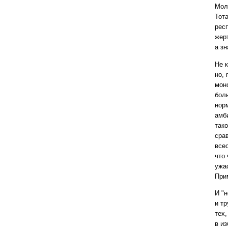
Мол
Тот
рес
жерт
а зн
Не 
но, 
мон
бол
нор
амб
так
сра
все
что
ужа
При
И "н
и тр
тех,
в и