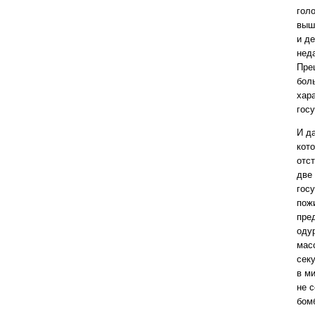
гол
выше
и д
нед
Пре
бол
хара
гос
И д
кот
отс
две
гос
пож
пре
оду
мас
секу
в ми
не 
бом