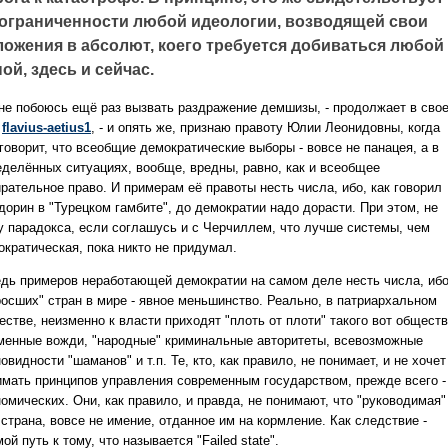
 ограниченности любой идеологии, возводящей свои
ложения в абсолют, коего требуется добиваться любой
ой, здесь и сейчас.
 не побоюсь ещё раз вызвать раздражение демшизы, - продолжает в сво
Ж
flavius-aetius1
, - и опять же, признаю правоту Юлии Леонидовны, когда
говорит, что всеобщие демократические выборы - вовсе не панацея, а в
еделённых ситуациях, вообще, вредны, равно, как и всеобщее
рательное право. И примерам её правоты несть числа, ибо, как говорил
дорин в "Турецком гамбите", до демократии надо дорасти. При этом, не
у парадокса, если соглашусь и с Черчиллем, что лучше системы, чем
ократическая, пока никто не придумал.
едь примеров неработающей демократии на самом деле несть числа, иб
росших" стран в мире - явное меньшинство. Реально, в патриархальном
стве, неизменно к власти приходят "плоть от плоти" такого вот обществ
менные вожди, "народные" криминальные авторитеты, всевозможные
овидности "шаманов" и т.п. Те, кто, как правило, не понимает, и не хочет
имать принципов управления современным государством, прежде всего -
омических. Они, как правило, и правда, не понимают, что "руководимая"
страна, вовсе не имение, отданное им на кормление. Как следствие -
ой путь к тому, что называется "Failed state".