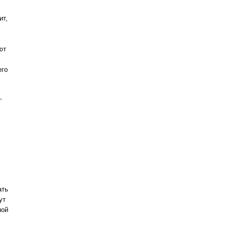
ит,
ют
его
,
ать
ут
ной