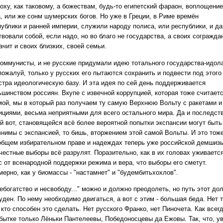
оху, как таковому, а божествам, будь-то египетский фараон, воплощение
а, или же сонм шумерских богов. Но уже в Греции, в Риме времён
публики и ранней империи, служили народу полиса, или республики, и да
вовали собой, если надо, но во благо не государства, а своих согражда
ачит и своих близких, своей семьи.
коммунисты, и не русские придумали идею тотального государства-идол
пожалуй, только у русских его пытаются сохранить и подвести под этого
стра идеологическую базу. И эта идея по сей день поддерживается
ьшинством россиян. Вкупе с извечной коррупцией, которая тоже считает
мой, мы в который раз получаем ту самую Верхнюю Вольту с ракетами и
ициями, весьма неприятными для всего остального мира. Да и последст
ой вот, становящейся всё более вероятной попытки экспансии могут быть
внимы с экспансией, то бишь, вторжением этой самой Вольты. И это тоже
общем избирательном праве и надеждах теперь уже российской демшиз
 честные выборы всё разрулят. Поразительно, как в их головах уживаетс
с от всенародной поддержки режима и вера, что выборы его сметут.
мерно, как у биомассы - "настамнет" и "будембитьхохлов".
ебогатство и несвободу..." можно и должно преодолеть, но путь этот до
уден. По нему необходимо двигаться, а вот с этим - большая беда. Нет 
 кто способен это сделать. Нет русского Франко, нет Пиночета. Как всегд
збытке только Лёньки Пантелеевы, Победоносцевы да Ежовы. Так, что, у