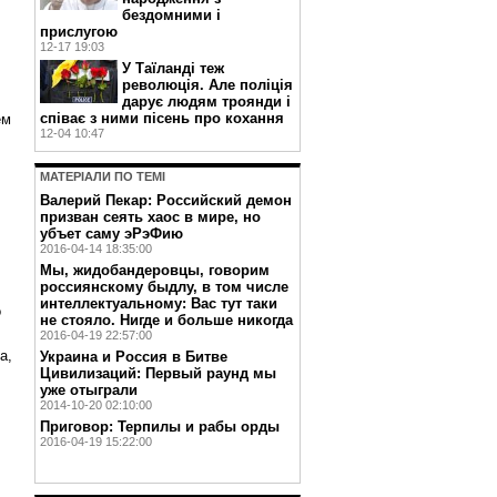
бездомними і
прислугою
12-17 19:03
У Таїланді теж
революція. Але поліція
дарує людям троянди і
співає з ними пісень про кохання
ем
12-04 10:47
МАТЕРIАЛИ ПО ТЕМI
Валерий Пекар: Российский демон
призван сеять хаос в мире, но
убъет саму эРэФию
2016-04-14 18:35:00
Мы, жидобандеровцы, говорим
россиянскому быдлу, в том числе
интеллектуальному: Вас тут таки
о
не стояло. Нигде и больше никогда
2016-04-19 22:57:00
а,
Украина и Россия в Битве
Цивилизаций: Первый раунд мы
уже отыграли
2014-10-20 02:10:00
Приговор: Терпилы и рабы орды
2016-04-19 15:22:00