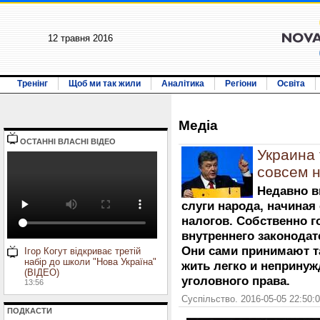
12 травня 2016
Тренінг
Щоб ми так жили
Аналітика
Регіони
Освіта
Медiа
ОСТАННI ВЛАСНI ВIДЕО
Украина 
совсем 
Недавно в
слуги народа, начиная
налогов. Собственно г
внутреннего законодат
Они сами принимают т
Ігор Когут відкриває третій
набір до школи "Нова Україна"
жить легко и непринуж
(ВІДЕО)
уголовного права.
13:56
Суспільство. 2016-05-05 22:50:
ПОДКАСТИ