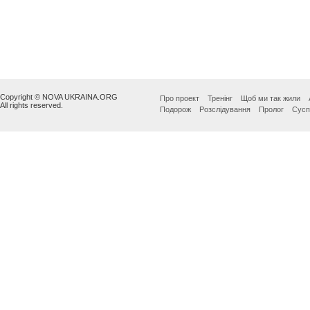
Copyright © NOVA UKRAINA.ORG
Про проект
Тренінг
Щоб ми так жили
All rights reserved.
Подорож
Розслідування
Пролог
Сусп