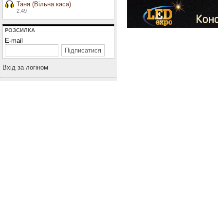
Таня (Вільна каса)
2:49
РОЗСИЛКА
E-mail
Вхiд за логiном