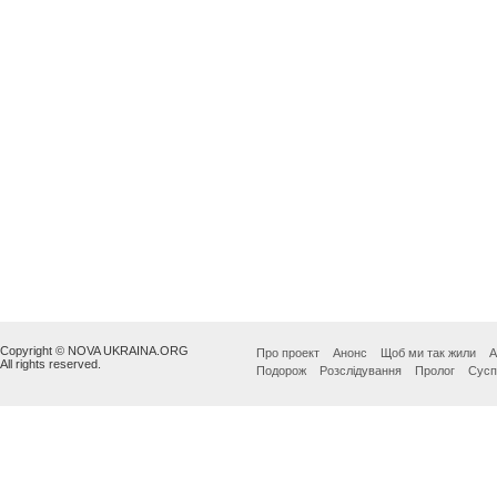
Copyright © NOVA UKRAINA.ORG
Про проект
Анонс
Щоб ми так жили
А
All rights reserved.
Подорож
Розслідування
Пролог
Сусп