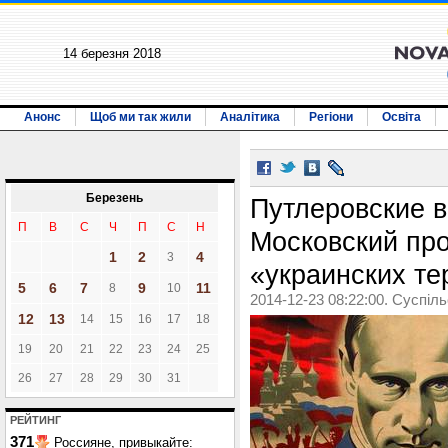
14 березня 2018
Анонс
Щоб ми так жили
Аналітика
Регіони
Освіта
Березень
Путлеровские в
П
В
С
Ч
П
С
Н
Московский про
1
2
4
3
«украинских те
5
6
7
9
11
8
10
2014-12-23 08:22:00. Суспіл
12
13
14
15
16
17
18
19
20
21
22
23
24
25
26
27
28
29
30
31
РЕЙТИНГ
371
Россияне, привыкайте: