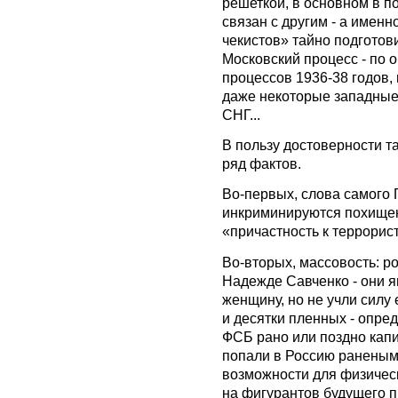
решеткой, в основном в п
связан с другим - а имен
чекистов» тайно подготов
Московский процесс - по 
процессов 1936-38 годов, 
даже некоторые западные 
СНГ...
В пользу достоверности т
ряд фактов.
Во-первых, слова самого 
инкриминируются похищен
«причастность к террорис
Во-вторых, массовость: р
Надежде Савченко - они я
женщину, но не учли силу
и десятки пленных - опред
ФСБ рано или поздно капит
попали в Россию ранеными
возможности для физическ
на фигурантов будущего п