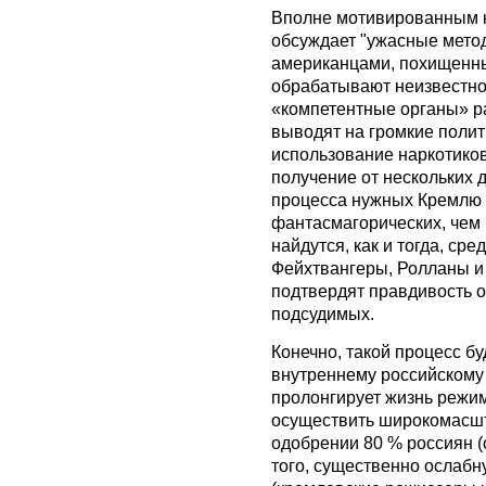
Вполне мотивированным к
обсуждает "ужасные мето
американцами, похищенны
обрабатывают неизвестно гд
«компетентные органы» ра
выводят на громкие полит
использование наркотиков
получение от нескольких 
процесса нужных Кремлю 
фантасмагорических, чем
найдутся, как и тогда, ср
Фейхтвангеры, Ролланы и
подтвердят правдивость 
подсудимых.
Конечно, такой процесс б
внутреннему российскому 
пролонгирует жизнь режим
осуществить широкомасшт
одобрении 80 % россиян (
того, существенно ослабн