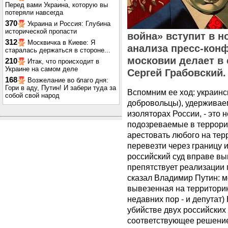
Перед вами Украина, которую вы
потеряли навсегда
370
Украина и Россия: Глубина
исторической пропасти
война» вступит в н
312
Москвичка в Киеве: Я
анализа пресс-кон
старалась держаться в стороне...
московии делает в 
210
Итак, что происходит в
Украине на самом деле
Сергей Грабовский.
168
Возжелание во благо дня:
Гори в аду, Путин! И забери туда за
Вспомним ее ход: украин
собой свой народ
добровольцы), удерживае
изоляторах России, - это 
подозреваемые в террориз
арестовать любого на тер
перевезти через границу и
российский суд вправе вы
препятствует реализации 
сказал Владимир Путин: м
вывезенная на территорию
недавних пор - и депутат
убийстве двух российских
соответствующее решение,