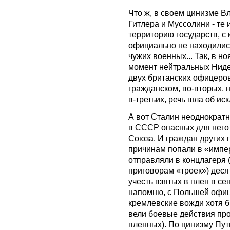
Что ж, в своем цинизме 
Гитлера и Муссолини - те
территорию государств, с
официально не находилис
чужих военных... Так, в н
момент нейтральных Ниде
двух британских офицеров
гражданском, во-вторых, н
в-третьих, речь шла об ис
А вот Сталин неоднократн
в СССР опасных для него 
Союза. И граждан других 
причинам попали в «импе
отправляли в концлагеря 
приговорам «троек») десят
учесть взятых в плен в се
напомню, с Польшей офиц
кремлевские вожди хотя б
вели боевые действия про
пленных). По цинизму Пут