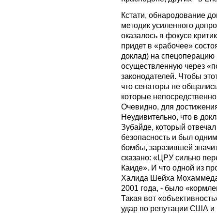
Кстати, обнародование д
методик усиленного допро
оказалось в фокусе крити
придет в «рабочее» состоя
доклад) на спецоперацию 
осуществленную через «п
законодателей. Чтобы это
что сенаторы не общались
которые непосредственно
Очевидно, для достижени
Неудивительно, что в док
Зубайде, который отвечал
безопасность и был одним 
бомбы, заразившей значи
сказано: «ЦРУ сильно пер
Каиде». И что одной из п
Халида Шейха Мохаммеда 
2001 года, - было «кормл
Такая вот «объективность
удар по репутации США и 