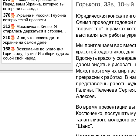
Горького, 33в, 10-ый
Перед вами Украина, которую вы
потеряли навсегда
370
Украина и Россия: Глубина
Юридическая консалтингов
исторической пропасти
Олимп
проводят годовой 
312
Москвичка в Киеве: Я
творчество", в рамках кот
старалась держаться в стороне...
выставляться работы укра
210
Итак, что происходит в
Украине на самом деле
Мы приглашаем вас вмест
168
Возжелание во благо дня:
красотой художников, для
Гори в аду, Путин! И забери туда за
Вдохнуть красоту соверше
собой свой народ
даром видеть и рисовать,
Может поэтому их мир нас
прекрасных работах. В на
представлены работы худ
Галины, Пелечева Сергея
Алексея.
Во время презентации вы
Костюченко, послушать м
талантливого молодого р
"Шанс".