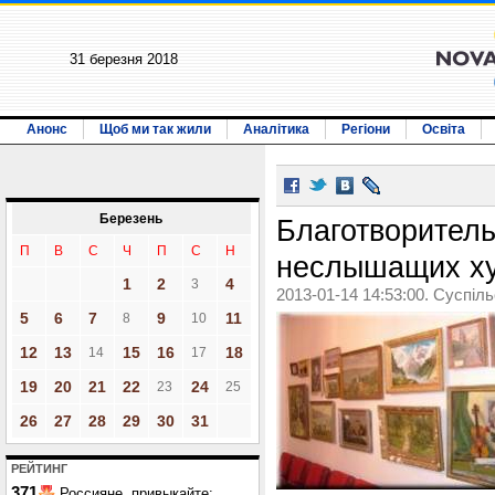
31 березня 2018
Анонс
Щоб ми так жили
Аналітика
Регіони
Освіта
Березень
Благотворитель
П
В
С
Ч
П
С
Н
неслышащих х
1
2
4
3
2013-01-14 14:53:00. Суспіл
5
6
7
9
11
8
10
12
13
15
16
18
14
17
19
20
21
22
24
23
25
26
27
28
29
30
31
РЕЙТИНГ
371
Россияне, привыкайте: