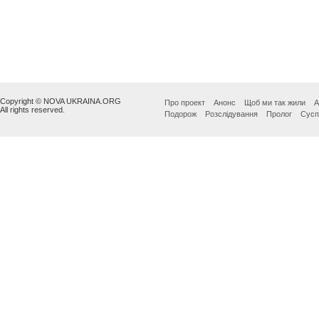
Copyright © NOVA UKRAINA.ORG
Про проект
Анонс
Щоб ми так жили
А
All rights reserved.
Подорож
Розслідування
Пролог
Сусп