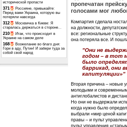
исторической пропасти
пропечатан прейску
371
Россияне, привыкайте:
голосами мог любой
Перед вами Украина, которую вы
потеряли навсегда
Компартия сделала ностал
312
Москвичка в Киеве: Я
на должности, депутатски
старалась держаться в стороне...
все: региональные структу
210
Итак, что происходит в
Украине на самом деле
она потеряла все. И пошл
168
Возжелание во благо дня:
Гори в аду, Путин! И забери туда за
"Они не выдерж
собой свой народ
годом – в тот 
было определя
баррикад, они 
капитуляции»"
Вторая причина – новые у
молодыми и современными
антиглобалистов и дистан
Но они не выдержали испы
когда нужно было определ
выбрали «мир ценой капи
правы – и пульт управлен
пульт управления «старым