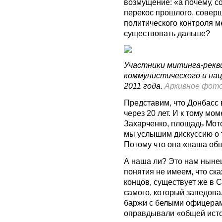
возмущение: «а почему, с
перекос прошлого, совер
политического контроля м
существовать дальше?
Участники митинга-рекв
коммунистического и нац
2011 года.
Архивное фот
Представим, что Донбасс 
через 20 лет. И к тому мо
Захарченко, площадь Мото
мы услышим дискуссию о т
Потому что она «наша об
А наша ли? Это нам ныне
понятия не имеем, что ска
концов, существует же в 
самого, который заведова
баржи с белыми офицерам
оправдывали «общей ист