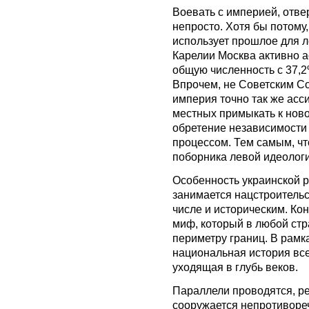
Воевать с империей, отве
непросто. Хотя бы потому,
использует прошлое для л
Карелии Москва активно а
общую численность с 37,2%
Впрочем, не Советским С
империя точно так же асс
местных примыкать к ново
обретение независимости
процессом. Тем самым, ч
поборника левой идеологи
Особенность украинской р
занимается нацстроительс
числе и историческим. Ко
миф, который в любой стр
периметру границ. В рам
национальная история все
уходящая в глубь веков.
Параллели проводятся, ре
сооружается непротиворе