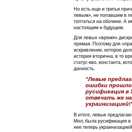
Но есть еще и третья прич
левым», не попавшим в п
топтаться на обочине. А 
настоящим и будущим.
Для левых «время» дискре
прямая. Поэтому для «пра
искривление, которое дол
история вторична, в то в
статус-кво, константа, ко
данность.
"Левые предла
ошибки прошлог
русификация в У
отвечать же на
украинизацией!
В итоге, левые предлагаю
Мол, была русификация в У
нее теперь украинизацией!