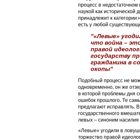
процесс в недостаточном 
наукой как исторической 
принадлежит к категории 
есть у любой существующ
"«Левые» угоди
что война – эт
правой идеолог
государству п
гражданина в с
окопы"
Подобный процесс не може
одновременно, он же отзе
в которой проблемы дня с
ошибок прошлого. Те сам
предлагают исправлять. В
государственного вмешате
левых – синоним насилия 
«Левые» угодили в ловушк
торжество правой идеолог