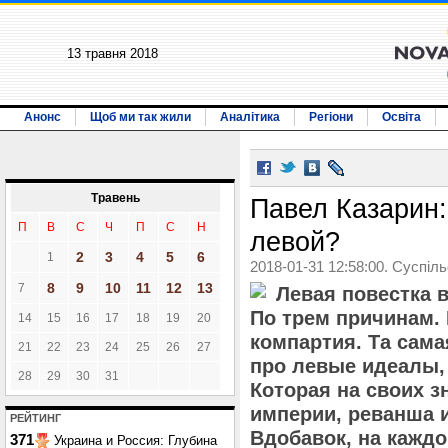
13 травня 2018
Анонс
Щоб ми так жили
Аналітика
Регіони
Освіта
Травень
Павел Казарин:
П
В
С
Ч
П
С
Н
левой?
2
3
4
5
6
1
2018-01-31 12:58:00. Суспіл
8
9
10
11
12
13
7
Левая повестка 
По трем причинам. 
14
15
16
17
18
19
20
компартия. Та сама
21
22
23
24
25
26
27
про левые идеалы, 
28
29
30
31
Которая на своих 
империи, реванша 
РЕЙТИНГ
Вдобавок, на каждо
371
Украина и Россия: Глубина