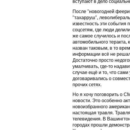
вступают в дело социальн
После "новогодней феерии
"тахарруш", леволиберал
известность эти события 
соцсетям, где люди делил
же самое случилось и пос
автомобильного теракта, к
назван таковым, в то вре
информации всё не решал
Достаточно просто недого
умалчивать, где-то надави
случае ещё и то, что сами
договаривались о совмест
прочих сетях.
Но я хочу поговорить о СМИ
новости. Это особенно акт
новоизбранного американ
настоящая травля. Травля
телевидения. В Вашингтоне
городах прошли демонстр