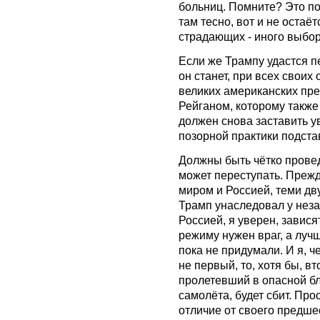
больниц. Помните? Это по
там тесно, вот и не остаёт
страдающих - иного выбор
Если же Трампу удастся п
он станет, при всех своих
великих американских пре
Рейганом, которому также
должен снова заставить ув
позорной практики подста
Должны быть чётко провед
может переступать. Прежд
миром и Россией, теми д
Трамп унаследовал у нез
Россией, я уверен, завися
режиму нужен враг, а луч
пока не придумали. И я, ч
не первый, то, хотя бы, в
пролетевший в опасной б
самолёта, будет сбит. Про
отличие от своего предше