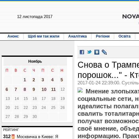
12 листопада 2017
Анонс
Щоб ми так жили
Аналітика
Регіони
Освіта
Ноябрь
Снова о Трампе
П
В
С
Ч
П
С
Н
порошок..." - Кт
1
2
3
4
5
2017-01-24 22:39:00. Суспіл
6
7
8
9
10
11
12
Мнение злопыхат
социальные сети, 
13
14
15
16
17
18
19
идеалисты полагал
20
21
22
23
24
25
26
свалить тоталитар
27
28
29
30
получат возможнос
своё мнение, объе
РЕЙТИНГ
информацию. Практ
312
Москвичка в Киеве: Я