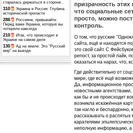
старалась держаться в стороне...
призрачность этих 
310
Украина и Россия: Глубина
что социальные сет
исторической пропасти
просто, можно пос
286
Россияне, привыкайте:
Перед вами Украина, которую вы
контроль.
потеряли навсегда
210
Итак, что происходит в
О том, что русские "Однок
Украине на самом деле
сайта, ещё и находятся п
130
Ад на земле: Это "Русский
это свой сайт. С Фейсбуко
мир" на выезде
репост, за простой лайк,
оказаться на нарах, что, к
Где действительно от соцс
мире, где всё ещё возмо
Да, информационное прос
новостными агентствами, а
как бы и не происходит во
возникла искажённая карт
так нагло и беспардонно, 
рассказывать о распятых 
карателями
эпилепсическ
неполную информацию, а к