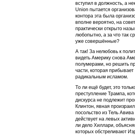
вступил в должность, а нек
Union пытается организов
контора эта была организ
вполне вероятно, на совет
практически открыто назы
любопытно, а за что так ср
уже совершённые?
А так! За нелюбовь к поли
видеть Америку снова Аме
полумерами, но решить пр
части, которая прибывает
радикальным исламом.
То ли ещё будет, это толь
преступление Трампа, кот
дискурса не подлежит про
Клинтон, явная произраил
посольство из Тель Авива
действует на левых активи
ли дело Хиллари, объясня
которых обстреливают Из