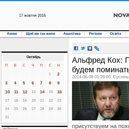
17 жовтня 2016
Анонс
Щоб ми так жили
Аналітика
Регіони
Освіта
Октябрь
Альфред Кох: 
П
В
С
Ч
П
С
Н
будем поминать
2
1
2014-06-08 01:28:00. Суспіл
3
4
5
6
7
8
9
10
11
12
14
16
13
15
17
18
19
20
21
22
23
24
25
26
27
28
29
30
31
присутствуем на пох