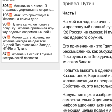
РЕЙТИНГ
привел Путин.
306
Москвичка в Киеве: Я
старалась держаться в стороне...
Часть І
195
Итак, что происходит в
Украине на самом деле
На мой взгляд, все очень 
90
Путину капут, он попал в
и пресловутый полный сув
ловушку: Украина применила ноу-
Ко) Россия не сможет. И пу
хау ведения современных войн
нас ядерного оружия.
87
Можно сдать Украину, но
Украина никогда не сдастся!
Андрей Пионтковский о Западе,
Его применение - это "gam
ИГИЛе и Путине
бессмысленно, как обсужда
87
Украина и Россия: Глубина
Пеструшка или Звездочка,
исторической пропасти
мясокомбинате.
Попытка выжить в одиночк
Казахстаном, Киргизией и
колониализации и превра
Собственно, это настолько
Надувание щек и изображе
самостоятельной цивилиза
информационная активнос
имеющая целью подъем яр