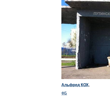
Альфред КОХ
,
ФБ