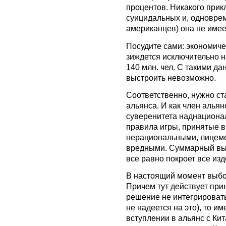
процентов. Никакого прик
суицидальных и, одноврем
американцев) она не имее
Посудите сами: экономиче
зиждется исключительно на
140 млн. чел. С такими д
выстроить невозможно.
Соответственно, нужно ст
альянса. И как член альян
суверенитета наднациона
правила игры, принятые в
нерациональными, лицеме
вредными. Суммарный вы
все равно покроет все изд
В настоящий момент выбор
Причем тут действует при
решение не интегрировать
не надеется на это), то и
вступлении в альянс с Ки