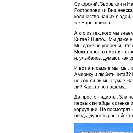
Сикорский, Зворыкин и На
Ростропович и Вишневская
количество наших людей, 
же Барышников...
А кто из тех, кого мы зна
Китае? Никто... Мы даже н
Мы даже не уверены, что 
Может просто смотрят скв
и, улыбаясь, думают, как 
И вот эти самые мы, мы, т
Америку и любить Китай? 
не сошли ли мы с ума? На
ли? Как это по нашему...
Да просто - идиоты. Зла н
первых китайцы к стенке и
коррупции! Не посмотрят н
блядь, дурость рассейская.