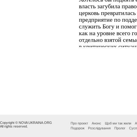
Copyright © NOVA UKRAINA.ORG
Про проект
Анонс
Щоб ми так жили
А
All rights reserved.
Подорож
Розслідування
Пролог
Сусп