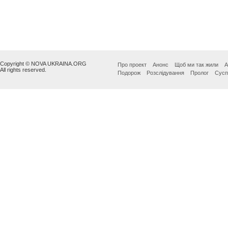
Copyright © NOVA UKRAINA.ORG
Про проект
Анонс
Щоб ми так жили
А
All rights reserved.
Подорож
Розслідування
Пролог
Сусп