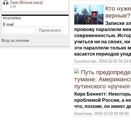
Таня (Вільна каса)
2:49
Кто нуже
верные?
РОЗСИЛКА
Записки з
E-mail
провожу параллели ме
современностью. Истори
Вхiд за логiном
учиться ни на своих, ни
эти параллели только м
касается периодов упад
Суспільство. 2016-10-10 16:14:
Путь предопреде
тумане: Американс
путинского «ручно
Кирк Беннетт: Некоторы
проблемой России, а не
что, похоже, он имеет д
Аналітика. 2016-10-10 02:59:00.