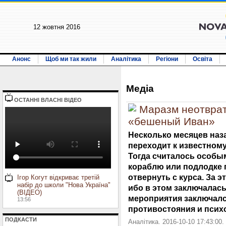
12 жовтня 2016
Анонс
Щоб ми так жили
Аналітика
Регіони
Освіта
Медiа
ОСТАННI ВЛАСНI ВIДЕО
Маразм неотврат
«бешеный Иван»
Несколько месяцев наз
переходит к известном
Тогда считалось особым
кораблю или подлодке п
отвернуть с курса. За э
Ігор Когут відкриває третій
набір до школи "Нова Україна"
ибо в этом заключалась
(ВІДЕО)
мероприятия заключалс
13:56
противостояния и псих
ПОДКАСТИ
Аналітика. 2016-10-10 17:43:00.