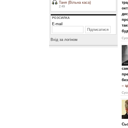
Таня (Вільна каса)
тра
2:49
окт
дес
РОЗСИЛКА
про
E-mail
так
буд
Сусп
Вхiд за логiном
сам
пре
без
– з
Сусп
Сьо