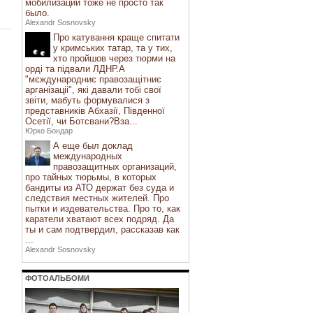
мобилизаций тоже не просто так
было.
Alexandr Sosnovsky
Про катування краще спитати
у кримських татар, та у тих,
хто пройшов через тюрми на
орді та підвали ЛДНР.А
"мєждународниє правозащітниє
арганізаціі", які давали тобі свої
звіти, мабуть формувалися з
представників Абхазії, Південної
Осетії, чи Ботсвани?Вза...
Юрко Бондар
А еще был доклад
международных
правозащитных организаций,
про тайных тюрьмы, в которых
бандиты из АТО держат без суда и
следствия местных жителей. Про
пытки и издевательства. Про то, как
каратели хватают всех подряд. Да
ты и сам подтвердил, рассказав как
...
Alexandr Sosnovsky
ФОТОАЛЬБОМИ