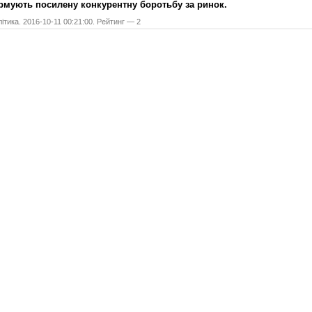
мують посилену конкурентну боротьбу за ринок.
ітика. 2016-10-11 00:21:00. Рейтинг — 2