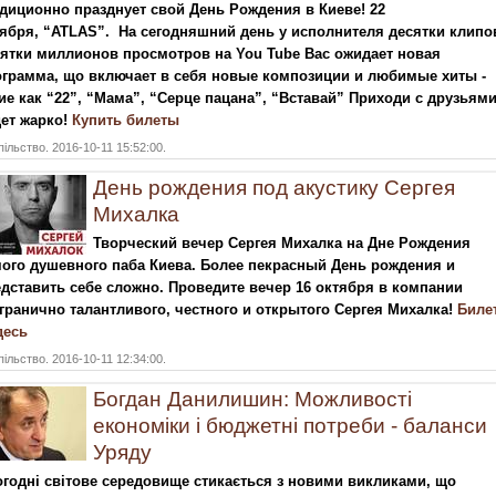
диционно празднует свой День Рождения в Киеве! 22
ября, “ATLAS”. На сегодняшний день у исполнителя десятки клипо
ятки миллионов просмотров на You Tube Вас ожидает новая
грамма, що включает в себя новые композиции и любимые хиты -
ие как “22”, “Мама”, “Серце пацана”, “Вставай” Приходи с друзьями
ет жарко!
Купить билеты
ільство. 2016-10-11 15:52:00.
День рождения под акустику Сергея
Михалка
Творческий вечер Сергея Михалка на Дне Рождения
ого душевного паба Киева. Более пекрасный День рождения и
дставить себе сложно. Проведите вечер 16 октября в компании
гранично талантливого, честного и открытого Сергея Михалка!
Биле
десь
ільство. 2016-10-11 12:34:00.
Богдан Данилишин: Можливості
економіки і бюджетні потреби - баланси
Уряду
годні світове середовище стикається з новими викликами, що