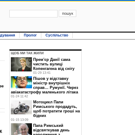
ідування
Пролог
Суспільство
ЩОБ МИ ТАК ЖИЛИ
Прем'єр Данії сама
чистить вулиці
Копенгагена від снігу
01-29 13:41
Пішов у відставку
міністр внутрішніх
ее
справ… Румунії. Через
авіакатастрофу маленького літака
01-24 11:42
Мотоцикл Папи
Римського продадуть,
щоб потратити гроші на
бідних
01-15 13:09
Папа Римський
відсвяткував день
К
народження з