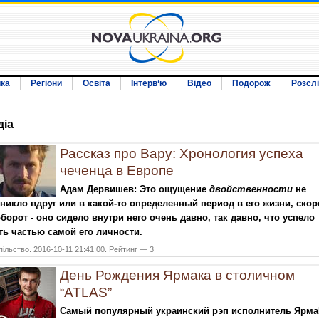
ика
Регіони
Освіта
Інтерв‘ю
Відео
Подорож
Розсл
дiа
Рассказ про Вару: Хронология успеха
чеченца в Европе
Адам Дервишев: Это ощущение
двойственности
не
никло вдруг или в какой-то определенный период в его жизни, скор
борот - оно сидело внутри него очень давно, так давно, что успело
ть частью самой его личности.
ільство. 2016-10-11 21:41:00. Рейтинг — 3
День Рождения Ярмака в столичном
“ATLAS”
Самый популярный украинский рэп исполнитель Ярма