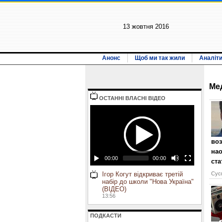
13 жовтня 2016
Анонс
Щоб ми так жили
Аналіт
Ме
ОСТАННI ВЛАСНI ВIДЕО
воз
нао
00:00
00:00
ста
Ігор Когут відкриває третій
Сусп
набір до школи "Нова Україна"
(ВІДЕО)
13:56
ПОДКАСТИ