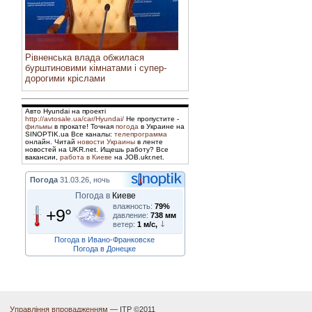
Рівненська влада обжилася
бурштиновими кімнатами і супер-
дорогими кріслами
Авто Hyundai на проекті
http://avtosale.ua/car/Hyundai/
Не пропустите -
фильмы
в прокате! Точная
погода
в Украине на
SINOPTIK.ua Все каналы:
телепрограмма
онлайн. Читай
новости Украины
в ленте
новостей на UKR.net. Ищешь работу? Все
вакансии,
работа в Киеве
на JOB.ukr.net.
Погода
31.03.26, ночь
Погода в
Киеве
влажность:
79%
+9°
давление:
738 мм
ветер:
1 м/с,
Погода в Ивано-Франковске
Погода в Донецке
Управління впровадженням
— ІТР ©2011