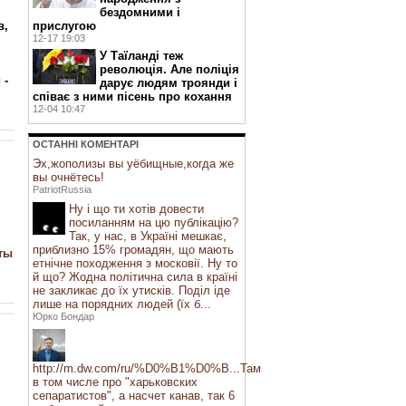
бездомними і
прислугою
в,
12-17 19:03
У Таїланді теж
революція. Але поліція
 -
дарує людям троянди і
співає з ними пісень про кохання
12-04 10:47
ОСТАННI КОМЕНТАРI
Эх,жополизы вы уёбищные,когда же
вы очнётесь!
PatriotRussia
Ну і що ти хотів довести
посиланням на цю публікацію?
Так, у нас, в Україні мешкає,
приблизно 15% громадян, що мають
ты
етнічне походження з московії. Ну то
й що? Жодна політична сила в країні
не закликає до їх утисків. Поділ іде
лише на порядних людей (їх б...
Юрко Бондар
http://m.dw.com/ru/%D0%B1%D0%B...Там
в том числе про "харьковских
сепаратистов", а насчет канав, так 6