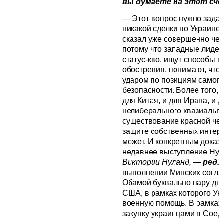
вы думаете на этот с
— Этот вопрос нужно зада
никакой сделки по Украине
сказал уже совершенно че
потому что западные лиде
статус-кво, ищут способы 
обострения, понимают, чт
ударом по позициям самог
безопасности. Более того,
для Китая, и для Ирана, и
нелиберального квазиаль
существование красной че
защите собственных интер
может. И конкретным дока
недавнее выступление Н
Виктории Нуланд, —
ред.
выполнении Минских согл
Обамой буквально пару д
США, в рамках которого У
военную помощь. В рамках
закупку украинцами в Со