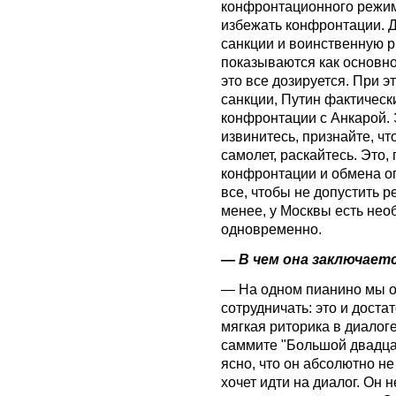
конфронтационного режима
избежать конфронтации. Д
санкции и воинственную ри
показываются как основно
это все дозируется. При э
санкции, Путин фактическ
конфронтации с Анкарой.
извинитесь, признайте, чт
самолет, раскайтесь. Это, 
конфронтации и обмена ог
все, чтобы не допустить р
менее, у Москвы есть нео
одновременно.
— В чем она заключает
— На одном пианино мы о
сотрудничать: это и доста
мягкая риторика в диалоге
саммите "Большой двадцат
ясно, что он абсолютно не
хочет идти на диалог. Он н