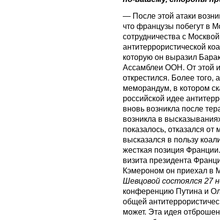
— После этой атаки возни
что французы побегут в Мо
сотрудничества с Москво
антитеррористической коа
которую он выразил Бара
Ассамблеи ООН. От этой и
открестился. Более того,
меморандум, в котором ск
российской идее антитерр
вновь возникла после тер
возникла в высказываниях
показалось, отказался от
высказался в пользу коали
жесткая позиция Франции.
визита президента Франци
Кэмероном он приехал в М
Шевцовой состоялся 27 
конференцию Путина и Олл
общей антитеррористичес
может. Эта идея отброшена