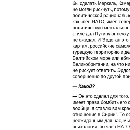
бы сделать Меркель, Кэме
не могли рискнуть, потому
политической рационально
как член НАТО, имея сов
политическую ментальност
стиле дал Путину оплеуху.
не ожидал. И Эрдоган это 
картам, российские самол
турецкую территорию и де
Балтийском море или вбл
Великобритании, на что н
не рискует ответить. Эрдо
совершенно по другой при
— Какой?
— Он это сделал для того,
имеет права бомбить его 
вообще, я ставлю вам кра
отношения в Сирии". То ес
неожиданным для нас, мы 
психологии, но член НАТО