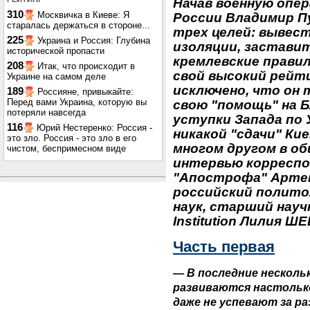
Начав военную опер
310
Москвичка в Киеве: Я
России Владимир П
старалась держаться в стороне...
трех целей: вывес
225
Украина и Россия: Глубина
изоляции, застави
исторической пропасти
кремлевские правил
208
Итак, что происходит в
свой высокий рейти
Украине на самом деле
исключено, что он
189
Россияне, привыкайте:
Перед вами Украина, которую вы
свою "помощь" на Б
потеряли навсегда
уступки Запада по 
116
Юрий Нестеренко: Россия -
никакой "сдачи" Кие
это зло. Россия - это зло в его
многом другом в об
чистом, беспримесном виде
интервью корресп
"Апострофа" Арте
российский полито
наук, старший науч
Institution Лилия Ш
Часть первая
— В последние несколь
развиваются настольк
даже не успевают за ра