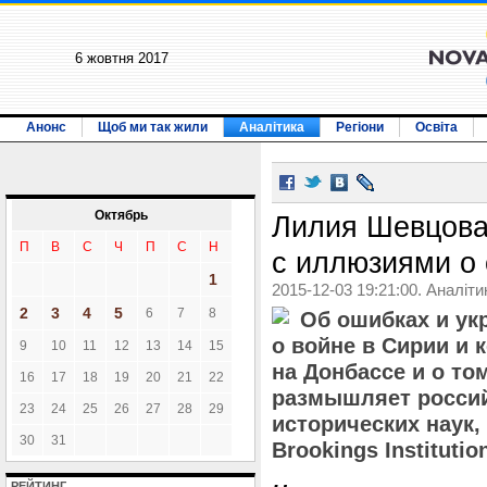
6 жовтня 2017
Анонс
Щоб ми так жили
Аналітика
Регіони
Освіта
Октябрь
Лилия Шевцова
П
В
С
Ч
П
С
Н
с иллюзиями о
1
2015-12-03 19:21:00. Аналіти
2
3
4
5
6
7
8
Об ошибках и ук
о войне в Сирии и 
9
10
11
12
13
14
15
на Донбассе и о том
16
17
18
19
20
21
22
размышляет россий
23
24
25
26
27
28
29
исторических наук
30
31
Brookings Instituti
РЕЙТИНГ