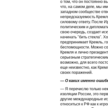
о том, что он постоянно 
что, на самом деле, мы им
западном сообществе отве
непредсказуемость Кремля
силовому ответу. После Ир
политическим и дипломати
свою очередь, создает ис
начинать "бить стекла". Хо
предпринимает Кремль, го
беспомощности. Можно со
Кремля и лично президента
серьезным стратегическим
возможно, для всего пост
еще неизвестно, как Кремл
своих поражений.
— О каких именно ошиб
— Я перечислю только нек
изоляции России, это перв
другие международные игр
относиться к РФ как к игр