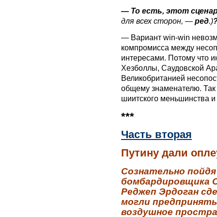
— То есть, этот сценар
для всех сторон, —
ред
.)
— Вариант win-win невоз
компромисса между несо
интересами. Потому что и
Хезболлы, Саудовской Ар
Великобританией несопос
общему знаменателю. Так 
шиитского меньшинства и 
***
Часть вторая
Путину дали оплеу
Сознательно пойдя 
бомбардировщика С
Реджеп Эрдоган сде
могли предпринять
воздушное простр