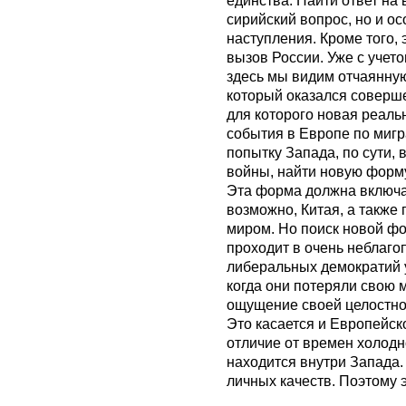
единства. Найти ответ на 
сирийский вопрос, но и о
наступления. Кроме того, 
вызов России. Уже с учето
здесь мы видим отчаянную
который оказался соверше
для которого новая реальн
события в Европе по мигр
попытку Запада, по сути,
войны, найти новую форм
Эта форма должна включа
возможно, Китая, а также
миром. Но поиск новой ф
проходит в очень неблаго
либеральных демократий у
когда они потеряли свою 
ощущение своей целостнос
Это касается и Европейско
отличие от времен холод
находится внутри Запада.
личных качеств. Поэтому 