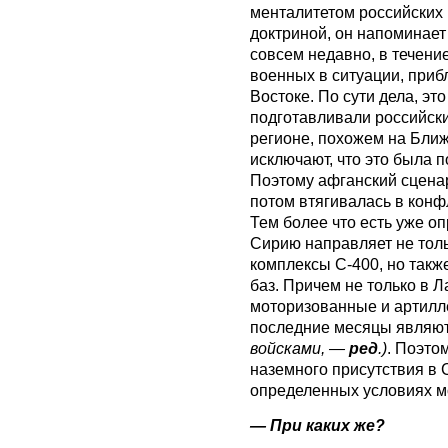
менталитетом российских 
доктриной, он напоминает
совсем недавно, в течени
военных в ситуации, приб
Востоке. По сути дела, э
подготавливали российск
регионе, похожем на Ближ
исключают, что это была 
Поэтому афганский сценар
потом втягивалась в конф
Тем более что есть уже о
Сирию направляет не тол
комплексы С-400, но такж
баз. Причем не только в Л
моторизованные и артилл
последние месяцы являютс
войсками, —
ред
.)
. Поэто
наземного присутствия в С
определенных условиях м
— При каких же?