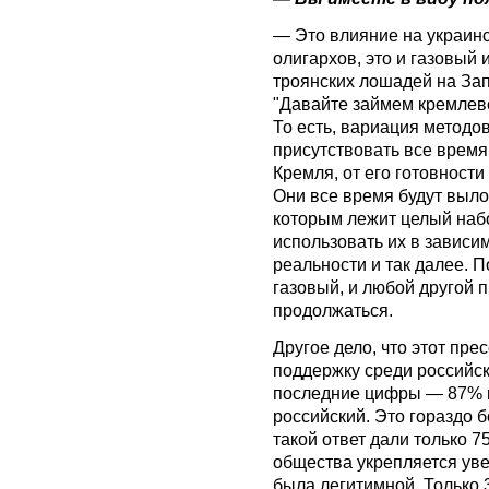
— Это влияние на украинс
олигархов, это и газовый
троянских лошадей на Зап
"Давайте займем кремлев
То есть, вариация методов
присутствовать все время,
Кремля, от его готовност
Они все время будут выло
которым лежит целый набо
использовать их в зависи
реальности и так далее. П
газовый, и любой другой п
продолжаться.
Другое дело, что этот пре
поддержку среди российск
последние цифры — 87% н
российский. Это гораздо б
такой ответ дали только 7
общества укрепляется уве
была легитимной. Только 