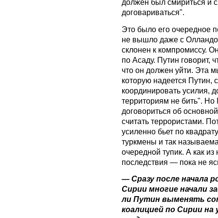
должен был смириться и ск
договариваться".
Это было его очередное п
не вышло даже с Олландом
склонен к компромиссу. О
по Асаду. Путин говорит, 
что он должен уйти. Эта м
которую надеется Путин, 
координировать усилия, д
территориям не бить". Но
договориться об основной
считать террористами. По
усиленно бьет по квадрату
туркмены и так называема
очередной тупик. А как из
последствия — пока не яс
— Сразу после начала р
Сирии многие начали з
ли Путин выменять со
коалицией по Сирии на 