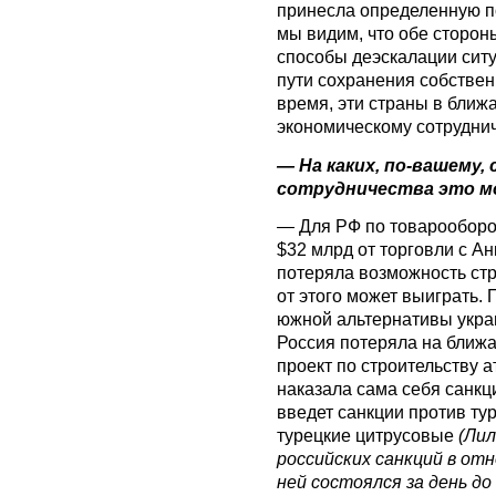
принесла определенную п
мы видим, что обе сторон
способы деэскалации сит
пути сохранения собственн
время, эти страны в ближ
экономическому сотруднич
— На каких, по-вашему,
сотрудничества это 
— Для РФ по товарооборо
$32 млрд от торговли с Ан
потеряла возможность стро
от этого может выиграть.
южной альтернативы украи
Россия потеряла на ближ
проект по строительству 
наказала сама себя санк
введет санкции против ту
турецкие цитрусовые
(Лил
российских санкций в отн
ней состоялся за день д