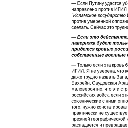
—
Если Путину удастся уб
направлено против ИГИЛ
"Исламское государство 
против умеренной оппозици
сделать. Сейчас это трудно
— Если это действите
наверняка будет только
придется кровью россий
собственные военные б
— Только если эта кровь 
ИГИЛ. Я не уверена, что к
даже трудно назвать Запа
Бахрейн, Саудовская Арав
маловероятно, что эти ст
российских войск, если эт
союзнические с ними опп
того, нужно констатироват
практически не существует
прежней географической 
распадается и превращает