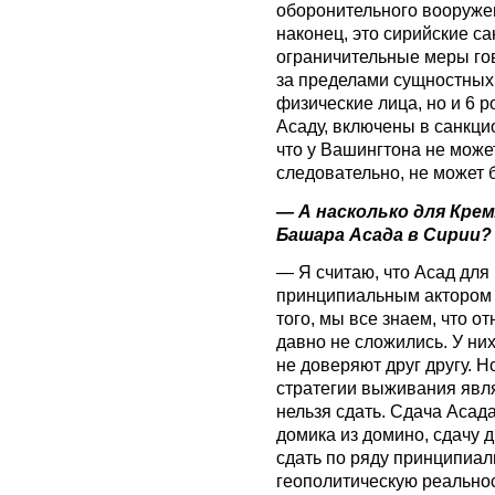
оборонительного вооружен
наконец, это сирийские с
ограничительные меры гов
за пределами сущностных 
физические лица, но и 6 
Асаду, включены в санкци
что у Вашингтона не може
следовательно, не может б
— А насколько для Кре
Башара Асада в Сирии?
— Я считаю, что Асад для
принципиальным акторо
того, мы все знаем, что 
давно не сложились. У них
не доверяют друг другу. 
стратегии выживания явля
нельзя сдать. Сдача Асад
домика из домино, сдачу 
сдать по ряду принципиал
геополитическую реальност