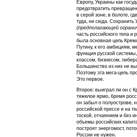
Европу, Украины как госуд
предотвратить превращен
в серой зоне, в болоте, г
туда, ни сюда. Сохранить
(предполагающей огранич
часть российского тела и 
была основная цель Кремл
Путину, к его амбициям, м
функция русской системы
классом, бизнесом, либер
Большинство из них не в
Поэтому эта мега-цель пр
Это первое.
Второе: выиграл ли он с 
тяжелое ярмо, бремя росс
он забыл о полуострове, н
российской прессе и на т
тоской, отчаянием и без и
объемы российских капита
построят энергомост, пото
России не нужен.