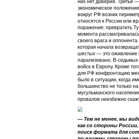
них нет доверия. Третье 
экономическое положение.
вокруг РФ возник перимет
относятся к России или в
поражение: превратить Ту
момента рассматривалась 
своего врага и оппонента
которая начала возвращат
шестых — это оживление 
парализовано. В-седьмых
войск в Европу. Кроме тог
для РФ конфронтацию меж
было в ситуации, когда и
большинство не только на
мусульманского населения
провалов неизбежно скажу
— Тем не менее, мы вид
как со стороны России,
поиск формата для сот
по-вашему, стороны пр