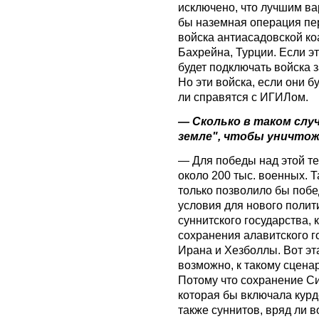
исключено, что лучшим в
бы наземная операция пе
войска антиасадовской ко
Бахрейна, Турции. Если эт
будет подключать войска 
Но эти войска, если они б
ли справятся с ИГИЛом.
— Сколько в таком слу
земле", чтобы уничто
— Для победы над этой т
около 200 тыс. военных. 
только позволило бы побе
условия для нового поли
суннитского государства, 
сохранения алавитского г
Ирана и Хезболлы. Вот эта
возможно, к такому сценар
Потому что сохранение С
которая бы включала курд
также суннитов, вряд ли 