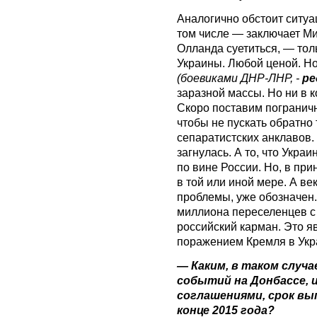
Аналогично обстоит ситуац
том числе — заключает Ми
Олланда суетиться, — тол
Украины. Любой ценой. Но
(боевиками ДНР-ЛНР, -
ре
заразной массы. Но ни в 
Скоро поставим пограничн
чтобы не пускать обратно
сепаратистских анклавов.
загнулась. А то, что Укра
по вине России. Но, в при
в той или иной мере. А ве
проблемы, уже обозначен.
миллиона переселенцев с 
российский карман. Это 
поражением Кремля в Укр
— Каким, в таком случ
событий на Донбассе, 
соглашениями, срок вы
конце 2015 года?