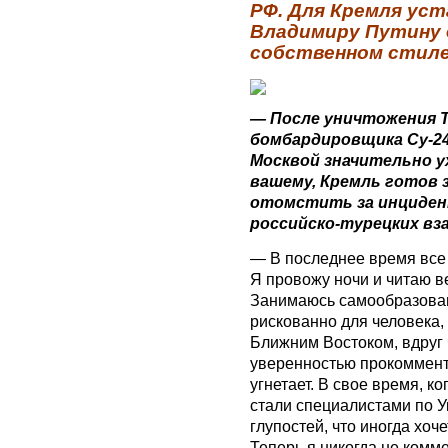
РФ. Для Кремля уст
Владимиру Путину д
собственном стиле
— После уничтожения Т
бомбардировщика Су-2
Москвой значительно ух
вашему, Кремль готов 
отомстить за инциден
российско-турецких в
— В последнее время все 
Я провожу ночи и читаю в
Занимаюсь самообразовани
рискованно для человека,
Ближним Востоком, вдруг ч
уверенностью прокоммент
угнетает. В свое время, к
стали специалистами по У
глупостей, что иногда хоч
Теперь я никогда не комм