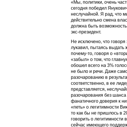
«Мы, политики, очень част
сегодня победил Янукович
неслучайной. Я рад, что м
действительно смена влас
должна быть возможность с
экс-президент.
Не исключено, что говоря
лукавил, пытаясь выдать 
почему-то, говоря о «вто
«забыл» о том, что главн
обошел всего на 3% голосо
не было и речи. Даже сам
разочарованию в результ
соответственно, в ее лиде
представляется, неслучай
разочарования без шанса 
фанатичного доверия к ни
«петь» о легитимности Ви
то как бы не пришлось в 2
говорить о легитимности 
сейчас имеющего поддерж