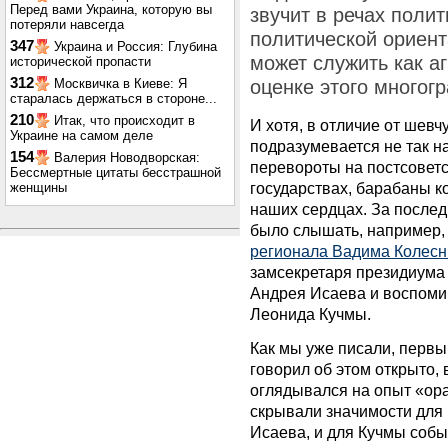
Перед вами Украина, которую вы
звучит в речах поли
потеряли навсегда
политической ориент
347
Украина и Россия: Глубина
может служить как аг
исторической пропасти
312
Москвичка в Киеве: Я
оценке этого многог
старалась держаться в стороне...
210
Итак, что происходит в
И хотя, в отличие от шев
Украине на самом деле
подразумевается не так н
154
Валерия Новодворская:
перевороты на постсоветс
Бессмертные цитаты бесстрашной
государствах, барабаны к
женщины
наших сердцах. За послед
было слышать, например,
регионала Вадима Колесн
замсекретаря президиума
Андрея Исаева и воспоми
Леонида Кучмы.
Как мы уже писали, первы
говорил об этом открыто,
оглядывался на опыт «ора
скрывали значимости для н
Исаева, и для Кучмы собы