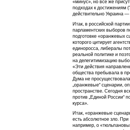
«минус», но все же присут
подходах к достижениям (?
действительно Украина — 
Итак, в российской парти
парламентских выборов п
подготовке «оранжевых сц
которого цитирует агентс
единоросса, либералы пот
реальной политике и поэто
на делегитимизацию выбор
«Эти действия направлены
общества пребывала в пр
Дума не просуществовала 
„оранжевые“ сценарии, о
пространстве. Сегодня в
против „Единой России“ п
курса».
Итак, «оранжевые сценари
есть абсолютное зло. При 
например, о «тюльпановых