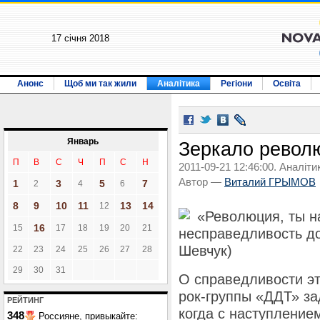
17 січня 2018
Анонс
Щоб ми так жили
Аналітика
Регіони
Освіта
Январь
Зеркало револ
П
В
С
Ч
П
С
Н
2011-09-21 12:46:00. Аналіти
Автор —
Виталий ГРЫМОВ
1
3
5
7
2
4
6
8
9
10
11
13
14
12
«Революция, ты н
16
15
17
18
19
20
21
несправедливость д
Шевчук)
22
23
24
25
26
27
28
29
30
31
О справедливости эт
рок-группы «ДДТ» з
РЕЙТИНГ
когда с наступление
348
Россияне, привыкайте: