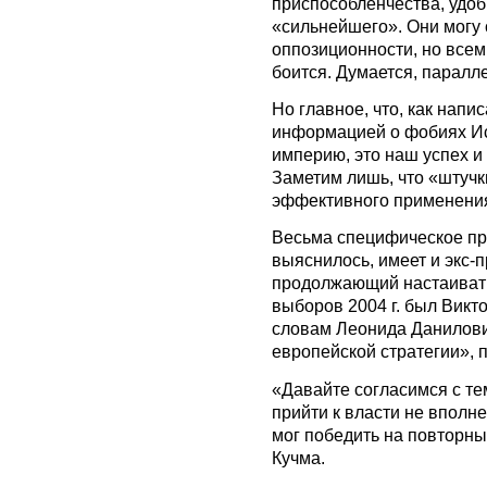
приспособленчества, удоб
«сильнейшего». Они могу 
оппозиционности, но всем 
боится. Думается, паралл
Но главное, что, как напи
информацией о фобиях Ис
империю, это наш успех 
Заметим лишь, что «штучки
эффективного применения
Весьма специфическое пре
выяснилось, имеет и экс-
продолжающий настаивать
выборов 2004 г. был Викто
словам Леонида Данилови
европейской стратегии», 
«Давайте согласимся с те
прийти к власти не вполне
мог победить на повторны
Кучма.