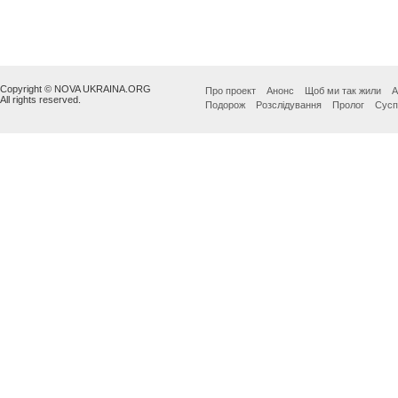
Copyright © NOVA UKRAINA.ORG
Про проект
Анонс
Щоб ми так жили
А
All rights reserved.
Подорож
Розслідування
Пролог
Сусп