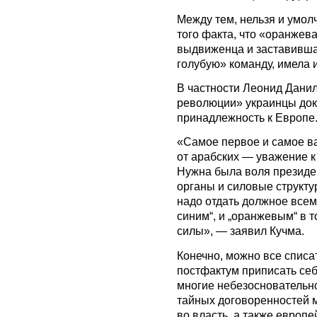
Между тем, нельзя и умол
того факта, что «оранжев
выдвиженца и заставивша
голубую» команду, имела 
В частности Леонид Данил
революции» украинцы до
принадлежность к Европе
«Самое первое и самое в
от арабских — уважение к
Нужна была воля президе
органы и силовые структу
надо отдать должное всем
синим“, и „оранжевым“ в 
силы», — заявил Кучма.
Конечно, можно все спис
постфактум приписать себ
многие небезосновательно
тайных договоренностей 
во власть, а также европ