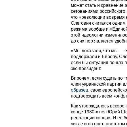
может стать и сравнение э
сетованиями российского 
что «революции вовремя н
Олегович считался одним 
режима вообще и «Единой 
этой идеологии изменилос
до сих пор является удо
«Мы доказали, что мы — 
поддержали и Европу. Сло
если бы ситуация пошла 
экс-президент.
Впрочем, если судить по т
член украинской партии в
образец
, свою европейск
подтверждать всем конфл
Как утверждалось вскоре 
конце 1980-х пел Юрий Шев
революции конца». И ее б
числе и на постсоветском 