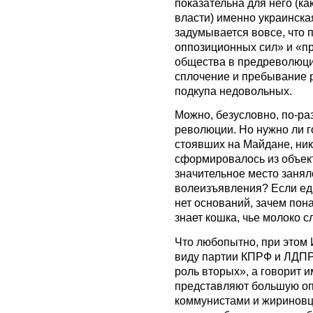
показательна для него (ка
власти) именно украинская
задумывается вовсе, что 
оппозиционных сил» и «п
общества в предреволюци
сплочение и пребывание 
подкупа недовольных.
Можно, безусловно, по-ра
революции. Но нужно ли го
стоявших на Майдане, ник
сформировалось из объек
значительное место заня
волеизъявления? Если ед
нет оснований, зачем пон
знает кошка, чье молоко с
Что любопытно, при этом 
виду партии КПРФ и ЛДПР
роль вторых», а говорит 
представляют большую опа
коммунистами и жириновц