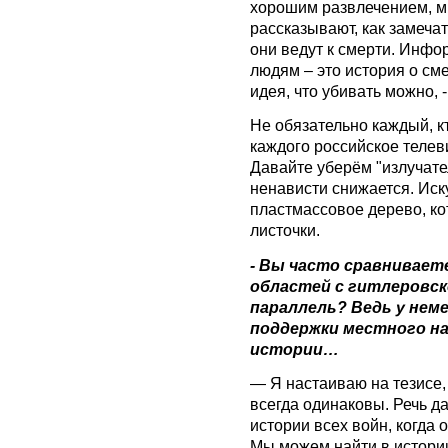
хорошим развлечением, м
рассказывают, как замечат
они ведут к смерти. Инф
людям – это история о сме
идея, что убивать можно, -
Не обязательно каждый, кт
каждого российское телев
Давайте уберём "излучател
ненависти снижается. Иск
пластмассовое дерево, ко
листочки.
- Вы часто сравнивает
областей с гитлеровск
параллель? Ведь у нем
поддержки местного на
истории…
— Я настаиваю на тезисе,
всегда одинаковы. Речь д
истории всех войн, когда 
Мы можем найти в истори