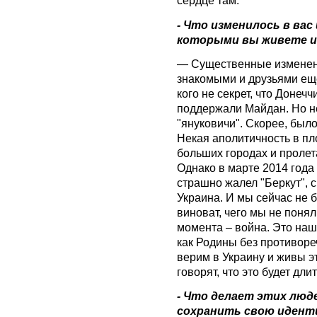
сердце там.
- Что изменилось в вас 
которыми вы живете и 
— Существенные изменен
знакомыми и друзьями ещё
кого не секрет, что Донеч
поддержали Майдан. Но не
"януковичи". Скорее, было
Некая аполитичность в пл
больших городах и пролет
Однако в марте 2014 года
страшно жалел "Беркут", с
Украина. И мы сейчас не б
виноват, чего мы не понял
момента – война. Это наш
как Родины без противоре
верим в Украину и живы эт
говорят, что это будет дл
- Что делает этих люд
сохранить свою иденти