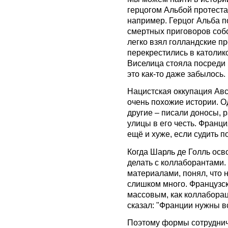
герцогом Альбой протеста
например. Герцог Альба 
смертных приговоров собс
легко взял голландские п
перекрестились в католико
Виселица стояла посреди 
это как-то даже забылось.
Нацистская оккупация Авс
очень похожие истории. О
другие – писали доносы, 
улицы в его честь. Франци
ещё и хуже, если судить п
Когда Шарль де Голль осв
делать с коллаборантами. 
материалами, понял, что 
слишком много. Французс
массовым, как коллаборац
сказал: "Франции нужны вс
Поэтому формы сотрудниче