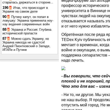
медиа-форуме зал аплоди
старалась держаться в стороне...
профессор исторического
196
Итак, что происходит в
университета в Виннице н
Украине на самом деле
чувствах людей на оккупи
90
Путину капут, он попал в
ловушку: Украина применила ноу-
отказывается называть эт
хау ведения современных войн
и от него нужно избавлять
88
Украина и Россия: Глубина
исторической пропасти
Обретённая после ряда яр
87
Можно сдать Украину, но
TEDex Kyiv публичность её
Украина никогда не сдастся!
мечтает о временах, когда
Андрей Пионтковский о Западе,
войне и оккупации, о вым
ИГИЛе и Путине
поддержка сепаратистов –
надо лечить.
- Вы говорили, что сей
плохой и не хорошей, п
Что это для вас – изгн
- Ни то, ни другое. Мы уе
не наш выбор. Я продолжа
отпустить мой город. Не м