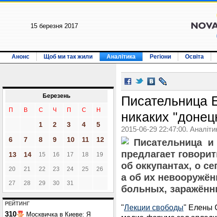
15 березня 2017
Анонс
Щоб ми так жили
Аналітика
Регіони
Освіта
Березень
Писательница 
П
В
С
Ч
П
С
Н
никаких "донец
1
2
3
4
5
2015-06-29 22:47:00. Аналіти
6
7
8
9
10
11
12
Писательница и 
предлагает говорит
13
14
15
16
17
18
19
об оккупантах, о се
20
21
22
23
24
25
26
а об их невооружён
27
28
29
30
31
больных, заражённ
РЕЙТИНГ
"
Лекции свободы
" Елены 
310
Москвичка в Киеве: Я