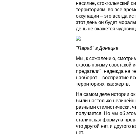
насилие, стокгольмский 
территориям, во все време
оккупации – это всегда ис
этот день он будет морал
день не окажется чудови
"Парад" в Донецке
Мы, к сожалению, смотрим
сквозь призму советской 
предатели", надежда на г
наоборот – восприятие вс
территориях, как жертв.
На самом деле истории ок
были настолько нелинейн
разными стилистически, чт
получается. Но мы об это
сталинская формула прева
что другой нет, и другого
нет.