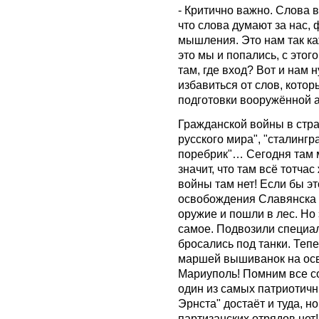
- Критично важно. Слова 
что слова думают за нас,
мышления. Это нам так ка
это мы и попались, с этог
там, где вход? Вот и нам 
избавиться от слов, кото
подготовки вооружённой а
Гражданской войны в стра
русского мира", "сталингр
поребрик"… Сегодня там 
значит, что там всё тотча
войны там нет! Если бы э
освобождения Славянска 
оружие и пошли в лес. Но 
самое. Подвозили специа
бросались под танки. Теп
маршей вышиванок на осв
Мариуполь! Помним все с
один из самых патриотичн
Эрнста" достаёт и туда, н
партизанских отрядов нет!