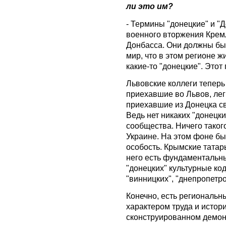
ли это им?
- Термины "донецкие" и "Д
военного вторжения Кремл
Донбасса. Они должны был
мир, что в этом регионе 
какие-то "донецкие". Этот
Львовские коллеги теперь
приехавшие во Львов, лег
приехавшие из Донецка св
Ведь нет никаких "донецки
сообщества. Ничего такого
Украине. На этом фоне бы
особость. Крымские татары
него есть фундаментальны
"донецких" культурные код
"винницких", "днепропетро
Конечно, есть региональн
характером труда и истор
сконструированном демон