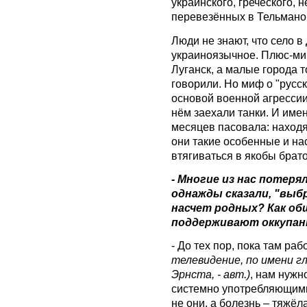
украинского, греческого, 
перевезённых в Тельмано
Люди не знают, что село в
украиноязычное. Плюс-ми
Луганск, а малые города т
говорили. Но миф о "русс
основой военной агрессии
нём заехали танки. И имен
месяцев пасовала: находя
они такие особенные и нас 
втягиваться в якобы брат
- Многие из нас потеря
однажды сказали, "выбр
насчет родных? Как об
поддерживают оккупа
- До тех пор, пока там ра
телевидение, по имени г
Эрнста, - авт.)
, нам нужн
системно употребляющими
не они, а болезнь – тяжёл