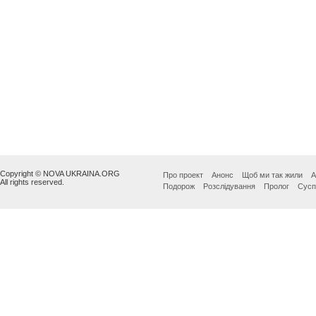
Copyright © NOVA UKRAINA.ORG
Про проект
Анонс
Щоб ми так жили
А
All rights reserved.
Подорож
Розслідування
Пролог
Сусп