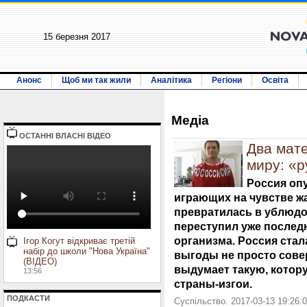
15 березня 2017
Анонс
Щоб ми так жили
Аналітика
Регіони
Освіта
Медiа
ОСТАННI ВЛАСНI ВIДЕО
Два мате
миру: «р
Россия оп
играющих на чувстве жа
превратилась в ублюдо
переступил уже послед
организма. Россия стал
Ігор Когут відкриває третій
набір до школи "Нова Україна"
выгоды не просто сове
(ВІДЕО)
выдумает такую, котор
13:56
страны-изгои.
ПОДКАСТИ
Суспільство. 2017-03-13 19:26: