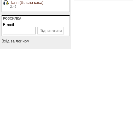
Таня (Вільна каса)
2:49
РОЗСИЛКА
E-mail
Вхiд за логiном