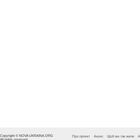
Copyright © NOVA UKRAINA.ORG
Про проект
Анонс
Щоб ми так жили
А
All rights reserved.