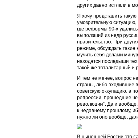
других давно истлели в мо
Я хочу представить такую 
умозрительную ситуацию, 
где реформы 90-х удались,
выползший из недр русси
правительство. При други
режиме, обсуждать такие 
мучить себя делами минув
находятся последыши тех
такой же тоталитарный и 
И тем не менее, вопрос н
страны, либо входившие 
советскую оккупацию, а п
репрессии, прошедшие че
революции". Да и вообще,
к недавнему прошлому, иб
нужно ли оно вообще, дал
В нынешней России это са