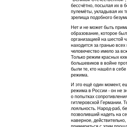
бессчётно, посылая их в 
пулемёты, укладывая их т
зрелища подобного безуми
Нет и не может быть прим
образование, которое был
организацией на шестой ч
находится за гранью всех
человечество имело за в
Только режим красных кх
большевиков в войне прот
были те, кто нашёл в себ
режима.
И это ещё один момент, е
режима в России - он не з
о попытках сопротивления,
гитлеровской Германии. Т
лояльность. Народ-раб, бе
позволивший надеть на се
наверное, действительно,
примириться с этим прошлы