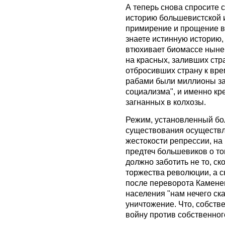
А теперь снова спросите с
историю большевистской и
примирение и прощение в 
знаете истинную историю, 
втюхивает биомассе ныне
на красных, заливших стр
отбросивших страну к вр
рабами были миллионы за
социализма", и именно к
загнанных в колхозы.
Режим, установленный бо
существования осуществл
жестокости репрессии, на
предтеч большевиков о то
должно заботить не то, с
торжества революции, а с
после переворота Камене
населения "нам нечего ска
уничтожение. Что, собств
войну против собственног