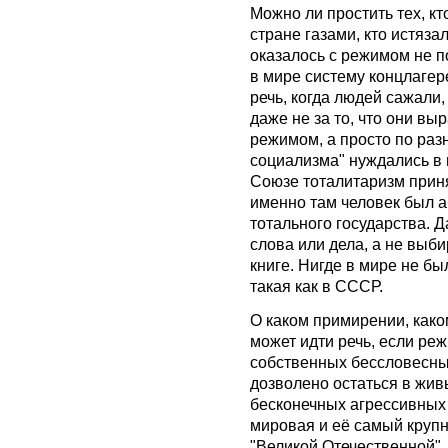
Можно ли простить тех, кт
стране газами, кто истяз
оказалось с режимом не по
в мире систему концлагер
речь, когда людей сажали,
даже не за то, что они вы
режимом, а просто по раз
социализма" нуждались в
Союзе тоталитаризм прин
именно там человек был 
тотального государства. 
слова или дела, а не выб
книге. Нигде в мире не бы
такая как в СССР.
О каком примирении, како
может идти речь, если р
собственных бессловесных
дозволено остаться в живы
бесконечных агрессивных
мировая и её самый круп
"Великой Отечественной",