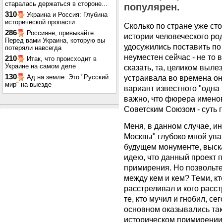
старалась держаться в стороне...
популярен.
310
Украина и Россия: Глубина
исторической пропасти
Сколько по стране уже ст
286
Россияне, привыкайте:
истории человеческого род
Перед вами Украина, которую вы
удосужились поставить по 
потеряли навсегда
неуместен сейчас - не то 
210
Итак, что происходит в
Украине на самом деле
сказать, та, целиком выле
130
Ад на земле: Это "Русский
устраивала во времена о
мир" на выезде
вариант известного "одна 
важно, что фюрера имено
Советским Союзом - суть г
Меня, в данном случае, и
Москвы" глубоко мной ув
будущем монументе, выск
идею, что данный проект 
примирения. Но позвольт
между кем и кем? Теми, кт
расстреливал и кого расст
те, кто мучил и гнобил, се
основном оказывались та
историческом примирении к