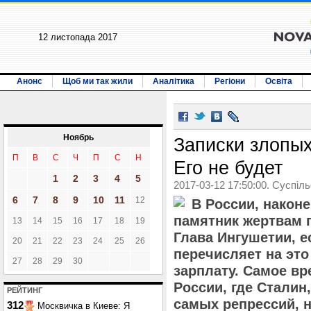
12 листопада 2017
Анонс
Щоб ми так жили
Аналітика
Регіони
Освіта
Ноябрь
Записки злопы
П
В
С
Ч
П
С
Н
Его не будет
1
2
3
4
5
2017-03-12 17:50:00. Суспіл
6
7
8
9
10
11
12
В России, након
памятник жертвам 
13
14
15
16
17
18
19
Глава Ингушетии, е
20
21
22
23
24
25
26
перечисляет на эт
27
28
29
30
зарплату. Самое в
России, где Сталин,
РЕЙТИНГ
самых репрессий, 
312
Москвичка в Киеве: Я