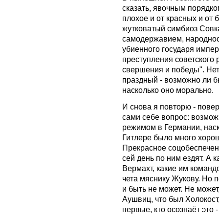
сказать, явочным порядко
плохое и от красных и от 
жутковатый симбиоз Совк
самодержавием, народност
убиенного государя импер
преступления советского 
свершения и победы". Нет
праздный - возможно ли б
насколько оно морально.
И снова я повторю - пове
сами себе вопрос: возмож
режимом в Германии, наск
Гитлере было много хороше
Прекрасное соцобеспечение
сей день по ним ездят. А
Вермахт, какие им команд
чета мяснику Жукову. Но п
и быть не может. Не может
Аушвиц, что был Холокост,
первые, кто осознаёт это 