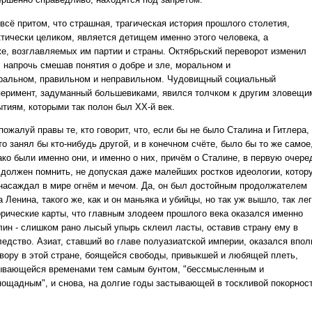
всё притом, что страшная, трагическая история прошлого столетия,
ктически целиком, является детищем именно этого человека, а
же,
возглавляемых им партии и страны. Октябрьский переворот изменил
, напрочь смешав понятия о добре и зле, моральном и
ральном,
правильном и неправильном. Чудовищный социальный
перимент, задуманный большевиками, явился толчком к другим зловещи
ытиям, которыми
так полон был ХХ-й век.
пожалуй правы те, кто говорит, что, если бы не было Сталина и Гитлера,
то занял бы кто-нибудь другой, и в конечном счёте, было
бы то же самое
ако были именно они, и именно о них, причём о Сталине, в первую очере
 должен помнить, не допуская даже малейших
ростков идеологии, котор
 насаждал в мире огнём и мечом. Да, он был достойным продолжателем
 Ленина, такого же, как и он маньяка
и убийцы, но так уж вышло, так ле
орические карты, что главным злодеем прошлого века оказался именно
лин - слишком рано лысый
упырь склеил ласты, оставив страну ему в
ледство. Азиат, ставший во главе полуазиатской империи, оказался впол
двору в этой
стране, боящейся свободы, привыкшей и любящей плеть,
ывающейся временами тем самым бунтом, "бессмысленным и
пощадным", и снова, на
долгие годы застывающей в тоскливой покорност