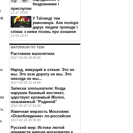
бездомними і
прислугою
е
12-17 19:03
ое
У Таїланді теж
революція. Але поліція
дарує людям троянди і
співає з ними пісень про кохання
12-04 10:47
МАТЕРIАЛИ ПО ТЕМI
Растление малолетних
2017-03-04 18:35:00
 и
Народ, живущий в отказе: Это не
мы. Это всю дорогу не мы. Это
никогда не мы...
2017-03-05 23:14:00
Записки злопыхателя: Когда
нарушен базовый инстинкт,
царствует кровавый Молох,
ём
называемый "Родиной"
2017-02-07 17:51:00
сь,
Извечная мерзость Московии:
«Освобождение» по-российски
2017-02-22 20:35:00
ех
Русский мир: Истоки лютой
ненависти народа московитян к