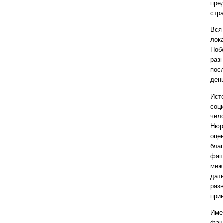
пре
стр
Вся
лок
Поб
раз
пос
ден
Исто
соц
чел
Нюр
оцен
бла
фаш
меж
дат
раз
при
Име
фаш