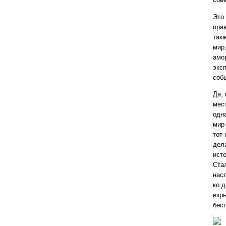
Это 
пра
так
мир
амо
экс
соб
Да, 
мес
одн
мир
тот
дела
ист
Ста
нас
ко 
взр
бес