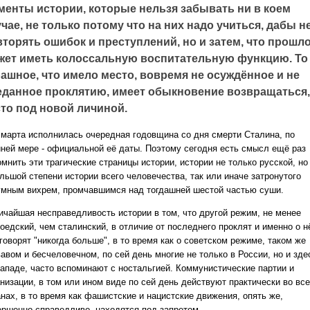
менты истории, которые нельзя забывать ни в коем
чае, не только потому что на них надо учиться, дабы н
торять ошибок и преступлений, но и затем, что прошл
жет иметь колоссальную воспитательную функцию. То
ашное, что имело место, вовремя не осуждённое и не
еданное проклятию, имеет обыкновение возвращаться,
сто под новой личиной.
о марта исполнилась очередная годовщина со дня смерти Сталина, по
йней мере - официальной её даты. Поэтому сегодня есть смысл ещё раз
мнить эти трагические страницы истории, истории не только русской, но
льшой степени истории всего человечества, так или иначе затронутого
умным вихрем, промчавшимся над тогдашней шестой частью суши.
ичайшая несправедливость истории в том, что другой режим, не менее
оедский, чем сталинский, в отличие от последнего проклят и именно
о н
говорят "никогда больше", в то время как о советском режиме, таком же
вавом и бесчеловечном, по сей день многие не только в
России, но и зде
Западе, часто вспоминают с ностальгией. Коммунистические партии и
анизации, в том или ином виде по сей день
действуют практически во вс
нах, в то время как фашистские и нацистские движения, опять же,
ершенно справедливо, находятся под
запретом.