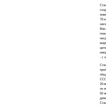
Ста
соз
нов
70-е
нас
Мас
пож
нес
мор
цел
ник
- с 
Ста
проб
общ
ССС
20-м
он 
50 
дем
Ста