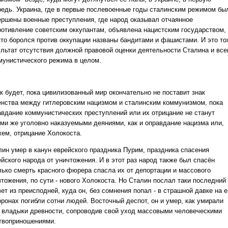
редь. Украина, где в первые послевоенные годы сталинским режимом бы
ершены военные преступления, где народ оказывал отчаянное
ротивление советским оккупантам, объявлена нацистским государством,
 кто боролся против оккупации названы бандитами и фашистами. И это то
ультат отсутствия должной правовой оценки деятельности Сталина и все
мунистического режима в целом.
к будет, пока цивилизованный мир окончательно не поставит знак
енства между гитлеровским нацизмом и сталинским коммунизмом, пока
авдание коммунистических преступлений или их отрицание не станут
ими же уголовно наказуемыми деяниями, как и оправдание нацизма или,
жем, отрицание Холокоста.
лин умер в канун еврейского праздника Пурим, праздника спасения
йского народа от уничтожения. И в этот раз народ также был спасён
лько смерть красного фюрера спасла их от депортации и массового
чтожения, по сути - нового Холокоста. Но Сталин послал таки
последний
ет из преисподней, куда он, без сомнения попал - в страшной давке на е
оронах погибли сотни людей. Восточный деспот, он
и умер, как умирали
, владыки древности, сопроводив свой уход массовыми человеческими
твоприношениями.