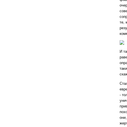
оче
сов
соп
те,
рез
ком
И та
рав
опр
так
ска
Ста
евре
-
то
уни
прив
пох
они
жер