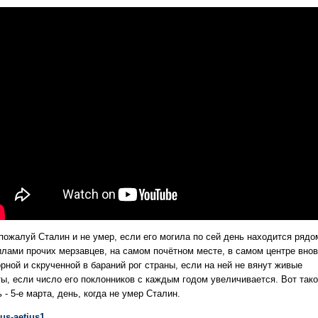
 пожалуй Сталин и не умер, если его могила по сей день находится рядо
илами прочих мерзавцев, на самом почётном месте, в самом
центре вно
рной и скрученной в бараний рог страны, если на ней не вянут живые
ты, если число его поклонников с каждым годом
увеличивается. Вот так
 - 5-е марта, день, когда не умер Сталин.
ius-aetius1