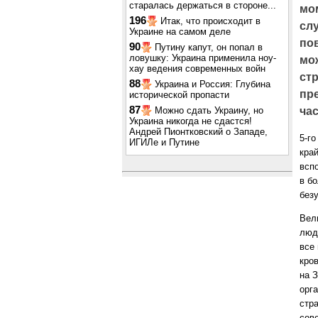
старалась держаться в стороне...
мо
196
Итак, что происходит в
слу
Украине на самом деле
пов
90
Путину капут, он попал в
ловушку: Украина применила ноу-
мо
хау ведения современных войн
стр
88
Украина и Россия: Глубина
пр
исторической пропасти
87
Можно сдать Украину, но
ча
Украина никогда не сдастся!
Андрей Пионтковский о Западе,
5-г
ИГИЛе и Путине
кра
вспо
в бо
без
Вел
люд
все 
кро
на 
орг
стра
сов