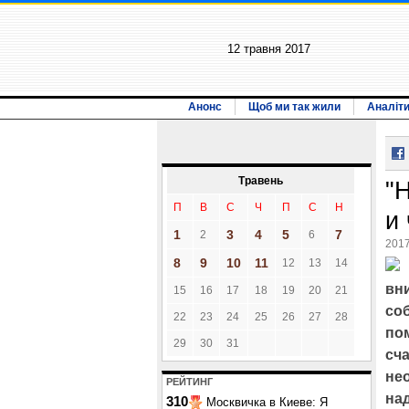
12 травня 2017
Анонс
Щоб ми так жили
Аналіт
Травень
"
П
В
С
Ч
П
С
Н
и
1
3
4
5
7
2
6
2017
8
9
10
11
12
13
14
вн
15
16
17
18
19
20
21
со
22
23
24
25
26
27
28
пом
29
30
31
сч
не
РЕЙТИНГ
на
310
Москвичка в Киеве: Я