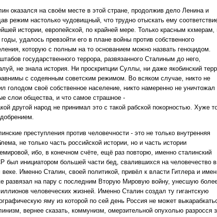
лин оказался на своём месте в этой стране, продолжив дело Ленина и
дав режим настолько чудовищный, что трудно отыскать ему соответстви
ейшей истории, европейской, по крайней мере. Только красным кхмерам, 
 годы, удалось превзойти его в плане войны против собственного
еления, которую с полным на то основанием можно назвать геноцидом.
штабов государственного террора, развязанного Сталиным до него,
алуй, не знала история. Ни проскрипции Суллы, ни даже якобинский тер
равнимы с содеянным советским режимом. Во всяком случае, никто не
ил голодом своё собственное население, никто намеренно не уничтожал
ые слои общества, и что самое страшное -
акой другой народ не принимал это с такой рабской покорностью. Хуже т
одобрением.
линские преступления против человечности - это не только внутренняя
лема, не только часть российской истории, но и часть истории
емировой, ибо, в конечном счёте, ещё раз повторю, именно сталинский
Р был инициатором большей части бед, свалившихся на человечество в
 веке. Именно Сталин, своей политикой, привёл к власти Гитлера и име
же развязал на пару с последним Вторую Мировую войну, унесшую боле
миллионов человеческих жизней. Именно Сталин создал ту гигантскую
ографическую яму из которой по сей день Россия не может выкарабкать
линизм, вернее сказать, коммунизм, омерзительной опухолью разросся 