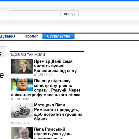
ідування
Пролог
Суспільство
3
ЩОБ МИ ТАК ЖИЛИ
Прем'єр Данії сама
чистить вулиці
Копенгагена від снігу
е
01-29 13:41
Пішов у відставку
міністр внутрішніх
справ… Румунії. Через
авіакатастрофу маленького літака
01-24 11:42
Мотоцикл Папи
Римського продадуть,
щоб потратити гроші на
бідних
01-15 13:09
Папа Римський
відсвяткував день
народження з