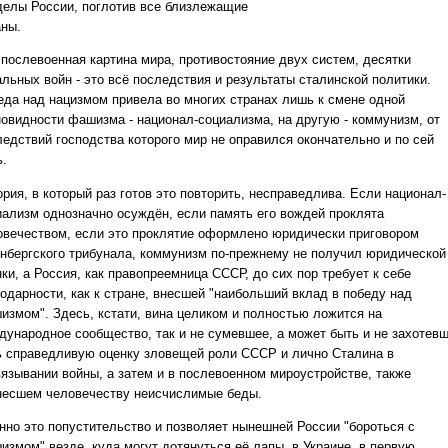
делы России, поглотив все близлежащие
аны.
 послевоенная картина мира, противостояние двух систем, десятки
альных войн - это всё последствия и результаты сталинской политики.
еда над нацизмом привела во многих странах лишь к смене одной
новидности фашизма - национал-социализма, на другую - коммунизм, от
ледствий господства которого мир не оправился окончательно и по сей
ь.
рия, в который раз готов это повторить, несправедлива. Если национал-
иализм однозначно осуждён, если память его вождей проклята
овечеством, если это проклятие оформлено юридически приговором
нбергского трибунала, коммунизм по-прежнему не получил юридической
ки, а Россия, как правопреемница СССР, до сих пор требует к себе
годарности, как к стране, внесшей "наибольший вклад в победу над
измом". Здесь, кстати, вина целиком и полностью ложится на
дународное сообщество, так и не сумевшее, а может быть и не захотев
ь справедливую оценку зловещей роли СССР и лично Сталина в
вязывании войны, а затем и в послевоенном мироустройстве, также
несшем человечеству неисчислимые беды.
нно это попустительство и позволяет нынешней России "бороться с
измом" везде, куда могут дотянуться её лапы, в Украине, в первую