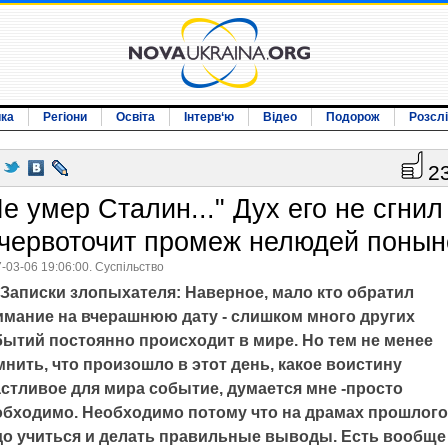
ика
Регіони
Освіта
Інтерв‘ю
Відео
Подорож
Розсл
2
Не умер Сталин..." Дух его не сгнил
 червоточит промеж нелюдей понын
-03-06 19:06:00. Суспільство
Записки злопыхателя: Наверное, мало кто обратил
имание на вчерашнюю дату - слишком много других
бытий постоянно происходит в мире. Но тем не менее
нить, что произошло в этот день, какое воистину
астливое для мира событие,
думается мне -
просто
обходимо. Необходимо потому что на драмах прошлого
до учиться и делать правильные выводы. Есть вообще