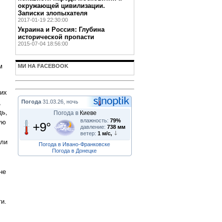
окружающей цивилизации.
Записки злопыхателя
2017-01-19 22:30:00
Украина и Россия: Глубина
исторической пропасти
2015-07-04 18:56:00
м
МИ НА FACEBOOK
 их
Погода
31.03.26, ночь
,
дь,
Погода в
Киеве
влажность:
79%
ую
+9°
давление:
738 мм
ветер:
1 м/с,
гли
Погода в Ивано-Франковске
Погода в Донецке
не
и.