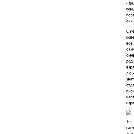
- да
кон
порв
они 
С п
ков
всё
сам
смер
роди
взр
люб
зна
отда
пио
час
изре
Точ
гитл
хож