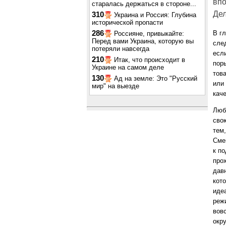
впо
старалась держаться в стороне...
Дел
310
Украина и Россия: Глубина
исторической пропасти
286
В г
Россияне, привыкайте:
Перед вами Украина, которую вы
сле
потеряли навсегда
есл
210
Итак, что происходит в
пор
Украине на самом деле
тов
130
Ад на земле: Это "Русский
или
мир" на выезде
кач
Люб
свою
тем
Сме
к п
про
давн
кот
иде
реж
вовс
окр