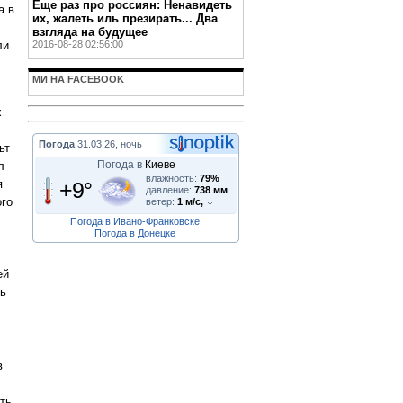
Еще раз про россиян: Ненавидеть
а в
их, жалеть иль презирать... Два
взгляда на будущее
2016-08-28 02:56:00
ли
.
МИ НА FACEBOOK
х
Погода
31.03.26, ночь
ьт
Погода в
Киеве
л
влажность:
79%
я
+9°
давление:
738 мм
ого
ветер:
1 м/с,
Погода в Ивано-Франковске
Погода в Донецке
ей
ть
в
ть