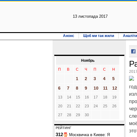
13 листопада 2017
Анонс
Щоб ми так жили
Аналіт
Ноябрь
Р
П
В
С
Ч
П
С
Н
2017
1
2
3
4
5
год
6
7
8
9
10
11
12
изл
13
14
15
16
17
18
19
про
20
21
22
23
24
25
26
чер
27
28
29
30
сле
моё
РЕЙТИНГ
это
312
Москвичка в Киеве: Я