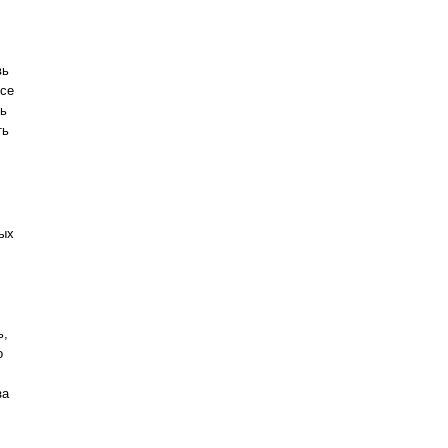
вь
ссе
сь
ть
лых
ь,
о
за