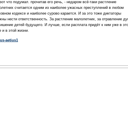
вот что подумал. прочитав его речь, - недаром всё-таки растление
олетних считается одним из наиболее ужасных преступлений в любом
ловном кодексе и наиболее сурово карается. И за это тоже диктаторы
жны нести ответственность. За растление малолетних, за отравление ду
лишение детей будущего. И лучше, если расплата придёт к ним уже в эт
 и в этой жизни.
ius-aetius1