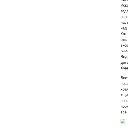
Иск
задв
осоз
нас
над
Как
отв
экск
было
Вед
дете
Хун
Вос
пошл
хотя
ящи
поня
нор
всё