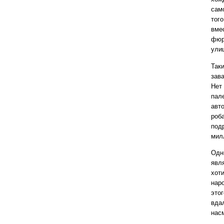
само
того
вме
фюр
улиц
Так
зав
Нет
пал
авт
роба
под
мил
Одн
явл
хот
нар
это
вда
нас