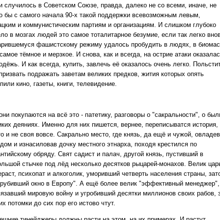
и случилось в Советском Союзе, правда, далеко не со всеми, иначе, не
о бы с самого начала 90-х такой поддержки всевозможным левым,
ацким и коммунистическим партиям и организациям. И слишком глубоко
ело в мозгах людей это самое тоталитарное безумие, если так легко вно
арившемуся фашистскому режиму удалось пробудить в людях, в биома
самое тёмное и мерзкое. И снова, как и всегда, на острие атаки оказала
дёжь. И как всегда, купить, завлечь её оказалось очень легко. Польсти
 призвать подражать заветам великих предков, жития которых опять
пили кино, газеты, книги, телевидение.
они покупаются на всё это - патетику, разговоры о "сакральности", о бы
иких деяниях. Именно для них пишется, вернее, переписыватся история,
о и не своя вовсе. Сакрально место, где князь, да ещё и чужой, овладев
одом и изнасиловав дочку местного этнарха, походя крестился по
нтийскому обряду. Свят садист и палач, другой князь, пустивший в
ольшой стычке под лёд несколько десятков рыцарей-монахов. Велик цар
ераст, психопат и алкоголик, уморивший четверть населения страны, зат
орубивший окно в Европу". А ещё более велик "эффективный менеджер",
вязавший мировую войну и угробивший десятки миллионов своих рабов, 
их потомки до сих пор его истово чтут.
ешние тинейджеры должны расти на этом, на их примерах. И растут.