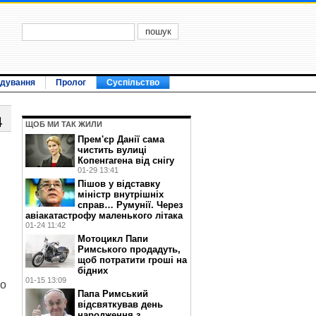
ідування
Пролог
Суспільство
4
ЩОБ МИ ТАК ЖИЛИ
Прем'єр Данії сама
чистить вулиці
Копенгагена від снігу
01-29 13:41
Пішов у відставку
міністр внутрішніх
справ… Румунії. Через
авіакатастрофу маленького літака
01-24 11:42
Мотоцикл Папи
Римського продадуть,
щоб потратити гроші на
бідних
01-15 13:09
то
Папа Римський
відсвяткував день
народження з