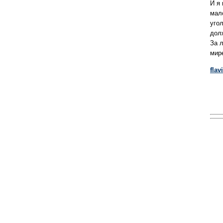
И я 
мал
уго
дол
За 
мире
flav