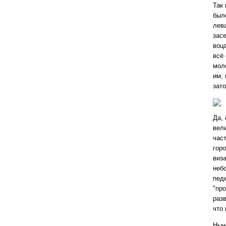
Так 
был
лев
зас
воц
всё 
моло
им,
зато
Да, 
вел
част
гор
виза
неб
пед
"пр
раз
что 
Нын