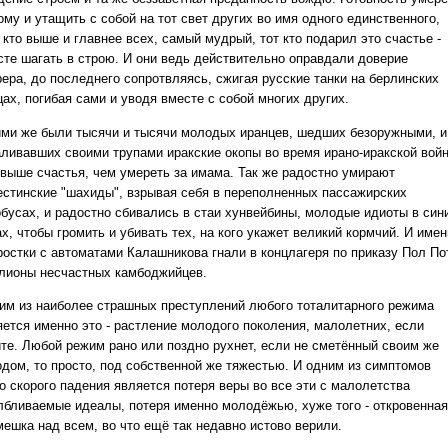
му и утащить с собой на тот свет других во имя одного единственного,
 кто выше и главнее всех, самый мудрый, тот кто подарил это счастье -
сте шагать в строю. И они ведь действительно оправдали доверие
ера, до последнего сопротвляясь, сжигая русские танки на берлинских
ах, погибая сами и уводя вместе с собой многих других.
ими же были тысячи и тысячи молодых иранцев, шедших безоружными, и
аливавших своими трупами иракские окопы во время ирано-иракской вой
 выше счастья, чем умереть за имама. Так же радостно умирают
естинские "шахиды", взрывая себя в переполненных пассажирских
обусах, и радостно сбивались в стаи хунвейбины, молодые идиоты в син
х, чтобы громить и убивать тех, на кого укажет великий кормчий. И име
ростки с автоматами Калашникова гнали в концлагеря по приказу Пол По
лионы несчастных камбоджийцев.
им из наиболее страшных преступлений любого тоталитарного режима
яется именно это - растление молодого поколения, малолетних, если
ите. Любой режим рано или поздно рухнет, если не сметённый своим же
одом, то просто, под собственной же тяжестью. И одним из симптомов
го скорого падения является потеря веры во все эти с малолетства
лбливаемые идеалы, потеря именно молодёжью, хуже того - откровенная
мешка над всем, во что ещё так недавно истово верили.