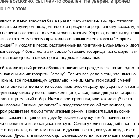
лне возможно, был чем-то обделён. Не уверен, впрочем.
о не в этом.
лавном эта моя знакомая была права - максимализм, восторг, желание
довать за кумиром, вождём, всё это присуще определённому возрасту, и
и не всем поголовно, то очень и очень многим. Хорошо, если эти душевн
ывы остаются без особо пристального внимания со стороны "старших
арищей" и уходят в песок, растраченные на почитание музыкальных идо
 кинозвёзд. И беда, если эти самые "старшие товарищи" используют эти
ества молодняка в своих целях, подлых и корыстных.
ой тоталитарный режим обращает внимание прежде всего на молодых, 
, как они любят говорить, "смену". Только всё дело в том, что, именно
, юным, всё понимающим буквально, - не им быть этой самой сменой.
на готовится отдельно, из своих, практически сразу допущенных к тайна
одлинному смыслу всего происходящего, а все, приходящие со стороны,
ходят тщательный отбор. Именно восторженная, или как их ещё не так
о назвали, "ликующая гопота" и представляет собой тот компост, на
ором расцветает любой тоталитарный режим. Провозглашая высокие
алы, семейные ценности, дружбу, взаимовыручку, якобы прививая их,
им опошляет и выхолащивает их суть. Семья уходит на задний план, а т
е отвергается, если там говорят и думают не так, как учит вождь и его
ужение. Дружба, взаимопомощь, жертвенность во имя спасения товарищ