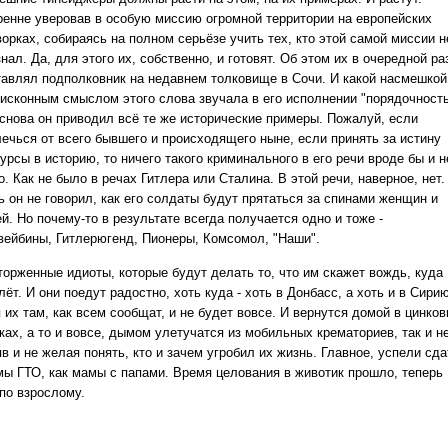
ренне уверовав в особую миссию огромной территории на европейских
орках, собираясь на полном серьёзе учить тех, кто этой самой миссии н
нал. Да, для этого их, собственно, и готовят. Об этом их в очередной ра
тавлял подполковник на недавнем толковище в Сочи. И какой насмешкой
 исконным смыслом этого слова звучала в его исполнении "порядочность
 снова он приводил всё те же исторические примеры. Пожалуй, если
лечься от всего бывшего и происходящего ныне, если принять за истину
урсы в историю, то ничего такого криминального в его речи вроде бы и н
. Как не было в речах Гитлера или Сталина. В этой речи, наверное, нет.
ь он не говорил, как его солдаты будут прятаться за спинами женщин и
й. Но почему-то в результате всегда получается одно и тоже -
вейбины, Гитлерюгенд, Пионеры, Комсомол, "Наши".
торженные идиоты, которые будут делать то, что им скажет вождь, куда
ёт. И они поедут радостно, хоть куда - хоть в Донбасс, а хоть и в Сирию
 их там, как всем сообщат, и не будет вовсе. И вернутся домой в цинко
ках, а то и вовсе, дымом улетучатся из мобильных крематориев, так и н
в и не желая понять, кто и зачем угробил их жизнь. Главное, успели сда
мы ГТО, как мамы с папами. Время целования в животик прошло, теперь
 по взрослому.