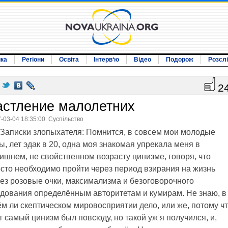
ика
Регіони
Освіта
Інтерв‘ю
Відео
Подорож
Розсл
2
астление малолетних
-03-04 18:35:00. Суспільство
Записки злопыхателя: Помнится, в совсем мои молодые
ы, лет эдак в 20, одна моя знакомая упрекала меня в
ишнем, не свойственном возрасту цинизме, говоря, что
сто необходимо пройти через период взирания на жизнь
ез розовые очки, максимализма и безоговорочного
дования определённым авторитетам и кумирам. Не знаю, в
м ли скептическом мировосприятии дело, или же, потому ч
т самый цинизм был повсюду, но такой уж я получился, и,