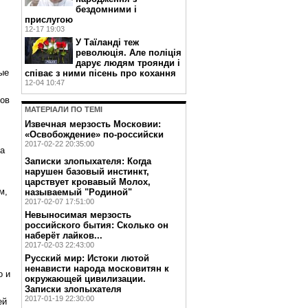
бездомними і
прислугою
12-17 19:03
У Таїланді теж
революція. Але поліція
дарує людям троянди і
ые
співає з ними пісень про кохання
12-04 10:47
лов
МАТЕРIАЛИ ПО ТЕМI
Извечная мерзость Московии:
«Освобождение» по-российски
2017-02-22 20:35:00
на
Записки злопыхателя: Когда
нарушен базовый инстинкт,
царствует кровавый Молох,
м,
называемый "Родиной"
2017-02-07 17:51:00
Невыносимая мерзость
российского бытия: Сколько он
наберёт лайков...
2017-02-03 22:43:00
Русский мир: Истоки лютой
ненависти народа московитян к
о и
окружающей цивилизации.
Записки злопыхателя
2017-01-19 22:30:00
ей