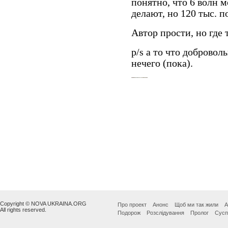
Copyright © NOVA UKRAINA.ORG
Про проект
Анонс
Щоб ми так жили
А
All rights reserved.
Подорож
Розслідування
Пролог
Сусп