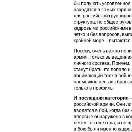
бы получать условленное
находятся в самых горячи
для российской группиров
структура, но общее руко
кадровыми российскими в
четко и без вопросов, вы
крайней мере – пытаются 
Посему, очень важно поним
армия, только выведенная
личного состава. Причем, 
станут брать что попало и
понимающий толк в войне.
наемников нельзя сбрасыва
только в профиль.
И
последняя категория
–
российской армии. Они ли
вводятся в бой, когда без
впервые обнаружено в кон
летом того же года, и во 
в бою были именно кадро