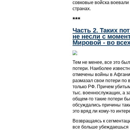
совковые войска воевали 
странах.
***
Часть 2. Таких по
не несли с момен
Мировой - во все
Тем не менее, все это был
потери. Наиболее извест
отмечены войны в Афгани
размазал свои потери по в
только РФ. Причем убитым
тыс. военнослужащих, а з
общем-то такие потери б
обсуждались причины таки
это вряд ли кому-то интер
Возвращаясь к сегментаци
все больше убеждаешься в