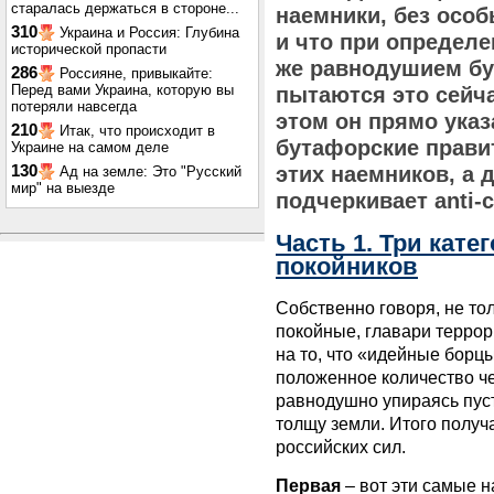
старалась держаться в стороне...
наемники, без особ
310
Украина и Россия: Глубина
и что при определе
исторической пропасти
же равнодушием буд
286
Россияне, привыкайте:
Перед вами Украина, которую вы
пытаются это сейч
потеряли навсегда
этом он прямо указ
210
Итак, что происходит в
бутафорские прави
Украине на самом деле
130
этих наемников, а 
Ад на земле: Это "Русский
мир" на выезде
подчеркивает
anti-
Часть 1. Три кат
покойников
Собственно говоря, не тол
покойные, главари терро
на то, что «идейные борц
положенное количество че
равнодушно упираясь пус
толщу земли. Итого получа
российских сил.
Первая
– вот эти самые н