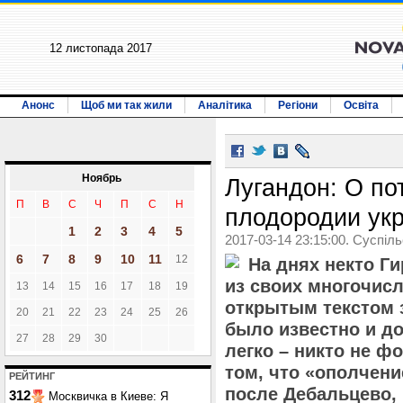
12 листопада 2017
Анонс
Щоб ми так жили
Аналітика
Регіони
Освіта
Ноябрь
Лугандон: О по
П
В
С
Ч
П
С
Н
плодородии ук
1
2
3
4
5
2017-03-14 23:15:00. Суспіл
6
7
8
9
10
11
12
На днях некто Г
из своих многочис
13
14
15
16
17
18
19
открытым текстом з
20
21
22
23
24
25
26
было известно и до 
27
28
29
30
легко – никто не ф
том, что «ополчени
РЕЙТИНГ
после Дебальцево,
312
Москвичка в Киеве: Я