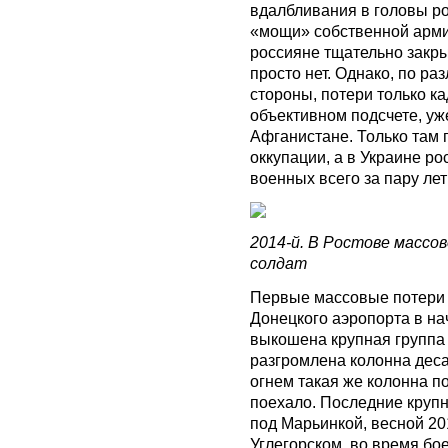
вдалбливания в головы р
«мощи» собственной арми
россияне тщательно закры
просто нет. Однако, по р
стороны, потери только к
объективном подсчете, уж
Афганистане. Только там 
оккупации, а в Украине ро
военных всего за пару лет
2014-й. В Ростове массо
солдат
Первые массовые потери 
Донецкого аэропорта в нач
выкошена крупная группа
разгромлена колонна деса
огнем такая же колонна п
поехало. Последние круп
под Марьинкой, весной 20
Углегорском, во время бо