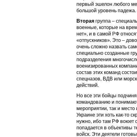
первый эшелон любого ме
большой уровень падежа.
Вторая
группа – специал
военные, которые на врем
нет», и в самой РФ относя
«отпускников». Это – дов
очень сложно назвать сам
специально созданные гр
подразделения многочисл
военизированных компаний
состав этих команд сост
спецназов, ВДВ или морск
действий.
Но все эти бойцы подчин
командованию и понимают
мероприятии, так и место 
Украине эти хоть как-то с
нужно, ибо там РФ воюет 
попадается в объективы 
войск. Эти деятели готов