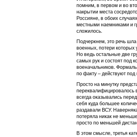
помним, в первом и во вт
накрытии места сосредото
Россияне, в обоих случая
местными наемниками и гр
сложилось.
Подчеркнем, это речь шла
военных, потери которых 
Но ведь остальные две гр
самых рук и состоят под 
военачальников. Формальн
по факту – действуют под
Просто на минутку предст
переквалифицировалось в
всегда оказывались пере
себя куда большее количе
раздавали ВСУ. Наверняка
потеряла никак не меньше
просто по меньшей дистан
В этом смысле, третья ка