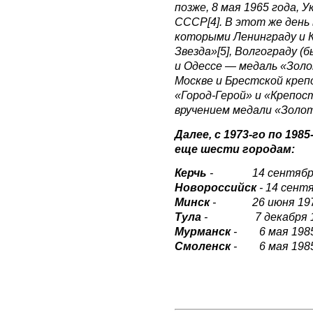
позже, 8 мая 1965 года,
СССР[4]. В этот же день
которыми Ленинграду и К
Звезда»[5], Волгограду 
и Одессе — медаль «Золо
Москве и Брестской креп
«Город-Герой» и «Крепос
вручением медали «Золот
Далее, с 1973-го по 198
еще шести городам:
Керчь
- 14 сентября 
Новороссийск
- 14 сент
Минск
- 26 июня 197
Тула
- 7 декабря 19
Мурманск
- 6 мая 1985
Смоленск
- 6 мая 1985