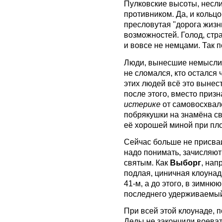
Пулковские высоты, несли
противником. Да, и кольцо
пресловутая "дорога жизни
возможностей. Голод, стр
и вовсе не немцами. Так п
Люди, вынесшие немыслимо
не сломался, кто остался
этих людей всё это вынес
после этого, вместо приз
истерике
от самовосхвал
побрякушки на знамёна св
её хорошей миной при пло
Сейчас больше не присваи
надо понимать, зачисляют
святым. Как
Выборг
, нап
подлая, циничная клоунад
41-м, а до этого, в зимню
последнего удерживаемый,
При всей этой клоунаде, п
Деды не закончили воеват