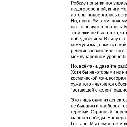
Робкие попытки полуправ
недоговоренной, книги Не
авторы подвергались остр
Но, при всём этом, почем
как-то не чувствовалось. 
этой лжи не было того, чт
победобесием. В силу все
коммунизма, память о вой
религиозно-мистического 
международном уровне бы
Но, всё-таки, давайте ра
Хотя бы некоторыми из них
космической лжи, которая
хуже того - является обо
"встающей с колен" рашис
Это лишь один из аспекто
не бывшим и наоборот, гер
героями. Странный, перев
маршал победы, Бандера -
Гестапо. Мы немногое мож