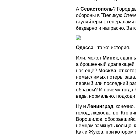
А
Севастополь
? Город д
обороны в "Великую Отеч
гауляйтеры с генералами 
бездарно и напрасно. Зат
Одесса
- та же история.
Или, может
Минск
, сданн
а брошенный драпающей "
нас ещё?
Москва
, от кот
немыслимых потерь, завал
первый или последний ра
образом? И почему тогда 
ведь, нормально, подходит
Ну и
Ленинград
, конечно
голод, людоедство. Кто ви
Ворошилов, обосравшийся
немцам замкнуть кольцо, к
Как и Жуков, при котором 