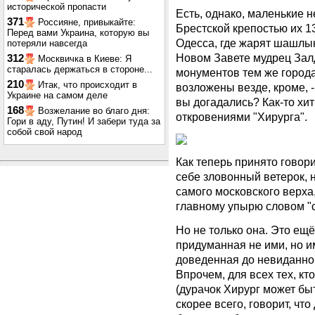
исторической пропасти
Есть, однако, маленькие н
371
Россияне, привыкайте:
Брестской крепостью их 13,
Перед вами Украина, которую вы
Одесса, где жарят шашлык
потеряли навсегда
Новом Завете мудрец Залд
312
Москвичка в Киеве: Я
старалась держаться в стороне...
монументов тем же города
210
Итак, что происходит в
возложены везде, кроме, -
Украине на самом деле
вы догадались? Как-то хи
168
Возжелание во благо дня:
откровениями "Хирурга".
Гори в аду, Путин! И забери туда за
собой свой народ
Как теперь принято говор
себе зловонный ветерок, 
самого московского верха
главному упырю словом "с
Но не только она. Это ещё
придуманная не ими, но и
доведенная до невиданног
Впрочем, для всех тех, кт
(дурачок Хирург может быт
скорее всего, говорит, что