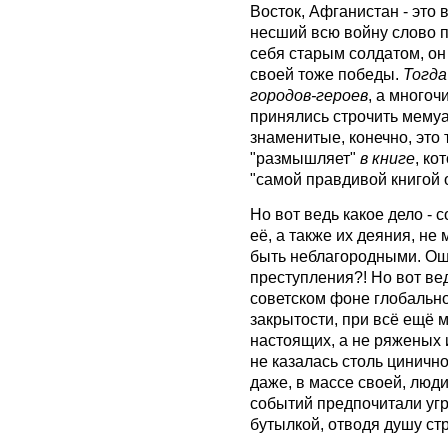
Восток, Афганистан - это 
несший всю войну слово п
себя старым солдатом, он 
своей тоже победы.
Тогда
городов-героев
, а много
принялись строчить мему
знаменитые, конечно, это 
"размышляет"
в книге
, ко
"самой правдивой книгой 
Но вот ведь какое дело - 
её, а также их деяния, не
быть неблагородными. Оши
преступления?! Но вот ве
советском фоне глобальн
закрытости, при всё ещё 
настоящих, а не ряженых 
не казалась столь циничной
даже, в массе своей, люд
событий предпочитали угр
бутылкой, отводя душу ст