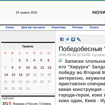
18 травня 2018
Анонс
Щоб ми так жили
Аналітика
Регіони
Освіта
Травень
Победобесные 
П
В
С
Ч
П
С
Н
2016-05-03 22:14:00. Суспіл
2
3
4
5
6
1
Записки злопыха
кто "Хирурга" Зал
8
9
10
11
12
13
7
победу во Второй 
14
15
16
17
18
19
20
интересно, неужели
21
22
23
24
25
26
27
приставлен спичрай
какая конструкция -
28
29
30
31
города-герои, коих 
РЕЙТИНГ
коих один, Киев - И
371
Украина и Россия: Глубина