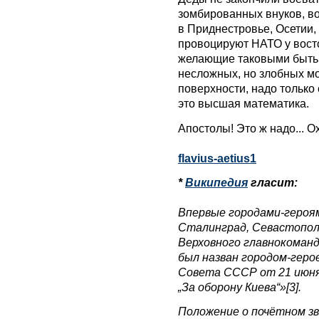
зомбированных внуков, вою
в Приднестровье, Осетии,
провоцируют НАТО у вост
желающие таковыми быть, 
несложных, но злобных мо
поверхности, надо только 
это высшая математика.
Апостолы! Это ж надо... Ох
flavius-aetius1
*
Википедия
гласит:
Впервые городами-героям
Сталинград, Севастополь
Верховного главнокоманду
был назван городом-геро
Совета СССР от 21 июня
„За оборону Киева“»[3].
Положение о почётном зв