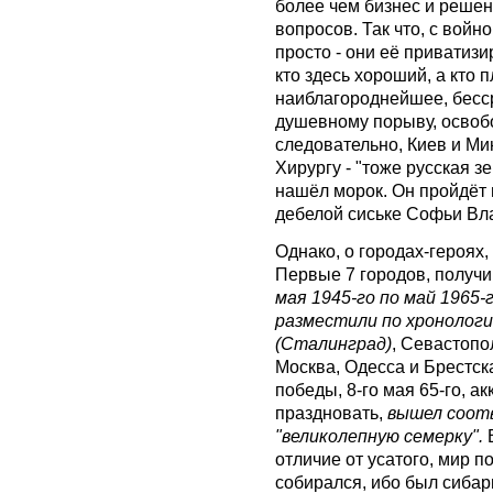
более чем бизнес и решен
вопросов. Так что, с войн
просто - они её приватизи
кто здесь хороший, а кто п
наиблагороднeйшее, бесср
душевному порыву, освобо
следовательно, Киев и Ми
Хирургу - "тоже русская з
нашёл морок. Он пройдёт 
дебелой сиське Софьи Вл
Однако, о городах-героях,
Первые 7 городов, получ
мая 1945-го по май 1965-
разместили по хронологи
(Сталинград)
, Севастопол
Москва, Одесса и Брестска
победы, 8-го мая 65-го, ак
праздновать,
вышел соот
"великолепную семерку".
В
отличие от усатого, мир п
собирался, ибо был сибар