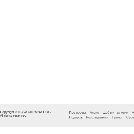
Copyright © NOVA UKRAINA.ORG
Про проект
Анонс
Щоб ми так жили
А
All rights reserved.
Подорож
Розслідування
Пролог
Сусп