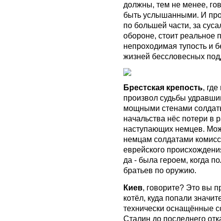
должны, тем не менее, го
быть услышанными. И про 
по большей части, за сус
обороне, стоит реальное 
непроходимая тупость и б
жизней бессловесных по
Брестская крепость
, гд
произвол судьбы удравши
мощными стенами солдаты
начальства нёс потери в
наступающих немцев. Мож
немцам солдатами комисс
еврейского происхождения
да - была героем, когда п
братьев по оружию.
Киев
, говорите? Это вы 
котёл, куда попали значи
технически оснащённые со
Сталин до последнего отк