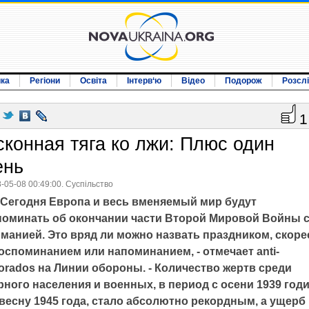
ика
Регіони
Освіта
Інтерв‘ю
Відео
Подорож
Розсл
1
сконная тяга ко лжи: Плюс один
ень
-05-08 00:49:00. Суспільство
Сегодня Европа и весь вменяемый мир будут
поминать об окончании части Второй Мировой Войны 
рманией. Это вряд ли можно назвать праздником, скоре
оспоминанием или напоминанием, - отмечает anti-
orados на Линии обороны. - Количество жертв среди
ного населения и военных, в период с осени 1939 годи
 весну 1945 года, стало абсолютно рекордным, а ущерб