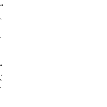
ак
ть
о
ла
то
ю.
к