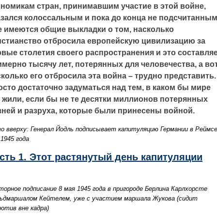
ономикам стран, принимавшим участие в этой войне,
азался колоссальным и пока до конца не подсчитанным
е имеются общие выкладки о том, насколько
истианство отбросила европейскую цивилизацию за
рвые столетия своего распространения и это составля
имерно тысячу лет, потерянных для человечества, а во
колько его отбросила эта война – трудно представить.
осто достаточно задуматься над тем, в каком бы мире
 жили, если бы не те десятки миллионов потерянных
зней и разруха, которые были принесены войной.
о вверху: Генерал Йодль подписывает капитуляцию Германии в Реймсе
 1945 года
сть 1. Этот растянутый день капитуляции
торное подписание 8 мая 1945 года в пригороде Берлина Карлхорсте
ьдмаршалом Кейтелем, уже с участием маршала Жукова (сидит
ротив вне кадра)