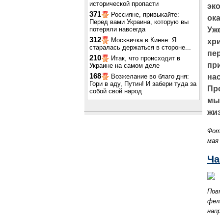
исторической пропасти
эк
371
Россияне, привыкайте:
ок
Перед вами Украина, которую вы
потеряли навсегда
Уж
312
Москвичка в Киеве: Я
хр
старалась держаться в стороне...
пе
210
Итак, что происходит в
пр
Украине на самом деле
168
Возжелание во благо дня:
нас
Гори в аду, Путин! И забери туда за
Пр
собой свой народ
мы
жи
Фот
мая
Ча
Пов
фел
нап