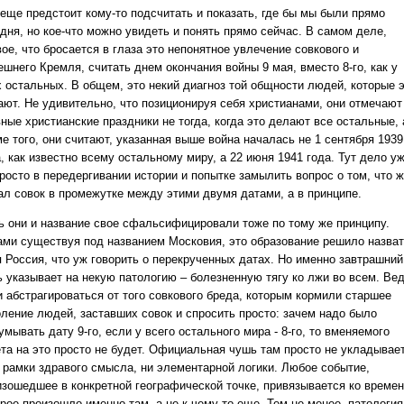
 еще предстоит кому-то подсчитать и показать, где бы мы были прямо
дня, но кое-что можно увидеть и понять прямо сейчас. В самом деле,
ое, что бросается в глаза это непонятное увлечение совкового и
шнего Кремля, считать днем окончания войны 9 мая, вместо 8-го, как у
х остальных. В общем, это некий диагноз той общности людей, которые 
ают. Не удивительно, что позиционируя себя христианами, они отмечают
ные христианские праздники не тогда, когда это делают все остальные, 
е того, они считают, указанная выше война началась не 1 сентября 1939
, как известно всему остальному миру, а 22 июня 1941 года. Тут дело у
росто в передергивании истории и попытке замылить вопрос о том, что 
ал совок в промежутке между этими двумя датами, а в принципе.
ь они и название свое сфальсифицировали тоже по тому же принципу.
ами существуя под названием Московия, это образование решило назва
я Россия, что уж говорить о перекрученных датах. Но именно завтрашний
ь указывает на некую патологию – болезненную тягу ко лжи во всем. Ве
и абстрагироваться от того совкового бреда, которым кормили старшее
оление людей, заставших совок и спросить просто: зачем надо было
мывать дату 9-го, если у всего остального мира - 8-го, то вменяемого
ета на это просто не будет. Официальная чушь там просто не укладывае
в рамки здравого смысла, ни элементарной логики. Любое событие,
изошедшее в конкретной географической точке, привязывается ко времен
рое произошло именно там, а не к чему-то еще. Тем не менее, патология