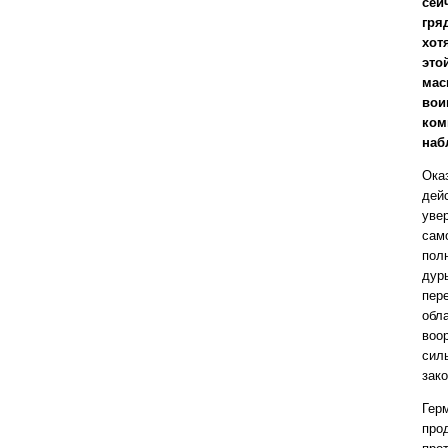
сей
гря
хот
это
мас
вои
ком
наб
Ока
дей
уве
сам
пол
дур
пер
обла
воо
сил
зак
Гер
про