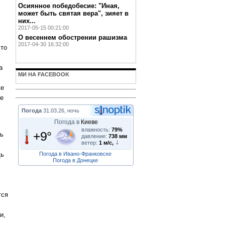
Осиянное победобесие: "Иная,
может быть святая вера", зияет в
них...
2017-05-15 00:21:00
О весеннем обострении рашизма
2017-04-30 16:32:00
это
а
МИ НА FACEBOOK
же
же
Погода
31.03.26, ночь
Погода в
Киеве
влажность:
79%
+9°
ть
давление:
738 мм
ветер:
1 м/с,
Погода в Ивано-Франковске
дь
Погода в Донецке
тся
и,