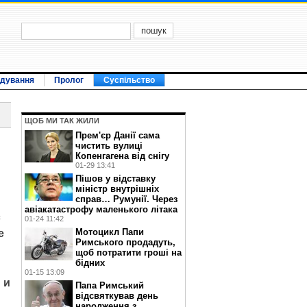
ідування
Пролог
Суспільство
ЩОБ МИ ТАК ЖИЛИ
Прем'єр Данії сама
чистить вулиці
Копенгагена від снігу
01-29 13:41
Пішов у відставку
міністр внутрішніх
справ… Румунії. Через
авіакатастрофу маленького літака
с
01-24 11:42
Мотоцикл Папи
е
Римського продадуть,
щоб потратити гроші на
бідних
01-15 13:09
 и
Папа Римський
відсвяткував день
народження з