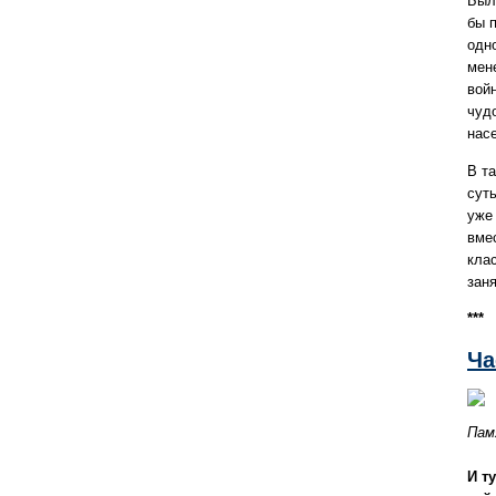
Был
бы 
одн
мен
вой
чуд
нас
В т
суть
уже
вме
кла
зан
***
Ча
Пам
И т