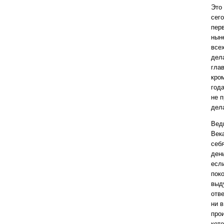
Это
сего
перв
ныне
все
дел
глав
кром
года
не п
дел
Вед
Век
себ
ден
есл
пок
выду
отв
ни 
про
кото