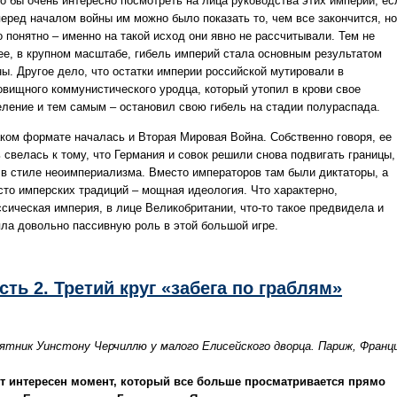
о бы очень интересно посмотреть на лица руководства этих империй, ес
перед началом войны им можно было показать то, чем все закончится, но
о понятно – именно на такой исход они явно не рассчитывали. Тем не
ее, в крупном масштабе, гибель империй стала основным результатом
ны. Другое дело, что остатки империи российской мутировали в
овищного коммунистического уродца, который утопил в крови свое
еление и тем самым – остановил свою гибель на стадии полураспада.
аком формате началась и Вторая Мировая Война. Собственно говоря, ее
 свелась к тому, что Германия и совок решили снова подвигать границы,
 в стиле неоимпериализма. Вместо императоров там были диктаторы, а
сто имперских традиций – мощная идеология. Что характерно,
ссическая империя, в лице Великобритании, что-то такое предвидела и
яла довольно пассивную роль в этой большой игре.
сть 2. Третий круг «забега по граблям»
ятник Уинстону Черчиллю у малого Елисейского дворца. Париж, Франц
ут интересен момент, который все больше просматривается прямо