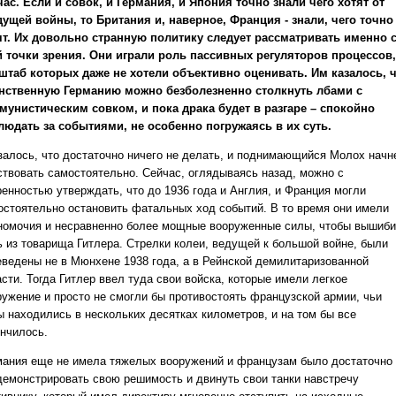
час. Если и совок, и Германия, и Япония точно знали чего хотят от
дущей войны, то Британия и, наверное, Франция - знали, чего точно
ят. Их довольно странную политику следует рассматривать именно 
й точки зрения. Они играли роль пассивных регуляторов процессов,
штаб которых даже не хотели объективно оценивать. Им казалось, 
нственную Германию можно безболезненно столкнуть лбами с
мунистическим совком, и пока драка будет в разгаре – спокойно
людать за событиями, не особенно погружаясь в их суть.
залось, что достаточно ничего не делать, и поднимающийся Молох начн
ствовать самостоятельно. Сейчас, оглядываясь назад, можно с
ренностью утверждать, что до 1936 года и Англия, и Франция могли
остоятельно остановить фатальных ход событий. В то время они имели
номочия и несравненно более мощные вооруженные силы, чтобы вышиби
ь из товарища Гитлера. Стрелки колеи, ведущей к большой войне, были
еведены не в Мюнхене 1938 года, а в Рейнской демилитаризованной
сти. Тогда Гитлер ввел туда свои войска, которые имели легкое
ружение и просто не смогли бы противостоять французской армии, чьи
ы находились в нескольких десятках километров, и на том бы все
ончилось.
мания еще не имела тяжелых вооружений и французам было достаточно
демонстрировать свою решимость и двинуть свои танки навстречу