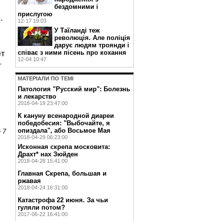
бездомними і
прислугою
.
12-17 19:03
У Таїланді теж
революція. Але поліція
дарує людям троянди і
співає з ними пісень про кохання
ет
12-04 10:47
т
МАТЕРIАЛИ ПО ТЕМI
Патология "Русский мир": Болезнь
и лекарство
2018-04-19 23:47:00
К кануну всенародной диареи
победобесия: "Выбочайте, я
опиздала", або Восьмое Мая
 7
2018-04-29 06:23:00
Исконная скрепа московита:
Драхт* нах Зюйден
2018-04-28 15:41:00
Главная Скрепа, большая и
ржавая
2018-04-24 16:31:00
Катастрофа 22 июня. За чьи
гуляли потом?
2017-06-22 16:41:00