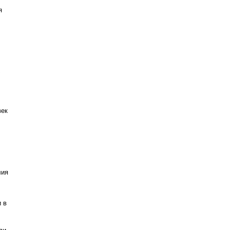
я
:
век
лия
 в