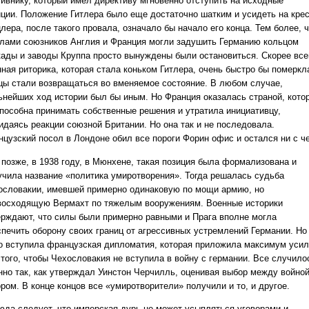
тивнику, который имел директиву мгновенно отступить на исходные
иции. Положение Гитлера было еще достаточно шатким и усидеть на кре
лера, после такого провала, означало бы начало его конца. Тем более, 
илами союзников Англия и Франция могли задушить Германию кольцом
кады и заводы Круппа просто вынуждены были остановиться. Скорее все
нная риторика, которая стала коньком Гитлера, очень быстро бы померкл
цы стали возвращаться во вменяемое состояние. В любом случае,
ьнейших ход истории был бы иным. Но Франция оказалась страной, кото
способна принимать собственные решения и утратила инициативцу,
идаясь реакции союзной Британии. Но она так и не последовала.
нцузский посол в Лондоне обил все пороги Форин офис и остался ни с ч
 позже, в 1938 году, в Мюнхене, такая позиция была формализована и
учила название «политика умиротворения». Тогда решалась судьба
ословакии, имевшей примерно одинаковую по мощи армию, но
восходящую Вермахт по тяжелым вооружениям. Военные историки
ерждают, что силы были примерно равными и Прага вполне могла
спечить оборону своих границ от агрессивных устремлений Германии. Но
о вступила французская дипломатия, которая приложила максимум уси
 того, чтобы Чехословакия не вступила в войну с германии. Все случило
нно так, как утверждал Уинстон Черчилль, оценивая выбор между войной
ром. В конце концов все «умиротворители» получили и то, и другое.
юда следует, что имперская дурь не может усыпляться уговорами и