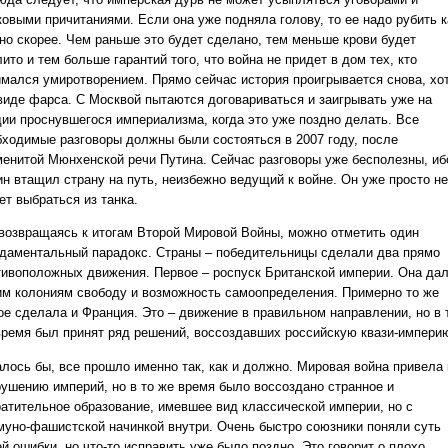
ковыми причитаниями. Если она уже подняла голову, то ее надо рубить к
но скорее. Чем раньше это будет сделано, тем меньше крови будет
ито и тем больше гарантий того, что война не придет в дом тех, кто
имался умиротворением. Прямо сейчас история проигрывается снова, хо
 виде фарса. С Москвой пытаются договариваться и заигрывать уже на
дии проснувшегося империализма, когда это уже поздно делать. Все
бходимые разговоры должны были состояться в 2007 году, после
менитой Мюнхенской речи Путина. Сейчас разговоры уже бесполезны, иб
ин втащил страну на путь, неизбежно ведущий к войне. Он уже просто не
ет выбраться из танка.
 возвращаясь к итогам Второй Мировой Войны, можно отметить один
даментальный парадокс. Страны – победительницы сделали два прямо
тивоположных движения. Первое – роспуск Британской империи. Она да
им колониям свободу и возможность самоопределения. Примерно то же
ое сделала и Франция. Это – движение в правильном направлении, но в 
время был принят ряд решений, воссоздавших российскую квази-импери
алось бы, все прошло именно так, как и должно. Мировая война привела 
рушению империй, но в то же время было воссоздано странное и
ратительное образование, имевшее вид классической империи, но с
муно-фашистской начинкой внутри. Очень быстро союзники поняли суть
й ошибки, но что-то исправить уже было поздно. Это говорит о плохо