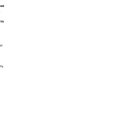
 не
с
что
ет
ть