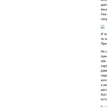
дае
бес
Уже
леп
И т
по 
Пре
Но с
при
обе
хар
рам
над
кол
и р
рас
быс
ист