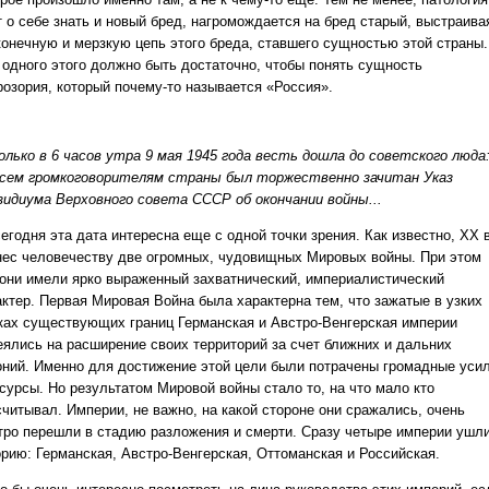
т о себе знать и новый бред, нагромождается на бред старый, выстраива
конечную и мерзкую цепь этого бреда, ставшего сущностью этой страны.
 одного этого должно быть достаточно, чтобы понять сущность
розория, который почему-то называется «Россия».
олько в 6 часов утра 9 мая 1945 года весть дошла до советского люда
всем громкоговорителям страны был торжественно зачитан Указ
зидиума Верховного совета СССР об окончании войны...
егодня эта дата интересна еще с одной точки зрения. Как известно, ХХ 
нес человечеству две огромных, чудовищных Мировых войны. При этом
 они имели ярко выраженный захватнический, империалистический
актер. Первая Мировая Война была характерна тем, что зажатые в узких
ках существующих границ Германская и Австро-Венгерская империи
еялись на расширение своих территорий за счет ближних и дальних
оний. Именно для достижение этой цели были потрачены громадные уси
есурсы. Но результатом Мировой войны стало то, на что мало кто
считывал. Империи, не важно, на какой стороне они сражались, очень
тро перешли в стадию разложения и смерти. Сразу четыре империи ушли
орию: Германская, Австро-Венгерская, Оттоманская и Российская.