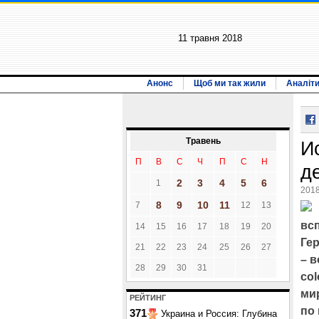
11 травня 2018
Анонс
Щоб ми так жили
Аналіт
Травень
И
П
В
С
Ч
П
С
Н
д
2
3
4
5
6
1
2018
8
9
10
11
7
12
13
вс
14
15
16
17
18
19
20
Ге
21
22
23
24
25
26
27
– в
28
29
30
31
col
мир
РЕЙТИНГ
по
371
Украина и Россия: Глубина