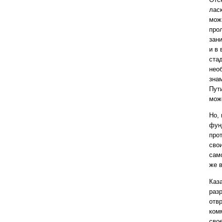
лас
мож
прол
зан
и в
ста
нео
зна
Пут
мож
Но,
фун
про
сво
сам
же 
Каз
раз
отв
ком
свое