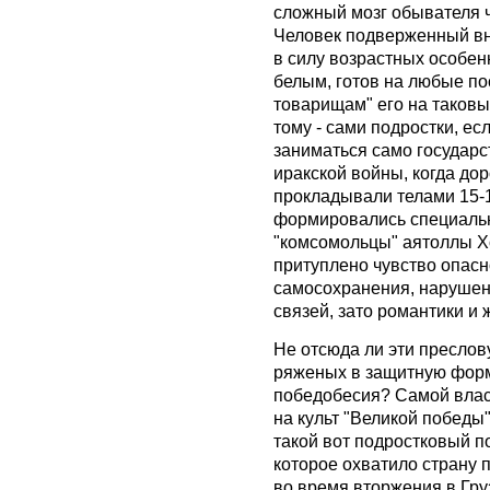
сложный мозг обывателя ч
Человек подверженный вн
в силу возрастных особен
белым, готов на любые по
товарищам" его на таков
тому - сами подростки, е
заниматься само государс
иракской войны, когда до
прокладывали телами 15-1
формировались специальн
"комсомольцы" аятоллы Х
притуплено чувство опасно
самосохранения, нарушен
связей, зато романтики и 
Не отсюда ли эти преслов
ряженых в защитную форм
победобесия? Самой власти
на культ "Великой победы"
такой вот подростковый п
которое охватило страну 
во время вторжения в Гру