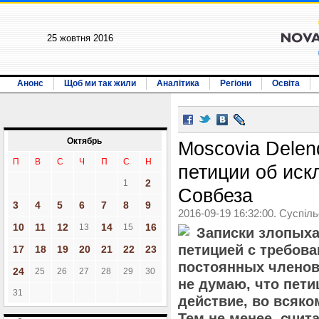
25 жовтня 2016
Анонс
Щоб ми так жили
Аналітика
Регіони
Освіта
Октябрь
Moscovia Delen
П
В
С
Ч
П
С
Н
петиции об иск
2
1
Совбеза
3
4
5
6
7
8
9
2016-09-19 16:32:00. Суспіл
10
11
12
14
16
13
15
Записки злопыха
петицией с требов
17
18
19
20
21
22
23
постоянных членов
24
25
26
27
28
29
30
не думаю, что пети
31
действие, во всяко
Тем не менее, счит