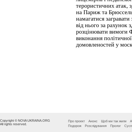
Copyright © NOVA UKRAINA.ORG
Про проект
Анонс
Щоб ми так жили
А
All rights reserved.
Подорож
Розслідування
Пролог
Сусп