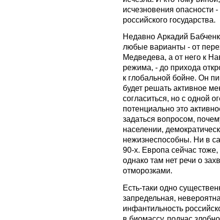
исчезновения опасности - 
российского государства.
Недавно Аркадий Бабченк
любые варианты - от пере
Медведева, а от него к Н
режима, - до прихода от
к глобальной бойне. Он пи
будет решать активное ме
согласиться, но с одной о
потенциально это активно
задаться вопросом, почему
населении, демократичес
нежизнеспособны. Ни в сам
90-х. Европа сейчас тоже,
однако там нет речи о зах
отморозками.
Есть-таки одно существен
запредельная, невероятна
инфантильность российско
в биомассу, подчас злобн