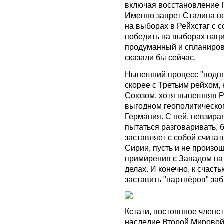
включая восстановление Г
Именно запрет Сталина н
на выборах в Рейхстаг с 
победить на выборах нац
продуманный и спланирова
сказали бы сейчас.
Нынешний процесс "подня
скорее с Третьим рейхом,
Союзом, хотя нынешняя Ро
выгодном геополитическо
Германия. С ней, невзира
пытаться разговаривать, бо
заставляет с собой считать
Сирии, пусть и не произо
примирения с Западом на 
делах. И конечно, к счасть
заставить "партнёров" заб
Кстати, постоянное членст
наследие Второй Мировой