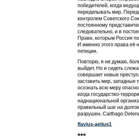
победителей, когда веду
переделывать мир. Переде
контролем Советского Со
постоянному представител
следовательно, и в посто
Праве, которым Россия пол
И именно этого права её 
петиции.
Повторю, я не думаю, более
выйдет. Но и сидеть сложа
совершает новые преступ
заставить мир, западные 
осознать всю меру опаснос
когда государство-террор
наднациональной организ
правильный шаг на долгом
разрушен. Carthago Delen
flavius-aetius1
***