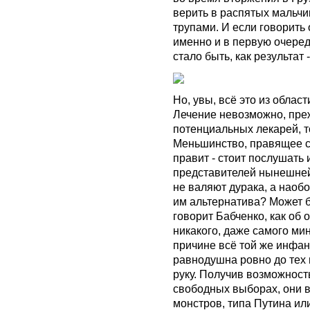
верить в распятых мальчи
трупами. И если говорить 
именно и в первую очеред
стало быть, как результат 
Но, увы, всё это из облас
Лечение невозможно, преж
потенциальных лекарей, т
Меньшинство, правящее се
правит - стоит послушать 
представителей нынешней 
не валяют дурака, а наоб
им альтернатива? Может б
говорит Бабченко, как об 
никакого, даже самого ми
причине всё той же инфан
равнодушна ровно до тех 
руку. Получив возможност
свободных выборах, они в
монстров, типа Путина или