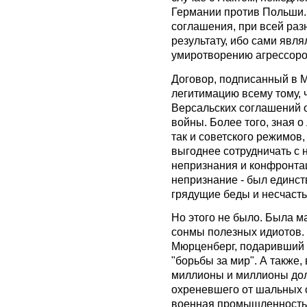
Германии против Польши. Н
соглашения, при всей раз
результату, ибо сами явля
умиротворению агрессоро
Договор, подписанный в М
легитимацию всему тому, 
Версальских соглашений 
войны. Более того, зная о
так и советского режимов,
выгоднее сотрудничать с 
непризнания и конфронтац
непризнание - был единст
грядущие беды и несчасть
Но этого не было. Была м
сонмы полезных идиотов.
Мюрценберг, подаривший 
"борьбы за мир". А также
миллионы и миллионы дол
охреневшего от шальных с
военная промышленность 