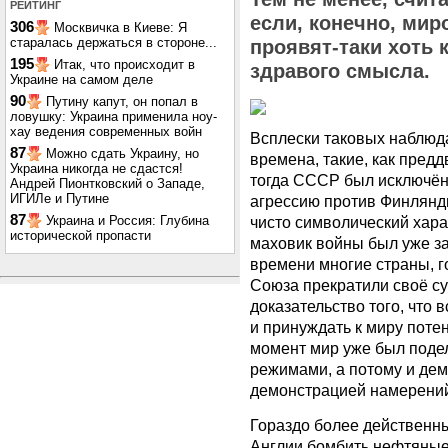
РЕЙТИНГ
если, конечно, ми
306
Москвичка в Киеве: Я
старалась держаться в стороне...
проявят-таки хоть 
195
Итак, что происходит в
здравого смысла.
Украине на самом деле
90
Путину капут, он попал в
ловушку: Украина применила ноу-
хау ведения современных войн
Всплески таковых наблюд
87
Можно сдать Украину, но
времена, такие, как пред
Украина никогда не сдастся!
тогда СССР был исключён
Андрей Пионтковский о Западе,
ИГИЛе и Путине
агрессию против Финлянди
87
Украина и Россия: Глубина
чисто символический харак
исторической пропасти
маховик войны был уже з
времени многие страны, г
Союза прекратили своё с
доказательство того, что 
и принуждать к миру поте
момент мир уже был поде
режимами, а потому и де
демонстрацией намерений
Гораздо более действенн
Англии бомбить нефтяные