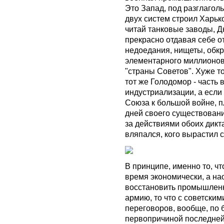
Это Запад, под разглаго
двух систем строил Харьк
читай танковые заводы, Д
прекрасно отдавая себе отч
недоедания, нищеты, обк
элементарного миллионов
"страны Советов". Хуже то
тот же Голодомор - часть 
индустриализации, а если
Союза к большой войне, 
дней своего существования
за действиями обоих дикт
вляпался, кого вырастил с
В принципе, именно то, ч
время экономически, а на
восстановить промышленн
армию, то что с советски
переговоров, вообще, по 
первопричиной последней