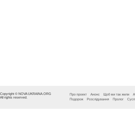
Copyright © NOVA UKRAINA.ORG
Про проект
Анонс
Щоб ми так жили
А
All rights reserved.
Подорож
Розслідування
Пролог
Сусп