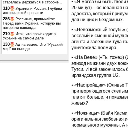
•
«Я могла бы быть твоей 
старалась держаться в стороне...
20 минут) – основанная н
310
Украина и Россия: Глубина
исторической пропасти
адвоката, который придум
286
Россияне, привыкайте:
для нищих и бездомных.
Перед вами Украина, которую вы
потеряли навсегда
•
«Невозможный голубь» (Л
210
Итак, что происходит в
веселый и смешной мульт
Украине на самом деле
агента и залезшем туда го
130
Ад на земле: Это "Русский
уничтожила полмира.
мир" на выезде
•
«На Веве» («Ты тоже») (
эпизод из жизни двух вою
Тутси. И всё закончилось 
ирландская группа U2.
•
«Настройщик» (Оливье Тр
притворяющегося слепым 
платят больше, и показыв
живых?
•
«Ножницы» (Байя Касми /
оригинальная любовная и
нормального мужчины. А 