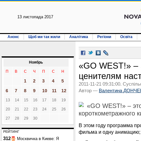
13 листопада 2017
Анонс
Щоб ми так жили
Аналітика
Регіони
Освіта
Ноябрь
«GO WEST!» – 
П
В
С
Ч
П
С
Н
ценителям нас
1
2
3
4
5
2011-11-21 09:31:00. Суспіль
6
7
8
9
10
11
12
Автор —
Валентина ДОНЧ
13
14
15
16
17
18
19
«GO WEST!» – это
20
21
22
23
24
25
26
короткометражного к
27
28
29
30
В этом году программа пр
фильма и одну анимацию; 
РЕЙТИНГ
312
Москвичка в Киеве: Я