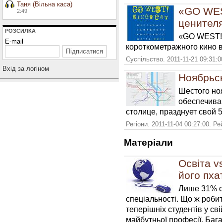
Таня (Вільна каса)
«GO WES
2:49
ценител
РОЗСИЛКА
«GO WEST!»
E-mail
короткометражного кино в
Суспільство. 2011-11-21 09:31:
Вхiд за логiном
Ноябрьск
Шестого но
обеспечива
столице, празднует свой 
Регіони. 2011-11-04 00:27:00. Р
Матерiали
Освіта v
його пха
Лише 31% ст
спеціальності. Що ж роби
теперішніх студентів у св
майбутньої професії. Бага