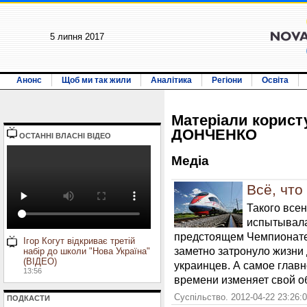
5 липня 2017
Анонс
Щоб ми так жили
Аналітика
Регіони
Освіта
Матерiали корист
ДОНЧЕНКО
ОСТАННI ВЛАСНI ВIДЕО
Медiа
Всё, что
Такого все
испытывала
предстоящем Чемпионате.
Ігор Когут відкриває третій
заметно затронуло жизни
набір до школи "Нова Україна"
(ВІДЕО)
украинцев. А самое главн
13:56
времени изменяет свой о
Суспільство. 2012-04-22 23:26:
ПОДКАСТИ