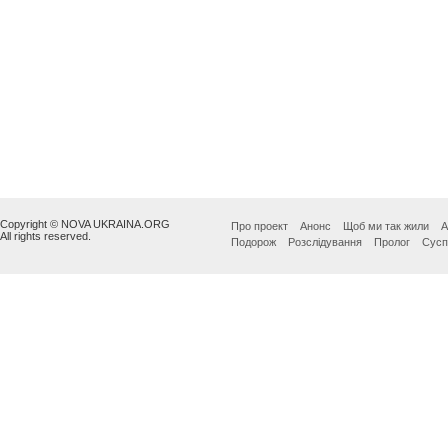
Copyright © NOVA UKRAINA.ORG
Про проект
Анонс
Щоб ми так жили
А
All rights reserved.
Подорож
Розслідування
Пролог
Сусп