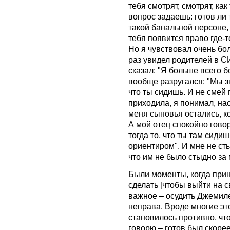
тебя смотрят, смотрят, ка
вопрос задаешь: готов ли 
такой банальной персоне, к
тебя появится право где-
Но я чувствовал очень бо
раз увидел родителей в С
сказал: "Я больше всего б
вообще разругался: "Мы зн
что ты сидишь. И не смей
приходила, я понимал, нас
меня сыновья остались, к
А мой отец спокойно говор
тогда то, что ты там сиди
ориентиром". И мне не сты
что им не было стыдно за 
Были моменты, когда прино
сделать [чтобы выйти на с
важное – осудить Джемиле
неправа. Вроде многие эт
становилось противно, что
говорю – готов был скорее