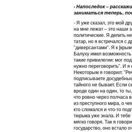
- Напоследок – расскаж
заниматься теперь, по
- Я уже сказал, это мой др
на мне лежат – это наши 
политические. Я делить н
татар, но я встречался с
"диверсантами". Я к [кры
Балуху имел возможность 
такие привилегии: мог под
нужно переговорить". И я
Некоторым я говорил: "Ре
подписываете досудебные
тайного не бывает. Если 
вроде один на один, то ты
что ровно через полчаса вс
из преступного мира, о че
кто сломался и что-то под
тюрьма уже знала. И тебе 
мягко говоря. Так я говор
государство, оно встало о