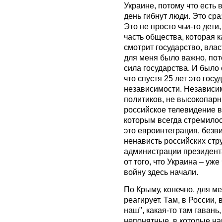
Украине, потому что есть 
день гибнут люди. Это ср
Это не просто чьи-то дети,
часть общества, которая к
смотрит государство, влас
для меня было важно, пото
сила государства. И было
что спустя 25 лет это гос
независимости. Независим
политиков, не высокопарн
российское телевидение в
которым всегда стремило
это евроинтеграция, безв
ненависть российских стр
администрации президента 
от того, что Украина – уж
войну здесь начали.
По Крыму, конечно, для ме
реагирует. Там, в России,
наш", какая-то там гавань
непонятные, в которые нар