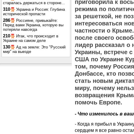
приговорила к вось
старалась держаться в стороне...
режима по политич
310
Украина и Россия: Глубина
исторической пропасти
за решеткой, не по
286
Россияне, привыкайте:
интересоваться нов
Перед вами Украина, которую вы
потеряли навсегда
частности о Крыме
210
Итак, что происходит в
после своего осво
Украине на самом деле
лидер рассказал о
130
Ад на земле: Это "Русский
Украины, встрече с
мир" на выезде
США по Украине Кур
том, почему Россия
Донбассе, кто поз
стать новым дикта
миру, почему нель
возвращения Крыма
помочь Европе.
- Что изменилось в ва
- Когда я прибыл в Украину
сердцем я все равно остал