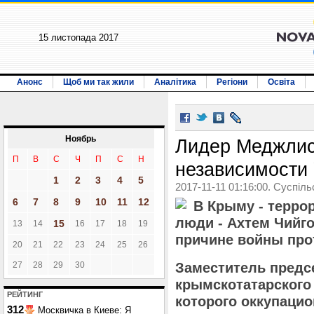
15 листопада 2017
Анонс
Щоб ми так жили
Аналітика
Регіони
Освіта
Ноябрь
Лидер Меджлис
П
В
С
Ч
П
С
Н
независимости
1
2
3
4
5
2017-11-11 01:16:00. Суспіль
6
7
8
9
10
11
12
В Крыму - терро
люди - Ахтем Чийго
15
13
14
16
17
18
19
причине войны про
20
21
22
23
24
25
26
27
28
29
30
Заместитель предс
крымскотатарского 
РЕЙТИНГ
которого оккупацио
312
Москвичка в Киеве: Я