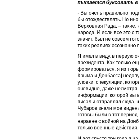
пытается буксовать в
- Вы очень правильно подм
бы отождествлять. Но ино
Верховная Рада, – такие, к
народа. И если все это с т
значит, был не совсем гот
таких реалиях осознанно 
Я имел в виду, в первую 
президента. Как только е
формироваться, я из тюрь
Крыма и Донбасса] недопу
уловки, спекуляции, кото
очевидно, даже несмотря н
информации, которой вы в
писал и отправлял сюда,
Чубаров знали мое видени
готовы были в тот период
наравне с войной на Донб
только военные действия, 
И вот спустя три года я н