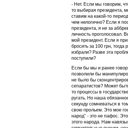
- Нет. Если мы говорим, ч
то выбирая президента, м
ставим на какой-то перио
чем нелогично? Если я по
президента, я не за аббре
личность проголосовал. Во
мой президент. Если я пр
бросить за 100 грн, тогда
избрали? Разве эта пробле
поступили?
Если бы мы и ранее говори
позволили бы манипулиров
не было бы сконцентриро
сепаратистов? Может быть
то процессы в государств
ругать. Но наша обязаннос
секунду сомневаться в том
свою прольем. Это мое го
народ" - это не пафос. Эт
этого народа. Нам навязы
сомнительные оценки, цен