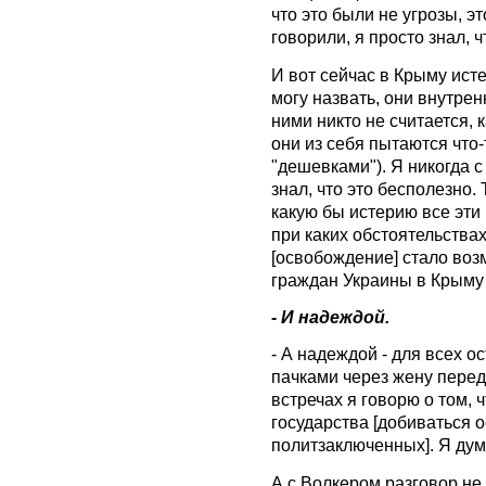
что это были не угрозы, э
говорили, я просто знал, чт
И вот сейчас в Крыму исте
могу назвать, они внутре
ними никто не считается, к
они из себя пытаются что-
"дешевками"). Я никогда с
знал, что это бесполезно. 
какую бы истерию все эти 
при каких обстоятельствах
[освобождение] стало воз
граждан Украины в Крыму 
- И надеждой.
- А надеждой - для всех 
пачками через жену перед
встречах я говорю о том, 
государства [добиваться 
политзаключенных]. Я дум
А с Волкером разговор не