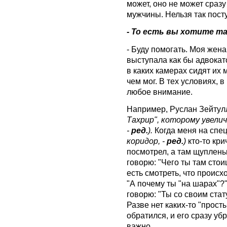
может, оно не может сразу
мужчины. Нельзя так посту
- То есть вы хотите т
- Буду помогать. Моя жена
выступала как бы адвокат
в каких камерах сидят их 
чем мог. В тех условиях, 
любое внимание.
Например, Руслан Зейту
Тахрир", которому увелич
-
ред.
).
Когда меня на спец
коридор, -
ред.
)
кто-то кри
посмотрел, а там щупленьк
говорю: "Чего ты там стои
есть смотреть, что происх
"А почему ты "на шарах"?"
говорю: "Ты со своим ста
Разве нет каких-то "прост
обратился, и его сразу уб
важно.