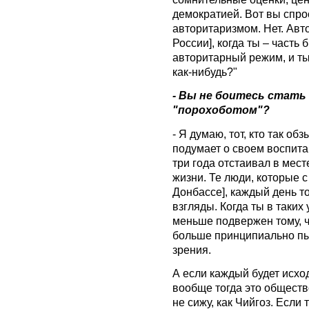
демократией. Вот вы спро
авторитаризмом. Нет. Авто
России], когда ты – часть
авторитарный режим, и ты
как-нибудь?"
- Вы не боитесь стать 
"порохоботом"?
- Я думаю, тот, кто так об
подумает о своем воспита
три года отстаивал в мест
жизни. Те люди, которые с
Донбассе], каждый день т
взгляды. Когда ты в таких
меньше подвержен тому, ч
больше принципиально пы
зрения.
А если каждый будет исхо
вообще тогда это обществ
не сижу, как Чийгоз. Если