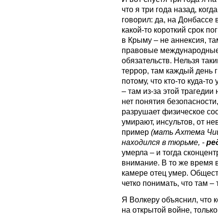
что я три года назад, ког
говорил: да, на Донбассе 
какой-то короткий срок п
в Крыму – не аннексия, та
правовые международные 
обязательств. Нельзя так
террор, там каждый день 
потому, что кто-то куда-то
– там из-за этой трагедии
нет понятия безопасности
разрушает физическое сос
умирают, инсультов, от н
пример
(мать Ахтема Чий
находился в тюрьме, -
ре
умерла – и тогда сконцен
внимание. В то же время 
камере отец умер. Общест
четко понимать, что там – 
Я Волкеру объяснил, что 
на открытой войне, только