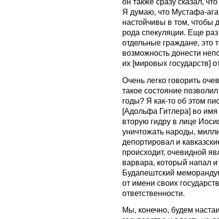
он также сразу сказал, что
Я думаю, что Мустафа-ага
настойчивы в том, чтобы 
рода спекуляции. Еще раз
отдельные граждане, это 
возможность донести непо
их [мировых государств] о
Очень легко говорить очев
такое состояние позволил
годы? Я как-то об этом пи
[Адольфа Гитлера] во имя
вторую гидру в лице Иоси
уничтожать народы, милли
депортировал и кавказские
происходит, очевидной явл
варвара, который напал и 
Будапештский меморандум,
от имени своих государст
ответственности.
Мы, конечно, будем настаи