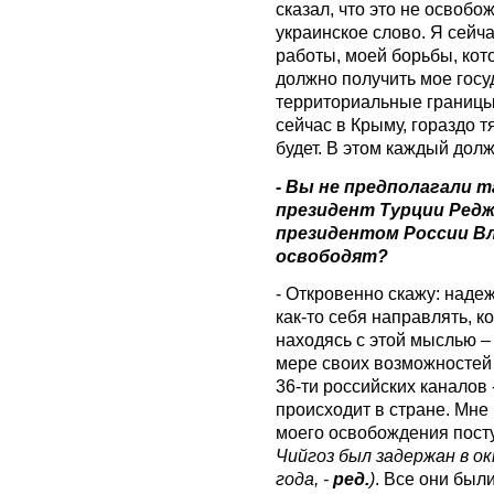
сказал, что это не освобо
украинское слово. Я сейча
работы, моей борьбы, кот
должно получить мое госу
территориальные границы
сейчас в Крыму, гораздо т
будет. В этом каждый долж
- Вы не предполагали 
президент Турции Редж
президентом России В
освободят?
- Откровенно скажу: наде
как-то себя направлять, к
находясь с этой мыслью –
мере своих возможностей 
36-ти российских каналов 
происходит в стране. Мне
моего освобождения пост
Чийгоз был задержан в о
года, -
ред.
)
. Все они был