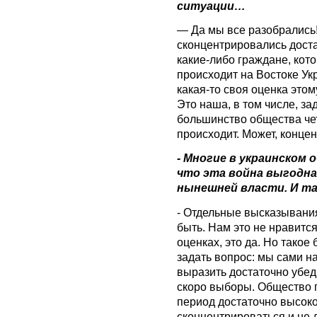
ситуации…
— Да мы все разобрались!
сконцентрировались доста
какие-либо граждане, кото
происходит на Востоке Укр
какая-то своя оценка этом
Это наша, в том числе, за
большинство общества чет
происходит. Может, концен
- Многие в украинском
что эта война выгодна 
нынешней власти. И та
- Отдельные высказывания
быть. Нам это не нравится
оценках, это да. Но такое
задать вопрос: мы сами н
выразить достаточно убед
скоро выборы. Общество го
период достаточно высоко
сконцентрироваться и не 