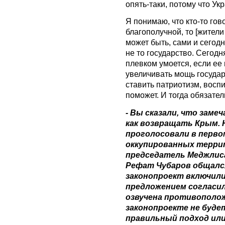
опять-таки, потому что Ук
Я понимаю, что кто-то гов
благополучной, то [жители
может быть, сами и сегодн
не то государство. Сегодн
плевком умоется, если ее 
увеличивать мощь государ
ставить патриотизм, восп
поможет. И тогда обязате
- Вы сказали, что заме
как возвращать Крым. Н
проголосовали в перво
оккупированных террит
председатель Меджлис
Рефат Чубаров общалс
законопроект включили
предложением согласил
озвучена противополож
законопроекте не будет
правильный подход или