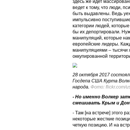
здесь же идет массирован
ведет к тому, что люди, п
быть выдавлены. Ведь уех
импульсивно поступившие
категории людей, которые
бы их депортировали. Нуж
манипуляций, которые нам
европейские лидеры. Кажд
манипуляциями – тысячи же
оккупированной территор
28 октября 2017 состоя
Госдепа США Курта Волк
народа.
Фото: flickr.com/
- Но именно Волкер зат
смешивать Крым и Дон
- Там [на встрече] этого 
некоторые жесткие позици
четкую позицию. И на вст