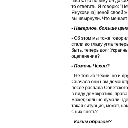
часть. Но почему он до си
то ответить. Я говорю: "Н
Януковича] ценой своей жи
вышвырнули. Что мешает э
- Наверное, больше цен
- Об этом мы тоже говори
стали во главу угла тепер
быть, теперь долг Украины
оцепенение?
- Помочь Чехии?
- Не только Чехии, но и д
Сначала они нам демонстр
после распада Советского
в виду демократию, права 
может, больше думали, где
такая ситуация, может, н
с них снять?
- Каким образом?