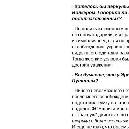
- Хотелось бы вернуть
Волкером. Говорили ли
политзаключенных?
- По политзаключенным п
его поблагодарили, и я ср
и символичным, если он п
освобождению [украинског
видел всего один-два раза
Тогда жесткие условия были
достоин уважения.
- Вы думаете, что у Э
Путиным?
- Ничего невозможного нет
после моего освобождения
подготовил сумку на этап в
надолго. ФСБшники мне го
в "красную" двигаться по 
тюрьма с более жестким
И еще не факт, что восемь