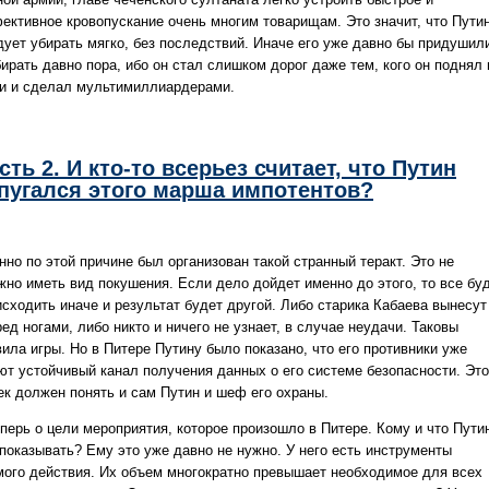
ективное кровопускание очень многим товарищам. Это значит, что Пути
дует убирать мягко, без последствий. Иначе его уже давно бы придушил
ирать давно пора, ибо он стал слишком дорог даже тем, кого он поднял 
зи и сделал мультимиллиардерами.
сть 2. И кто-то всерьез считает, что Путин
пугался этого марша импотентов?
но по этой причине был организован такой странный теракт. Это не
жно иметь вид покушения. Если дело дойдет именно до этого, то все бу
исходить иначе и результат будет другой. Либо старика Кабаева вынесут
ед ногами, либо никто и ничего не узнает, в случае неудачи. Таковы
ила игры. Но в Питере Путину было показано, что его противники уже
ют устойчивый канал получения данных о его системе безопасности. Это
ек должен понять и сам Путин и шеф его охраны.
еперь о цели мероприятия, которое произошло в Питере. Кому и что Пути
 показывать? Ему это уже давно не нужно. У него есть инструменты
мого действия. Их объем многократно превышает необходимое для всех