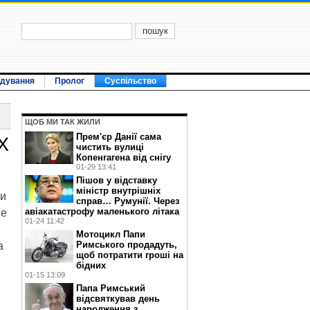
ідування
Пролог
Суспільство
ЩОБ МИ ТАК ЖИЛИ
Прем'єр Данії сама
Х
чистить вулиці
Копенгагена від снігу
01-29 13:41
Пішов у відставку
міністр внутрішніх
ии
справ… Румунії. Через
авіакатастрофу маленького літака
не
01-24 11:42
Мотоцикл Папи
Римського продадуть,
а
щоб потратити гроші на
бідних
01-15 13:09
Папа Римський
відсвяткував день
народження з