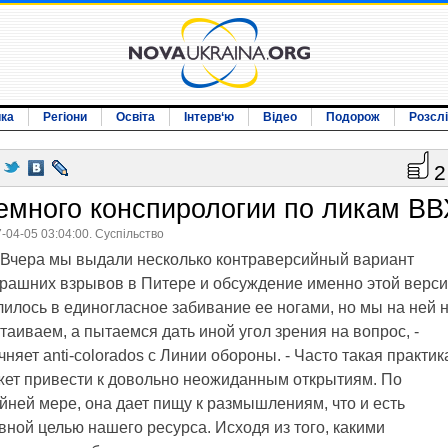
ика
Регіони
Освіта
Інтерв‘ю
Відео
Подорож
Розсл
2
емного конспирологии по ликам ВВ
-04-05 03:04:00. Суспільство
Вчера мы выдали несколько контраверсийный вариант
рашних взрывов в Питере и обсуждение именно этой верс
илось в единогласное забивание ее ногами, но мы на ней 
таиваем, а пытаемся дать иной угол зрения на вопрос, -
чняет anti-colorados с Линии обороны. - Часто такая практик
ет привести к довольно неожиданным открытиям. По
йней мере, она дает пищу к размышлениям, что и есть
вной целью нашего ресурса. Исходя из того, какими