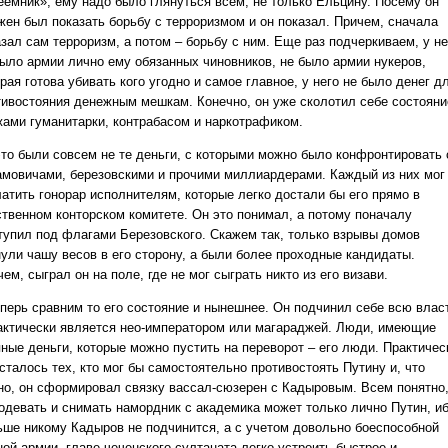
еемник», ему надо было глянуться всем, не только Ельцину. Посему он
жен был показать борьбу с терроризмом и он показал. Причем, сначала
зал сам терроризм, а потом – борьбу с ним. Еще раз подчеркиваем, у не
было армии лично ему обязанных чиновников, не было армии нукеров,
рая готова убивать кого угодно и самое главное, у него не было денег д
тивостояния денежным мешкам. Конечно, он уже сколотил себе состояни
жами гуманитарки, контрабасом и наркотрафиком.
это были совсем не те деньги, с которыми можно было конфронтировать 
амовичами, березовскими и прочими миллиардерами. Каждый из них мог
латить гонорар исполнителям, которые легко достали бы его прямо в
ственном конторском комитете. Он это понимал, а потому поначалу
тупил под флагами Березовского. Скажем так, только взрывы домов
нули чашу весов в его сторону, а были более проходные кандидаты.
ем, сыграл он на поле, где не мог сыграть никто из его визави.
еперь сравним то его состояние и нынешнее. Он подчинил себе всю влас
актически является нео-императором или магараджей. Люди, имеющие
пные деньги, которые можно пустить на переворот – его люди. Практичес
сталось тех, кто мог бы самостоятельно противостоять Путину и, что
но, он сформировал связку вассал-сюзерен с Кадыровым. Всем понятно
 одевать и снимать намордник с академика может только лично Путин, и
ьше никому Кадыров не подчинится, а с учетом довольно боеспособной
ной армии, главе чеченского султаната легко устроить быстрое и