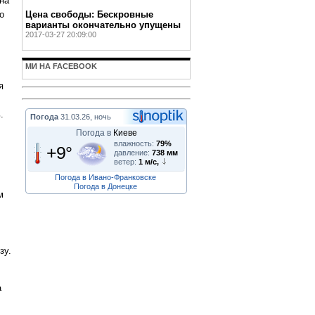
на
о
Цена свободы: Бескровные
варианты окончательно упущены
2017-03-27 20:09:00
МИ НА FACEBOOK
я
.
Погода
31.03.26, ночь
Погода в
Киеве
влажность:
79%
+9°
давление:
738 мм
ветер:
1 м/с,
Погода в Ивано-Франковске
Погода в Донецке
м
зу.
а