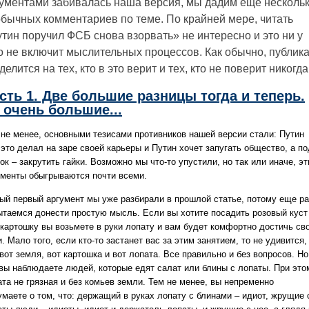
ументами забивалась наша версия, мы дадим еще несколь
бычных комментариев по теме. По крайней мере, читать
тин поручил ФСБ снова взорвать» не интересно и это ни у
о не включит мыслительных процессов. Как обычно, публик
делится на тех, кто в это верит и тех, кто не поверит никогда
сть 1. Две большие разницы тогда и теперь.
 очень большие...
 не менее, основными тезисами противников нашей версии стали: Путин
это делал на заре своей карьеры и Путин хочет запугать общество, а по
к – закрутить гайки. Возможно мы что-то упустили, но так или иначе, эт
ументы обыгрываются почти всеми.
ый первый аргумент мы уже разбирали в прошлой статье, потому еще ра
ытаемся донести простую мысль. Если вы хотите посадить розовый куст
 картошку вы возьмете в руки лопату и вам будет комфортно достичь св
. Мало того, если кто-то застанет вас за этим занятием, то не удивится,
вот земля, вот картошка и вот лопата. Все правильно и без вопросов. Но
 вы наблюдаете людей, которые едят салат или блины с лопаты. При это
ата не грязная и без комьев земли. Тем не менее, вы непременно
умаете о том, что: держащий в руках лопату с блинами – идиот, жрущие 