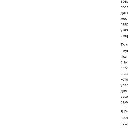
воз
пос
дик
жес
патр
уже
сме
То 
сму
Пол
с а
себ
в с
кот
упер
дем
вых
само
В Р
про
чуш