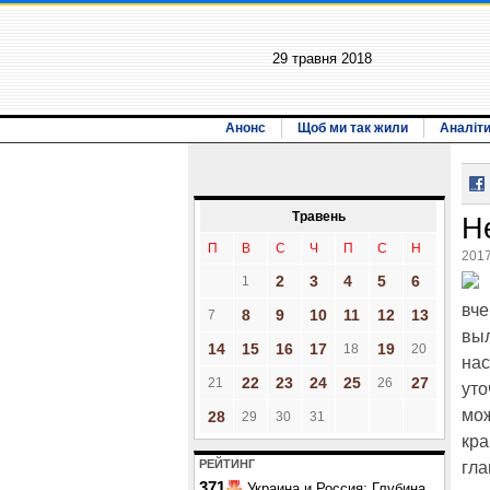
29 травня 2018
Анонс
Щоб ми так жили
Аналіт
Травень
Н
П
В
С
Ч
П
С
Н
2017
2
3
4
5
6
1
вче
8
9
10
11
12
13
7
выл
14
15
16
17
19
18
20
нас
22
23
24
25
27
21
26
уто
мож
28
29
30
31
кра
РЕЙТИНГ
гла
371
Украина и Россия: Глубина