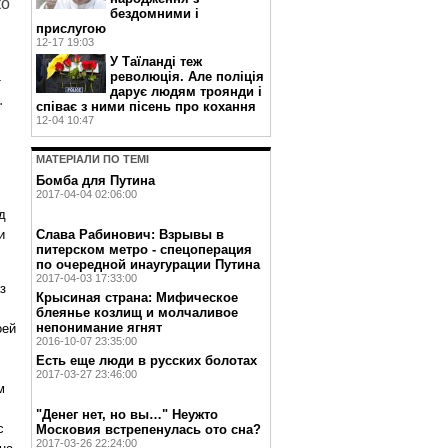
ко
бездомними і
прислугою
12-17 19:03
У Таїланді теж
а
революція. Але поліція
дарує людям троянди і
.
співає з ними пісень про кохання
12-04 10:47
МАТЕРIАЛИ ПО ТЕМI
Бомба для Путина
2017-04-04 02:06:00
д
Слава Рабинович: Взрывы в
и
питерском метро - спецоперация
по очередной инаугурации Путина
2017-04-03 17:33:00
з
Крысиная страна: Мифическое
блеянье козлищ и молчаливое
непонимание ягнят
оей
2016-10-07 23:35:00
Есть еще люди в русских болотах
2017-03-27 23:46:00
м
"Денег нет, но вы…" Неужто
с
Московия встрепенулась ото сна?
2017-03-26 22:24:00