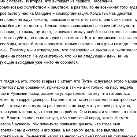
му смотреть. И второе, что вытекает из первого. Население
рализовано холуйством и рабством, а раз так, то не возникнет того чуда
орое было у нас на Майдане – самоорганизация. Когда тысячи, десятки
ч людей не ждут команд, приказов или чего-то такого, они сами знают, г
жны быть и что делать. Только люди заряженные на конечный результат
знавшие, что назад пути нет, включают между собой горизонтальные свя
ое можно убить, но сломить уже невозможно. В этот же момент возникае
 свободы, который можно ощутить только находясь внутри и никогда – со
роны. Поэтому мы и утверждаем, что позапрошлые выходные были жалк
одией на протест. Не удивительно, что ни на следующий день, ни на
дующие выходные уже никто не собрался.
т глядя на это, кто-то всерьез считает, что Путин испугался этого марша
отентов? Для сравнения, примерно в эти же дни только на пару недель
ьше в Румынии народ вышел на улицы только потому, что готовилась
истия для коррупционеров. Вышли сотни тысяч решительно настроенных
й, которые и не думали расходиться потому, что уже вечер, грустно,
тся кушать и спать, что завтра на работу. Они вышли и уперлись в низк
рте. Власть пошла на попятную, ибо знает свой народ, который смел
татора Чаушеску. Мы почему-то привыкли думать, что тогда был
стрелян сам диктатор и его жена, а на самом деле, все выглядело
колько иначе. Румынский народ за несколько дней произвел физическую