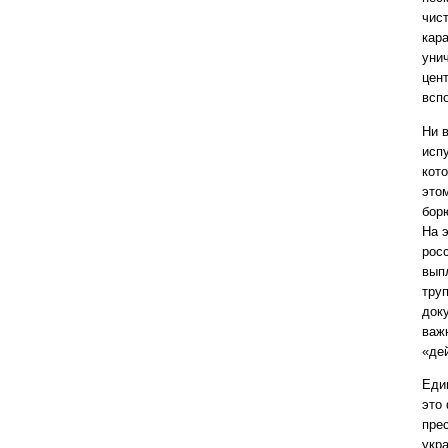
чис
кар
уни
цен
всп
Ни 
исп
кот
это
борю
На 
росс
вып
труп
док
важн
«де
Еди
это
пре
укр