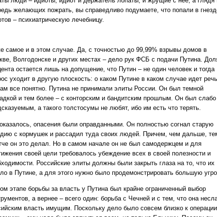
аты люди – идиоты, идиот и держатель лопаты, и жрущие с нее, а глядя 
редь желающих пожрать, вы справедливо подумаете, что попали в гнезд
отов – психиатрическую лечебницу.
же самое и в этом случае. Да, с точностью до 99,99% взрывы домов в
кве, Волгодонске и других местах – дело рук ФСБ с подачи Путина. Дол
цента остается лишь на допущение, что Путин – не один человек и тогда
ос уходит в другую плоскость: о каком Путине в каком случае идет речь
там все понятно. Путина не принимали элиты России. Он был темной
адкой и тем более – с конторским и бандитским прошлым. Он был слабо
сказуемым, а такого толстосумы не любят, ибо им есть что терять.
 оказалось, опасения были оправданными. Он полностью согнал старую
рдию с кормушек и рассадил туда своих людей. Причем, чем дальше, те
тче он это делал. Но в самом начале он не был самодержцем и для
тижения своей цели требовалось убеждение всех в своей полезности и
бходимости. Российские элиты должны были закрыть глаза на то, что их
ало в Путине, а для этого нужно было продемонстрировать большую угро
том этапе борьбы за власть у Путина был крайне ограниченный выбор
рументов, а вернее – всего один: борьба с Чечней и с тем, что она несл
сийским власть имущим. Поскольку дело было совсем близко к операции