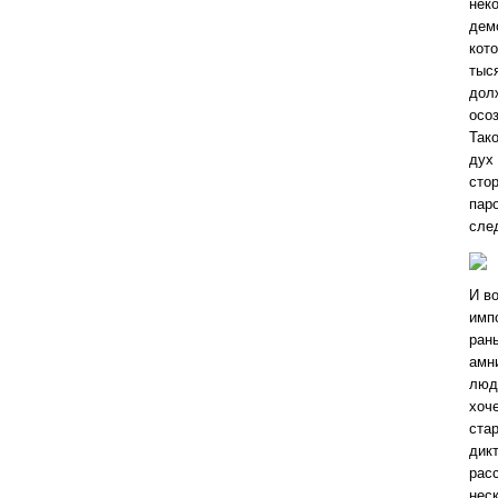
неко
демо
кот
тыся
дол
осо
Так
дух
сто
пар
сле
И во
имп
ран
амн
люде
хоче
ста
дик
рас
нес