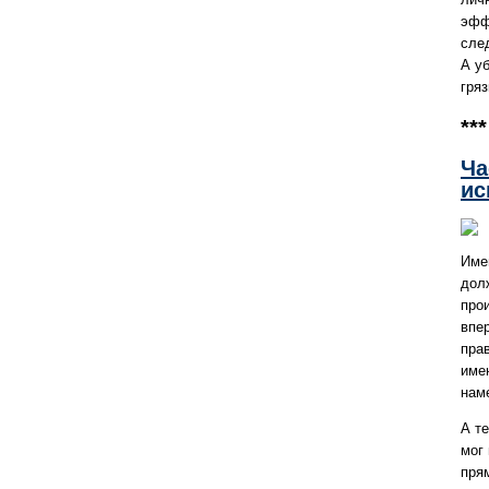
эфф
сле
А уб
гря
***
Ча
ис
Имен
дол
про
впер
прав
име
нам
А т
мог
пря