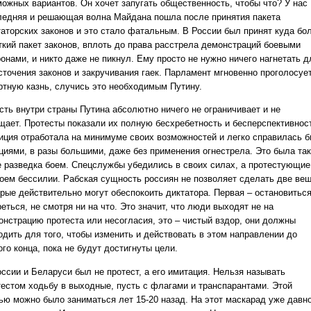
можных вариантов. Он хочет запугать общественность, чтобы что? У нас
ледняя и решающая волна Майдана пошла после принятия пакета
таторских законов и это стало фатальным. В России был принят куда бо
ткий пакет законов, вплоть до права расстрела демонстраций боевыми
онами, и никто даже не пикнул. Ему просто не нужно ничего нагнетать д
сточения законов и закручивания гаек. Парламент мгновенно проголосуе
ртную казнь, случись это необходимым Путину.
есть внутри страны Путина абсолютно ничего не ограничивает и не
щает. Протесты показали их полную бесхребетность и бесперспективнос
иция отработала на минимуме своих возможностей и легко справилась 
кциями, в разы большими, даже без применения огнестрела. Это была та
е разведка боем. Спецслужбы убедились в своих силах, а протестующие
воем бессилии. Рабская сущность россиян не позволяет сделать две вещ
орые действительно могут обеспокоить диктатора. Первая – остановиться
еться, не смотря ни на что. Это значит, что люди выходят не на
онстрацию протеста или несогласия, это – чистый вздор, они должны
одить для того, чтобы изменить и действовать в этом направлении до
го конца, пока не будут достигнуты цели.
оссии и Беларуси был не протест, а его имитация. Нельзя называть
тестом ходьбу в выходные, пусть с флагами и транспарантами. Этой
ью можно было заниматься лет 15-20 назад. На этот маскарад уже давн