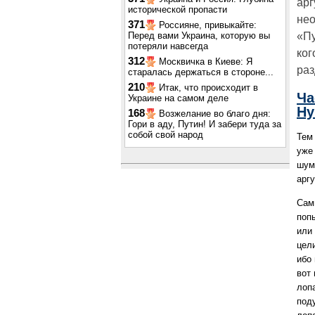
арг
исторической пропасти
нео
371
Россияне, привыкайте:
Перед вами Украина, которую вы
«Пу
потеряли навсегда
ког
312
Москвичка в Киеве: Я
раз
старалась держаться в стороне...
210
Итак, что происходит в
Ча
Украине на самом деле
Ну
168
Возжелание во благо дня:
Гори в аду, Путин! И забери туда за
собой свой народ
Тем
уже 
шумо
арг
Сам
поп
или
цели
ибо 
вот
лоп
под