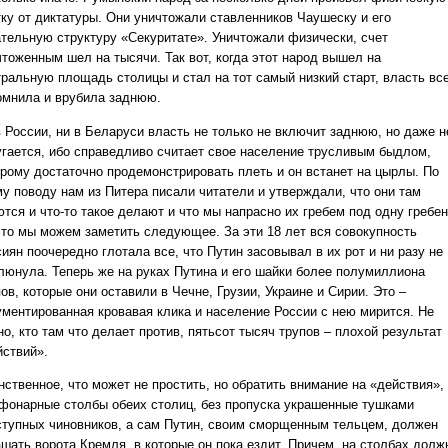
тку от диктатуры. Они уничтожали ставленников Чаушеску и его
ательную структуру «Секуритате». Уничтожали физически, счет
чтоженным шел на тысячи. Так вот, когда этот народ вышел на
тральную площадь столицы и стал на тот самый низкий старт, власть вс
омнила и врубила заднюю.
в России, ни в Беларуси власть не только не включит заднюю, но даже н
угается, ибо справедливо считает свое население трусливым быдлом,
орому достаточно продемонстрировать плеть и он встанет на цырлы. По
му поводу нам из Питера писали читатели и утверждали, что они там
тся и что-то такое делают и что мы напрасно их гребем под одну гребен
это мы можем заметить следующее. За эти 18 лет вся совокупность
иян поочередно глотала все, что Путин засовывал в их рот и ни разу не
люнула. Теперь же на руках Путина и его шайки более полумиллиона
ов, которые они оставили в Чечне, Грузии, Украине и Сирии. Это –
ументированная кровавая клика и население России с нею мирится. Не
о, кто там что делает против, пятьсот тысяч трупов – плохой результат
йствий».
нственное, что может не простить, но обратить внимание на «действия»,
 фонарные столбы обеих столиц, без пропуска украшенные тушками
ступных чиновников, а сам Путин, своим сморщенным тельцем, должен
ашать ворота Кремля, в которые он пока ездит. Причем, на столбах долж