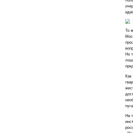
лоп
оче
иди
То 
Мос
про
вопр
Но 
лош
пред
Как
гва
жес
дос
нео
пуг
На 
инст
рос