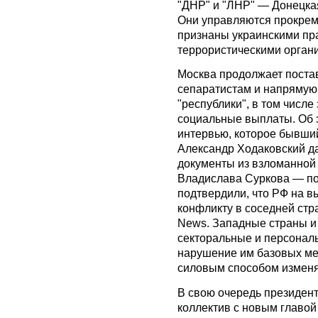
"ДНР" и "ЛНР" — Донецкая
Они управляются прокре
признаны украинскими п
террористическими орган
Москва продолжает поста
сепаратистам и напрямую
"республики", в том числе
социальные выплаты. Об э
интервью, которое бывши
Александр Ходаковский да
документы из взломанной
Владислава Суркова — п
подтвердили, что РФ на в
конфликту в соседней стр
News. Западные страны и
секторальные и персональ
нарушение им базовых м
силовым способом изменя
В свою очередь президен
коллектив с новым главой