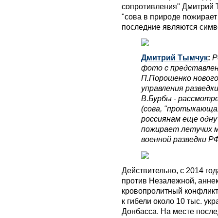
сопротивления" Дмитрий Т
"сова в природе пожирает
последние являются симв
Дмитрий Тымчук
:
Р
фото с представле
П.Порошенко нового
управления разведк
В.Бурбы - рассмотр
(сова, "протыкающа
россиянам еще одну 
пожирает летучих м
военной разведки РФ
Действительно, с 2014 го
против Незалежной, анне
кровопролитный конфликт
к гибели около 10 тыс. ук
Донбасса. На месте посл