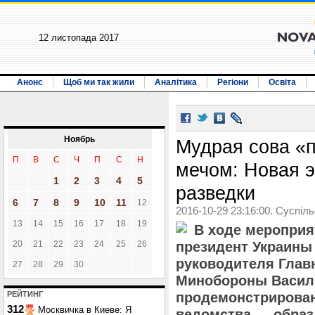
12 листопада 2017
Анонс
Щоб ми так жили
Аналітика
Регіони
Освіта
Ноябрь
Мудрая сова «
П
В
С
Ч
П
С
Н
мечом: Новая 
1
2
3
4
5
разведки
6
7
8
9
10
11
12
2016-10-29 23:16:00. Суспіл
13
14
15
16
17
18
19
В ходе мероприят
20
21
22
23
24
25
26
президент Украины
руководителя Глав
27
28
29
30
Минобороны Васил
РЕЙТИНГ
продемонстрирован
312
Москвичка в Киеве: Я
ведомства — образ