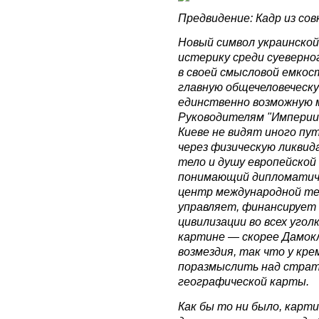
Предвидение: Кадр из сов
Новый символ украинской
истерику среди суеверно
в своей смысловой емкос
главную общечеловеческу
единственно возможную 
Руководителям "Империи 
Киеве не видят иного пут
через физическую ликви
тело и душу европейской
понимающий дипломатиче
центр международной те
управляет, финансирует
цивилизации во всех угол
картине — скорее Дамок
возмездия, так что у кр
поразмыслить над страт
географической карты.
Как бы то ни было, карт