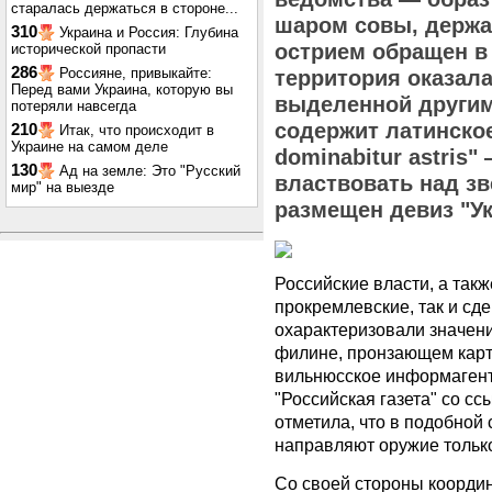
старалась держаться в стороне...
шаром совы, держа
310
Украина и Россия: Глубина
острием обращен в 
исторической пропасти
286
Россияне, привыкайте:
территория оказал
Перед вами Украина, которую вы
выделенной другим
потеряли навсегда
содержит латинско
210
Итак, что происходит в
Украине на самом деле
dominabitur astris
130
Ад на земле: Это "Русский
властвовать над зв
мир" на выезде
размещен девиз "У
Российские власти, а так
прокремлевские, так и 
охарактеризовали значени
филине, пронзающем карту
вильнюсское информаген
"Российская газета" со сс
отметила, что в подобной
направляют оружие только
Со своей стороны коорди