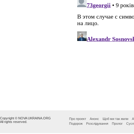
Copyright © NOVA UKRAINA.ORG
Про проект
Анонс
Щоб ми так жили
А
All rights reserved.
Подорож
Розслідування
Пролог
Сусп