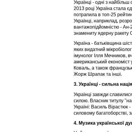
Українці - одні з найбільш
2013 році Україна стала є
потрапила в топ-25 рейтин
Українці, наприклад, розро
вантажопідйомністю - Ан-2
знамениту ядерну ракету 
Україна - батьківщина шіс
яких видатний мікробіолог
імунолог Ілля Мечников, в
американський економіст 
Коваль, а також французь
Жорж Шрапак та інші.
3. Українці - сильна наці
Українці завжди славилися
силою. Власник титулу "н
Україні: Василь Вірастюк -
силовому багатоборстві, 
4. Музика української ду