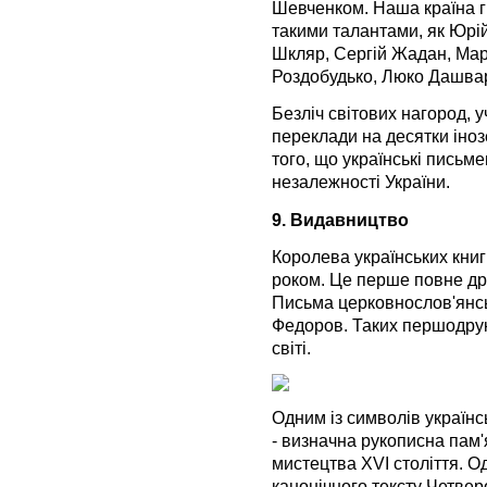
Шевченком. Наша країна гі
такими талантами, як Юрі
Шкляр, Сергій Жадан, Марі
Роздобудько, Люко Дашвар
Безліч світових нагород, 
переклади на десятки іноз
того, що українські письме
незалежності України.
9. Видавництво
Королева українських книг
роком. Це перше повне др
Письма церковнослов'янсь
Федоров. Таких першодрук
світі.
Одним із символів українс
- визначна рукописна пам'
мистецтва XVI століття. О
канонічного тексту Четверо