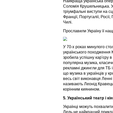
Найкраща українська оперна
Соломія Крушельницька. У 
тріумфальні виступи на сцен
Франції, Португалії, Росії,
Чилі.
Прославили Україну її нащ
У 70-х роках минулого сто
українського походження 
зробила успішну кар'єру в
популярна музика, класичн
рекламні джингли для ТБ і
що музика в українців у кро
весь світ виконавця Ленні
називають Леонід Кравець
корінним киянином.
5. Український театр і кі
Українці можуть похвалити
Ледь не найкращий прикла