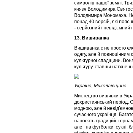
символів нашої землі. Тр
князя Володимира Святосл
Володимира Мономаха. Нез
понад 40 версій, які пояс
- серйозний і невід'ємний 
13. Вишиванка
Вишиванка є не просто ел
одягу, але й повноцінним 
культурної спадщини. Вона
культуру, ставши натхненн
Україна, Миколаївщина
Мистецтво вишивки в Украї
дохристиянський період. 
модною, але й невід'ємно
сучасного українця. Багат
наносять традиційні орнам
але і на футболки, сукні, б