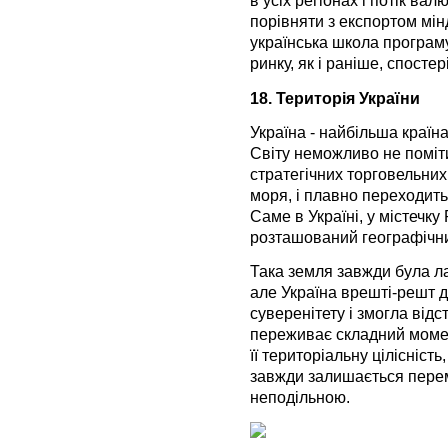
в усіх регіонах і потік ва
порівняти з експортом мін
українська школа програму
ринку, як і раніше, спосте
18. Територія України
Україна - найбільша країна
Світу неможливо не поміт
стратегічних торговельних
моря, і плавно переходить з
Саме в Україні, у містечку
розташований географічн
Така земля завжди була ла
але Україна врешті-решт 
суверенітету і змогла відс
переживає складний момен
її територіальну цілісність
завжди залишається перем
неподільною.