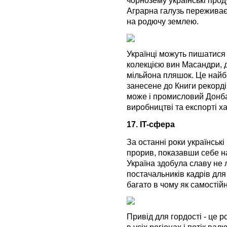
чорнозему українські проду
Аграрна галузь переживає 
на родючу землею.
Українці можуть пишатися
колекцією вин Масандри, д
мільйона пляшок. Це найбі
занесене до Книги рекорді
може і промисловий Донбас
виробництві та експорті ха
17. IT-сфера
За останні роки українські
прорив, показавши себе на 
Україна здобула славу не 
постачальників кадрів для
багато в чому як самостій
Привід для гордості - це р