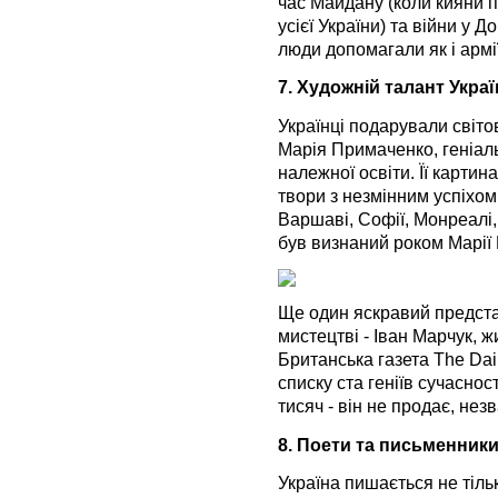
час Майдану (коли кияни 
усієї України) та війни у 
люди допомагали як і армії
7. Художній талант Укра
Українці подарували світо
Марія Примаченко, геніал
належної освіти. Її карти
твори з незмінним успіхом
Варшаві, Софії, Монреалі
був визнаний роком Марії
Ще один яскравий предста
мистецтві - Іван Марчук, 
Британська газета The Dail
списку ста геніїв сучасност
тисяч - він не продає, не
8. Поети та письменники
Україна пишається не тіль