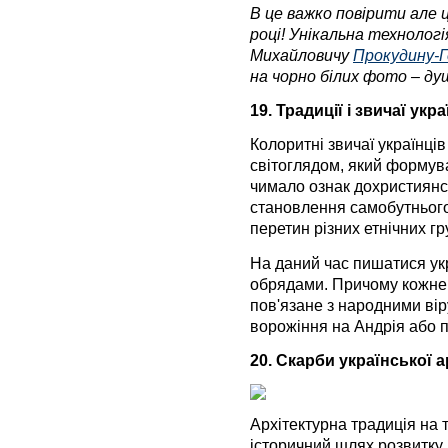
В це важко повірити але ц
році! Унікальна техноло
Михайловичу
Прокудину-
на чорно білих фото – душ
19. Традиції і звичаї ук
Колоритні звичаї українці
світоглядом, який формува
чимало ознак дохристиянс
становлення самобутнього
перетин різних етнічних гр
На даний час пишатися ук
обрядами. Причому кожне 
пов'язане з народними віру
ворожіння на Андрія або п
20. Скарби української а
Архітектурна традиція на
історичний шлях розвитку