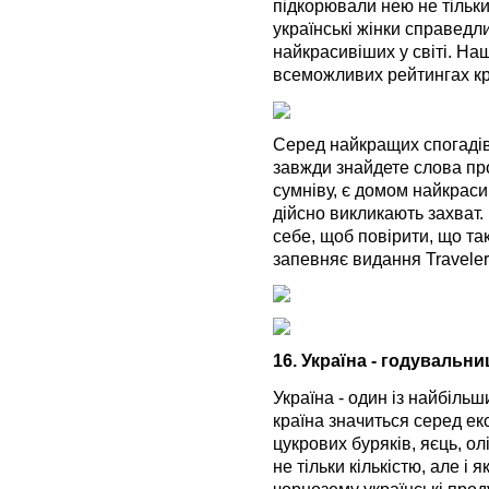
підкорювали нею не тільки
українські жінки справед
найкрасивіших у світі. На
всеможливих рейтингах кр
Серед найкращих спогадів 
завжди знайдете слова про
сумніву, є домом найкрасив
дійсно викликають захват
себе, щоб повірити, що такі
запевняє видання Traveler'
16. Україна - годувальн
Україна - один із найбіль
країна значиться серед ек
цукрових буряків, яєць, ол
не тільки кількістю, але і 