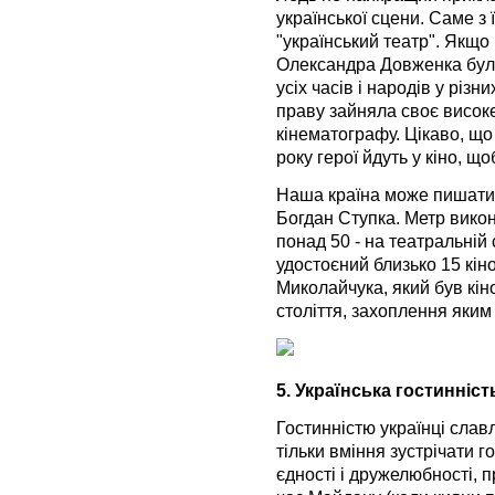
української сцени. Саме з 
"український театр". Якщо 
Олександра Довженка бул
усіх часів і народів у різн
праву зайняла своє високе 
кінематографу. Цікаво, що
року герої йдуть у кіно, 
Наша країна може пишатис
Богдан Ступка. Метр викон
понад 50 - на театральній 
удостоєний близько 15 кіно
Миколайчука, який був кін
століття, захоплення яки
5. Українська гостинніст
Гостинністю українці славл
тільки вміння зустрічати 
єдності і дружелюбності, пр