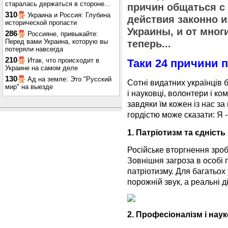
старалась держаться в стороне...
причин общаться с 
310
Украина и Россия: Глубина
действия законно и
исторической пропасти
Украины, и от мног
286
Россияне, привыкайте:
Перед вами Украина, которую вы
теперь...
потеряли навсегда
210
Итак, что происходит в
Таки 24 причини 
Украине на самом деле
130
Ад на земле: Это "Русский
Сотні видатних українців бу
мир" на выезде
і науковці, волонтери і ко
завдяки їм кожен із нас з
гордістю може сказати: Я -
1. Патріотизм та єдність
Російське вторгнення зроб
Зовнішня загроза в особі п
патріотизму. Для багатьох
порожній звук, а реальні ді
2. Професіоналізм і нау