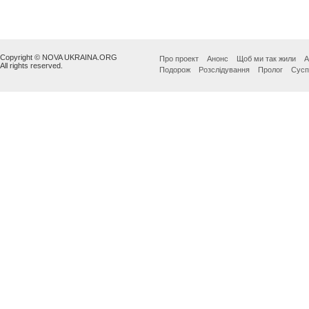
Copyright © NOVA UKRAINA.ORG
Про проект
Анонс
Щоб ми так жили
А
All rights reserved.
Подорож
Розслідування
Пролог
Сусп