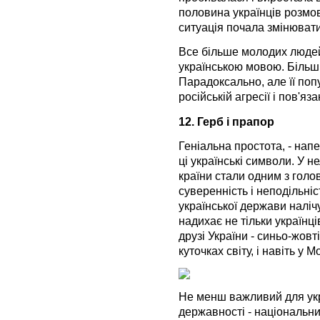
половина українців розмо
ситуація почала змінюват
Все більше молодих людей
українською мовою. Більш 
Парадоксально, але її поп
російській агресії і пов'яз
12. Герб і прапор
Геніальна простота, - нап
ці українські символи. У н
країни стали одним з гол
суверенність і неподільніс
української держави наліч
надихає не тільки українці
друзі України - синьо-жовт
куточках світу, і навіть у М
Не менш важливий для укра
державності - національни