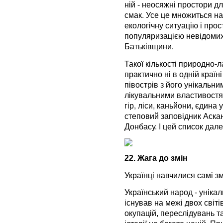
ній - неосяжні простори д
смак. Усе це множиться на
екологічну ситуацію і прос
популяризацією невідомих
Батьківщини.
Такої кількості природно-
практично ні в одній краї
півострів з його унікальн
лікувальними властивостям
гір, ліси, каньйони, єдина 
степовий заповідник Аскан
Донбасу. І цей список дал
22. Жага до змін
Українці навчилися самі з
Український народ - уніка
існував на межі двох світів
окупацій, переслідувань та