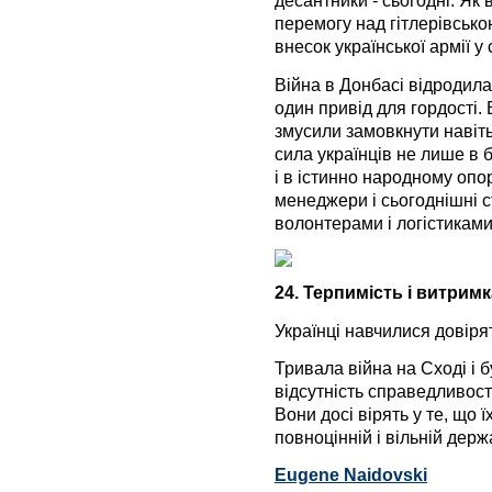
десантники - сьогодні. Як
перемогу над гітлерівською
внесок української армії у 
Війна в Донбасі відродила
один привід для гордості. 
змусили замовкнути навіть
сила українців не лише в б
і в істинно народному опор
менеджери і сьогоднішні 
волонтерами і логістиками
24. Терпимість і витримк
Українці навчилися довіря
Тривала війна на Сході і 
відсутність справедливості
Вони досі вірять у те, що ї
повноцінній і вільній держ
Eugene Naidovski