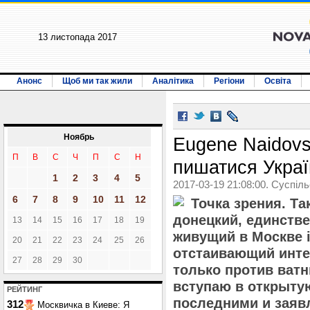
13 листопада 2017
Анонс
Щоб ми так жили
Аналітика
Регіони
Освіта
Ноябрь
Eugene Naidovs
П
В
С
Ч
П
С
Н
пишатися Украї
1
2
3
4
5
2017-03-19 21:08:00. Суспіл
6
7
8
9
10
11
12
Точка зрения. Та
донецкий, единстве
13
14
15
16
17
18
19
живущий в Москве 
20
21
22
23
24
25
26
отстаивающий инте
27
28
29
30
только против ватн
вступаю в открыту
РЕЙТИНГ
последними и заяв
312
Москвичка в Киеве: Я