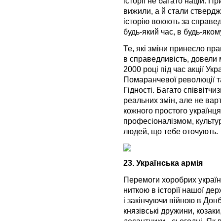
історії не багато націй. П
вижили, а й стали ствердж
історію воюють за справедл
будь-який час, в будь-якому
Те, які зміни принесло пр
в справедливість, довели м
2000 році під час акції Укр
Помаранчевої революції та
Гідності. Багато співвітчи
реальних змін, але не вар
кожного простого українця
професіоналізмом, культу
людей, що тебе оточують.
23. Українська армія
Перемоги хоробрих україн
ниткою в історії нашої дер
і закінчуючи війною в Дон
князівські дружини, козаки