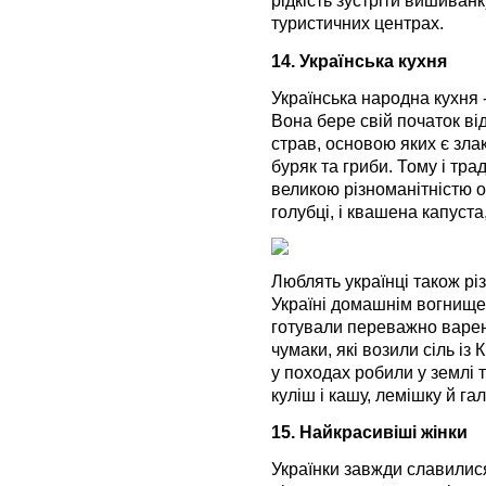
рідкість зустріти вишиванк
туристичних центрах.
14. Українська кухня
Українська народна кухня -
Вона бере свій початок від
страв, основою яких є злако
буряк та гриби. Тому і тра
великою різноманітністю ов
голубці, і квашена капуста,
Люблять українці також різ
Україні домашнім вогнищем
готували переважно варену
чумаки, які возили сіль із 
у походах робили у землі ти
куліш і кашу, лемішку й га
15. Найкрасивіші жінки
Українки завжди славилися