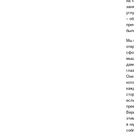
на т
зан
угл
– о
при
были
Мы 
отв
сфо
мыш
даж
гла
Они
кото
каж
сто
если
прев
Вери
эти
в н
соб