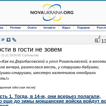
ика
Регіони
Освіта
Інтерв‘ю
Відео
Подорож
Розсл
1
ости в гости не зовем
-11-21 18:50:00. Суспільство
«Как на Дерибасовской и угол Ришельевской, в восем
сов вечера, разнеслася весть, у старушки-бабушки,
бушки-старушки, шестеро налетчиков отобрали
сть!»
аринная одесская песня)
сть 1. Тогда, в 14-м, они всерьез полагали,
о еще до зимы мокшанские войска войдут в
вов...