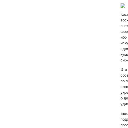
Кос
вос
пыт
фор
ибо
иск
сде
кум
сиб
Это 
сос
по 
сла
укре
о д
уди
Еще
под
про