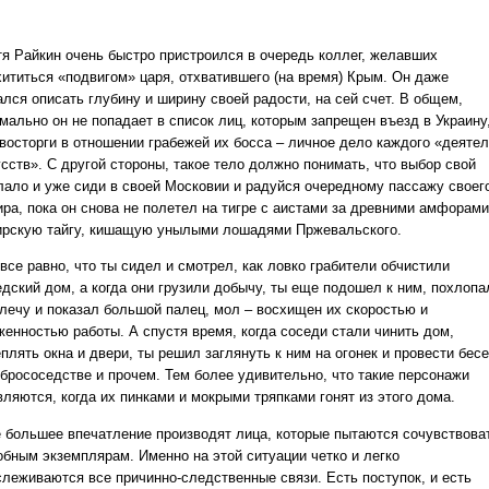
тя Райкин очень быстро пристроился в очередь коллег, желавших
хититься «подвигом» царя, отхватившего (на время) Крым. Он даже
ался описать глубину и ширину своей радости, на сей счет. В общем,
мально он не попадает в список лиц, которым запрещен въезд в Украину
 восторги в отношении грабежей их босса – личное дело каждого «деяте
усств». С другой стороны, такое тело должно понимать, что выбор свой
лало и уже сиди в своей Московии и радуйся очередному пассажу своег
ира, пока он снова не полетел на тигре с аистами за древними амфорами
ирскую тайгу, кишащую унылыми лошадями Пржевальского.
все равно, что ты сидел и смотрел, как ловко грабители обчистили
едский дом, а когда они грузили добычу, ты еще подошел к ним, похлопа
плечу и показал большой палец, мол – восхищен их скоростью и
женностью работы. А спустя время, когда соседи стали чинить дом,
плять окна и двери, ты решил заглянуть к ним на огонек и провести бес
обрососедстве и прочем. Тем более удивительно, что такие персонажи
вляются, когда их пинками и мокрыми тряпками гонят из этого дома.
 большее впечатление производят лица, которые пытаются сочувствова
обным экземплярам. Именно на этой ситуации четко и легко
слеживаются все причинно-следственные связи. Есть поступок, и есть