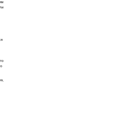
им
ли
ся
Кто
то
ла,