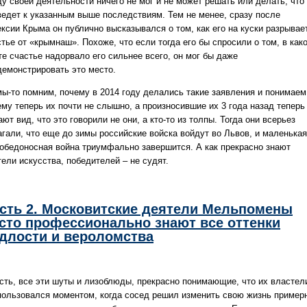
ду своей деятельности ничего не мог и не может решать или делать, что
ведет к указанным выше последствиям. Тем не менее, сразу после
ексии Крыма он публично высказывался о том, как его на куски разрывае
тье от «крымнаш». Похоже, что если тогда его бы спросили о том, в как
те счастье надорвало его сильнее всего, он мог бы даже
демонстрировать это место.
мы-то помним, почему в 2014 году делались такие заявления и понимаем
ему теперь их почти не слышно, а произносившие их 3 года назад теперь
ют вид, что это говорили не они, а кто-то из толпы. Тогда они всерьез
агали, что еще до зимы российские войска войдут во Львов, и маленькая
победоносная война триумфально завершится. А как прекрасно знают
ели искусства, победителей – не судят.
сть 2. Московитские деятели Мельпомены
сто профессионально знают все оттенки
длости и вероломства
есть, все эти шуты и лизоблюды, прекрасно понимающие, что их властел
пользовался моментом, когда сосед решил изменить свою жизнь пример