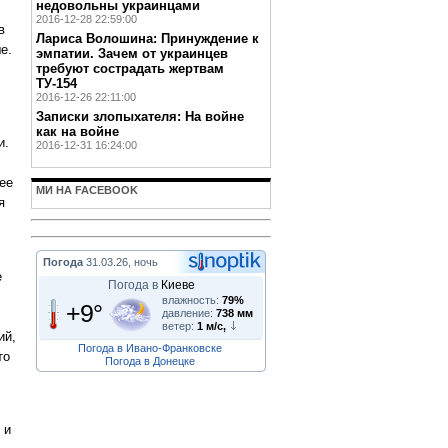
недовольны украинцами
2016-12-28 22:59:00
в
Лариса Волошина: Принуждение к
е.
эмпатии. Зачем от украинцев
требуют сострадать жертвам
ТУ-154
2016-12-26 22:11:00
Записки злопыхателя: На войне
как на войне
и.
2016-12-31 16:24:00
 ее
МИ НА FACEBOOK
я
Погода
31.03.26, ночь
е
Погода в
Киеве
влажность:
79%
+9°
давление:
738 мм
ветер:
1 м/с,
ий,
Погода в Ивано-Франковске
то
Погода в Донецке
 и