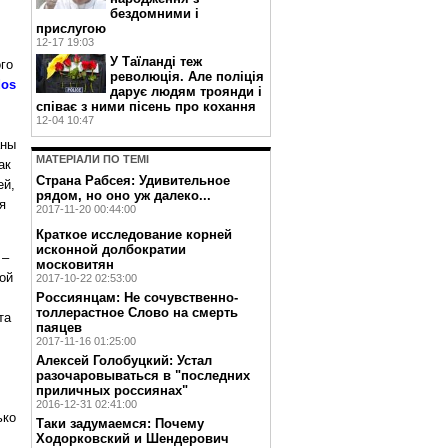
бездомними і
прислугою
12-17 19:03
У Таїланді теж
го
революція. Але поліція
dos
дарує людям троянди і
співає з ними пісень про кохання
12-04 10:47
аны
МАТЕРIАЛИ ПО ТЕМI
ак
Страна Рабсея: Удивительное
ей,
рядом, но оно уж далеко...
я
2017-11-20 00:44:00
Краткое исследование корней
исконной долбократии
 –
московитян
ой
2017-10-22 02:53:00
Россиянцам: Не сочувственно-
толлерастное Слово на смерть
та
паяцев
2017-11-16 01:25:00
Алексей Голобуцкий: Устал
разочаровываться в "последних
приличных россиянах"
2016-12-31 02:41:00
ько
Таки задумаемся: Почему
Ходорковский и Шендерович