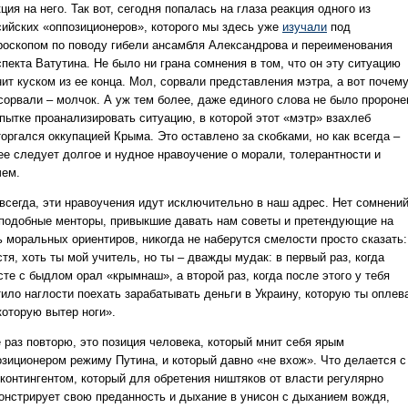
ция на него. Так вот, сегодня попалась на глаза реакция одного из
сийских «оппозиционеров», которого мы здесь уже
изучали
под
роскопом по поводу гибели ансамбля Александрова и переименования
пекта Ватутина. Не было ни грана сомнения в том, что он эту ситуацию
нит куском из ее конца. Мол, сорвали представления мэтра, а вот почем
 сорвали – молчок. А уж тем более, даже единого слова не было пророне
опытке проанализировать ситуацию, в которой этот «мэтр» взахлеб
оргался оккупацией Крыма. Это оставлено за скобками, но как всегда –
ее следует долгое и нудное нравоучение о морали, толерантности и
чем.
 всегда, эти нравоучения идут исключительно в наш адрес. Нет сомнений
 подобные менторы, привыкшие давать нам советы и претендующие на
ь моральных ориентиров, никогда не наберутся смелости просто сказать:
тя, хоть ты мой учитель, но ты – дважды мудак: в первый раз, когда
те с быдлом орал «крымнаш», а второй раз, когда после этого у тебя
тило наглости поехать зарабатывать деньги в Украину, которую ты оплев
которую вытер ноги».
 раз повторю, это позиция человека, который мнит себя ярым
озиционером режиму Путина, и который давно «не вхож». Что делается с
 контингентом, который для обретения ништяков от власти регулярно
онстрирует свою преданность и дыхание в унисон с дыханием вождя,