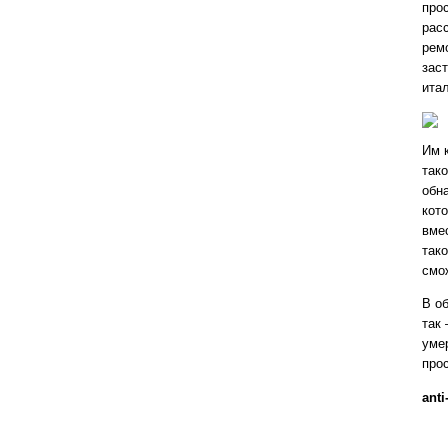
про
рас
ремо
зас
ита
Им к
тако
обн
кот
вмес
тако
смо
В о
так 
уме
про
anti