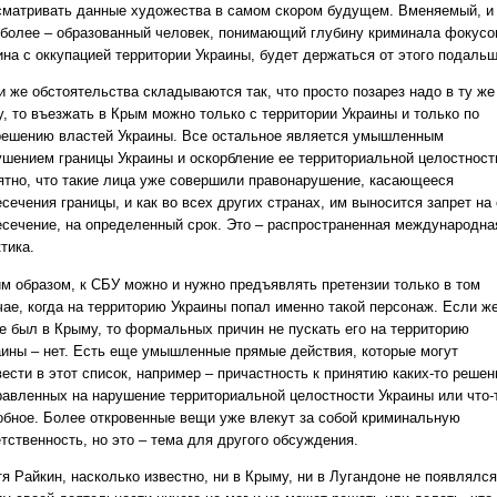
сматривать данные художества в самом скором будущем. Вменяемый, и
 более – образованный человек, понимающий глубину криминала фокусо
ина с оккупацией территории Украины, будет держаться от этого подальш
и же обстоятельства складываются так, что просто позарез надо в ту же
у, то въезжать в Крым можно только с территории Украины и только по
решению властей Украины. Все остальное является умышленным
ушением границы Украины и оскорбление ее территориальной целостност
ятно, что такие лица уже совершили правонарушение, касающееся
сечения границы, и как во всех других странах, им выносится запрет на
есечение, на определенный срок. Это – распространенная международна
тика.
им образом, к СБУ можно и нужно предъявлять претензии только в том
чае, когда на территорию Украины попал именно такой персонаж. Если ж
не был в Крыму, то формальных причин не пускать его на территорию
аины – нет. Есть еще умышленные прямые действия, которые могут
ести в этот список, например – причастность к принятию каких-то решен
равленных на нарушение территориальной целостности Украины или что-
обное. Более откровенные вещи уже влекут за собой криминальную
тственность, но это – тема для другого обсуждения.
я Райкин, насколько известно, ни в Крыму, ни в Лугандоне не появлялся