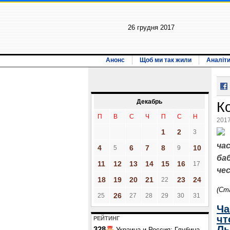
26 грудня 2017
Анонс
Щоб ми так жили
Аналіт
Декабрь
К
П
В
С
Ч
П
С
Н
2017
1
2
3
ча
4
6
7
8
10
5
9
ба
11
12
13
14
15
16
17
че
18
19
20
21
23
24
22
(Ст
26
25
27
28
29
30
31
Ча
чт
РЕЙТИНГ
Ль
328
Украина и Россия: Глубина