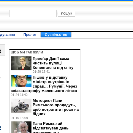
ідування
Пролог
Суспільство
3
ЩОБ МИ ТАК ЖИЛИ
Прем'єр Данії сама
чистить вулиці
Копенгагена від снігу
01-29 13:41
ь
Пішов у відставку
міністр внутрішніх
справ… Румунії. Через
авіакатастрофу маленького літака
01-24 11:42
Мотоцикл Папи
Римського продадуть,
щоб потратити гроші на
бідних
01-15 13:09
Папа Римський
о
відсвяткував день
народження з