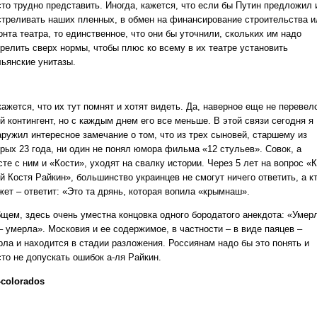
сто трудно представить. Иногда, кажется, что если бы Путин предложил 
стреливать наших пленных, в обмен на финансирование строительства и
нта театра, то единственное, что они бы уточнили, скольких им надо
трелить сверх нормы, чтобы плюс ко всему в их театре установить
льянские унитазы.
ажется, что их тут помнят и хотят видеть. Да, наверное еще не перевел
й контингент, но с каждым днем его все меньше. В этой связи сегодня я
аружил интересное замечание о том, что из трех сыновей, старшему из
орых 23 года, ни один не понял юмора фильма «12 стульев». Совок, а
те с ним и «Кости», уходят на свалку истории. Через 5 лет на вопрос «
й Костя Райкин», большинство украинцев не смогут ничего ответить, а к
жет – ответит: «Это та дрянь, которая вопила «крымнаш».
бщем, здесь очень уместна концовка одного бородатого анекдота: «Умер
– умерла». Московия и ее содержимое, в частности – в виде паяцев –
рла и находится в стадии разложения. Россиянам надо бы это понять и
сто не допускать ошибок а-ля Райкин.
-colorados