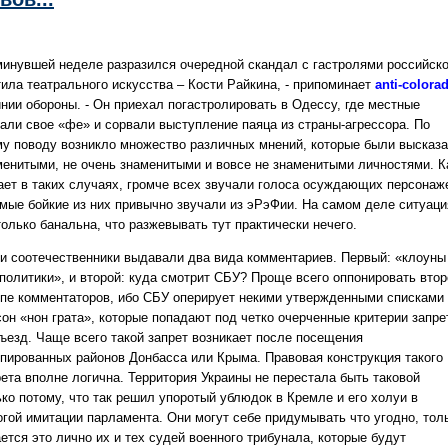
минувшей неделе разразился очередной скандал с гастролями российско
тила театрального искусства – Кости Райкина, - припоминает
anti-colora
инии обороны. - Он приехал погастролировать в Одессу, где местные
зали свое «фе» и сорвали выступление паяца из страны-агрессора. По
му поводу возникло множество различных мнений, которые были высказ
менитыми, не очень знаменитыми и вовсе не знаменитыми личностями. К
ает в таких случаях, громче всех звучали голоса осуждающих персонаж
амые бойкие из них привычно звучали из эРэФии. На самом деле ситуаци
олько банальна, что разжевывать тут практически нечего.
и соотечественники выдавали два вида комментариев. Первый: «клоуны
 политики», и второй: куда смотрит СБУ? Проще всего оппонировать втор
ппе комментаторов, ибо СБУ оперирует некими утвержденными списками
сон «нон грата», которые попадают под четко очерченные критерии запре
въезд. Чаще всего такой запрет возникает после посещения
упированных районов Донбасса или Крыма. Правовая конструкция такого
рета вполне логична. Территория Украины не перестала быть таковой
ько потому, что так решил упоротый ублюдок в Кремле и его холуи в
огой имитации парламента. Они могут себе придумывать что угодно, тол
ется это лично их и тех судей военного трибунала, которые будут