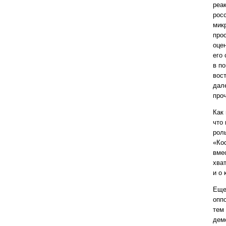
реак
рос
мик
прос
оце
его
в п
вост
дал
про
Как
что
рол
«Кос
вмес
хва
и о 
Еще
опп
тем
дем