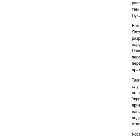
рас
тем
Пут
Есл
Ялт
раз
нар
Пон
пере
пер
прак
Так
слу
он 
Укр
прив
нап
под
отве
Кост