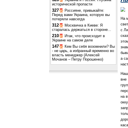
исторической пропасти
327
Россияне, привыкайте:
Перед вами Украина, которую вы
На 
потеряли навсегда
све
312
Москвичка в Киеве: Я
старалась держаться в стороне...
с Л
ска
210
Итак, что происходит в
Украине на самом деле
это
147
Кем Вы себя возомнили? Вы
зна
- не царь, а избранный временно во
быв
власть менеджер (Алексей
а с
Мочанов – Петру Порошенко)
наст
Наш
вне
гру
пер
на 
окк
зап
тол
дор
каса