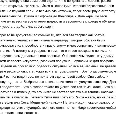
акую, которую они сами себе сделали, но не дома, а в Европе, решил
яться открытым грабежом. Имея высшее гуманитарное образование, они
убленно изучали если не всемирную историю, то уж всемирную литерату
бязательно: от Эсхила и Софокла до Шекспира и Фолкнера. По этой
чине им известны все оттенки подлости и вероломства, которые обязаны
 узреть в действиях своего царя.
просто не допускаем возможности, что вся эта творческая братия
ратительно училась и не читала литературу, которая обязана была
рмировать их способность к правильному мировосприятию и критическо
лению. А потому мы уверены в том, что они все прекрасно понимали,
е лучше, чем дипломаты или военные. Они способны видеть эту драму
зами человека искусства, различая полутона, неуловимые для профана.
 видели не просто всю подлость ситуации, но все ее мельчайшие детали
рые решатся описать, когда вся эта чума схлынет. Вот тогда окажется, 
дый из них видел все, но при этом сделал свой выбор. Они выбрали
рону подлости. Выбрали сознательно, из желания услужить хозяину. Да
 представить, что в голове такого пациента все так намешалось, что он
ратился в имперца, то его никто не заставляет это выставлять напоказ.
шь ты в благость Третьего Рима или Третьего Рейха – верь, но не лезь 
м в эфир или Сеть. Медитируй на икону Путина и жди, пока он замироточ
адежде получить чудодейственного елея, но нет! Надо «всемилостивейш
лаговолить соизволить».