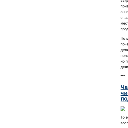
вви
при
анн
счас
мес
про
Но 
поч
дела
пол
но 
деят
***
Ча
чи
по
То 
вос