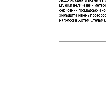
Якщо об’єднати всі ями в 
м², ніби величезний метео
серйозний громадський ко
збільшити рівень прозорос
наголосив Артем Стельма