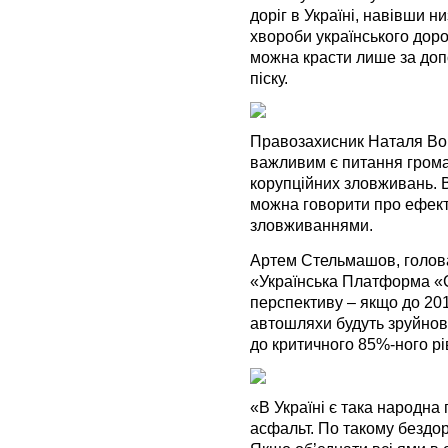
доріг в Україні, навівши ни
хвороби українського доро
можна красти лише за доп
піску.
Правозахисник Наталя Вор
важливим є питання грома
корупційних зловживань. 
можна говорити про ефект
зловживаннями.
Артем Стельмашов, голова 
«Українська Платформа «
перспективу – якщо до 2017
автошляхи будуть зруйнова
до критичного 85%-ного рі
«В Україні є така народна
асфальт. По такому бездор