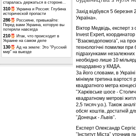
старалась держаться в стороне...
310
Украина и Россия: Глубина
Захід відбувся 5 березня 
исторической пропасти
Україна».
286
Россияне, привыкайте:
Перед вами Украина, которую вы
Віктор Медвідь, експерт з 
потеряли навсегда
Invest Expert, координато
210
Итак, что происходит в
"Взаємодопомога", на про
Украине на самом деле
технологічні помилки при б
130
Ад на земле: Это "Русский
мир" на выезде
підрахунками незалежних е
необхідно лише 10 мільярд
нещодавно у КМДА.
За його словами, в Україні
мінімум третина вартості ро
квадратного метра концесі
"Харківське шосе - Столи
квадратному метрові житло
2,5 тисяч у.о.). Також ана
обсяг коштів, достатній дл
"Донецьк - Львів".
Експерт Олександр Сергіє
"Інститут Міста" уточнив п