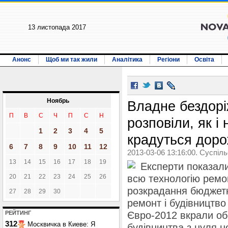
13 листопада 2017
Анонс
Щоб ми так жили
Аналітика
Регіони
Освіта
Ноябрь
Владне бездорі
П
В
С
Ч
П
С
Н
розповіли, як і 
1
2
3
4
5
крадуться доро
6
7
8
9
10
11
12
2013-03-06 13:16:00. Суспіл
13
14
15
16
17
18
19
Експерти показал
20
21
22
23
24
25
26
всю технологію ремо
розкрадання бюджетн
27
28
29
30
ремонт і будівництво
РЕЙТИНГ
Євро-2012 вкрали обс
312
Москвичка в Киеве: Я
будівництва з нуля но