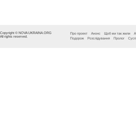
Copyright © NOVA UKRAINA.ORG
Про проект
Анонс
Щоб ми так жили
А
All rights reserved.
Подорож
Розслідування
Пролог
Сусп