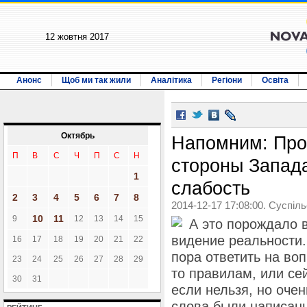
12 жовтня 2017
Анонс
Щоб ми так жили
Аналітика
Регіони
Освіта
Октябрь
Напомним: Про
П
В
С
Ч
П
С
Н
стороны Запад
1
слабость
2
3
4
5
6
7
8
2014-12-17 17:08:00. Суспіл
10
11
9
12
13
14
15
А это порождало 
видение реальности.
16
17
18
19
20
21
22
пора ответить на воп
23
24
25
26
27
28
29
то правилам, или се
30
31
если нельзя, но очен
слова были написан