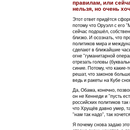
правилам, или сейч
нельзя, но очень хо
Этот ответ придётся сфор
потому что Оруэлл с его "М
сейчас подошёл, собстве
близко. И осознать, что п
политиков мира и междуна
сделают в ближайшие часы
огне "гуманитарной опера
отрезать головы (букваль
синие. Потому, что какие-
решат, что законов больше
ведь и ракеты на Кубе сно
Да, Обама, конечно, позвон
он не Кеннеди и "пусть ест
российских политиков так 
что Хрущёв давно умер, та
"нам так надо", так хочется
Я почему снова задаю этот