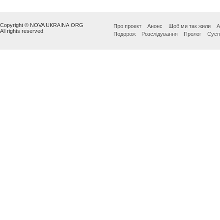
Copyright © NOVA UKRAINA.ORG
Про проект
Анонс
Щоб ми так жили
А
All rights reserved.
Подорож
Розслідування
Пролог
Сусп