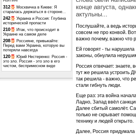
РЕЙТИНГ
конце августа, однак
312
Москвичка в Киеве: Я
старалась держаться в стороне...
актульны...
242
Украина и Россия: Глубина
исторической пропасти
Послушайте, а ведь истор
210
Итак, что происходит в
совсем не про конвой. Вот
Украине на самом деле
важно почему, важно что р
208
Россияне, привыкайте:
Перед вами Украина, которую вы
Ей говорят - ты нарушил
потеряли навсегда
законы, обнулила нерушимо
120
Юрий Нестеренко: Россия -
это зло. Россия - это зло в его
Россия отвечает: знаете, в
чистом, беспримесном виде
тут же решила устроить Д
так решила - важно, что р
стали гибнуть люди.
Еще раз: эта война начала
Ладно, Запад ввёл санкции
Далее сбитый самолёт. Са
только не скрывает помощ
технику и людей открыто.
Далее, Россия придумала 