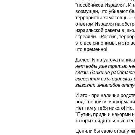
"пособников Израиля". И 
возмущен, что убивают бе
террористы-хамасовцы... 
ответом Израиля на обстр
израильской ракеты в школ
стреляли... Россия, терро
это все синонимы, и это в
что временно!
Далее: Nina yarova напис
нет воды уже третью не
связи. банки не работают
сведениям из украинских
вывозят инвалидов оттуда
И это - при наличии родств
родственники, информацию
Нет там у тебя никого! Но,
"Путин, приди и накорми н
которых сидят пьяные сепа
Ценили бы свою страну, жил