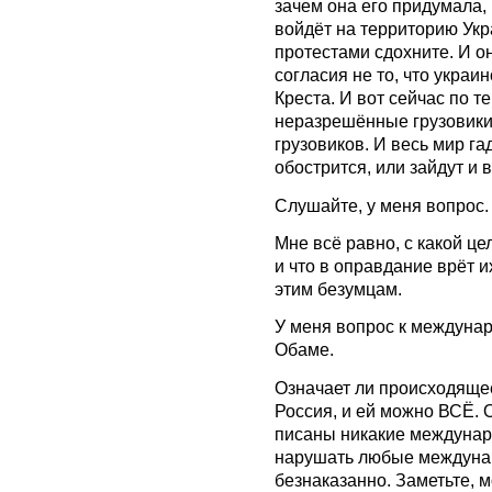
зачем она его придумала, 
войдёт на территорию Укр
протестами сдохните. И он
согласия не то, что украи
Креста. И вот сейчас по т
неразрешённые грузовики
грузовиков. И весь мир гад
обострится, или зайдут и 
Слушайте, у меня вопрос.
Мне всё равно, с какой це
и что в оправдание врёт и
этим безумцам.
У меня вопрос к междунар
Обаме.
Означает ли происходящее
Россия, и ей можно ВСЁ. Оз
писаны никакие междунар
нарушать любые междунар
безнаказанно. Заметьте, 