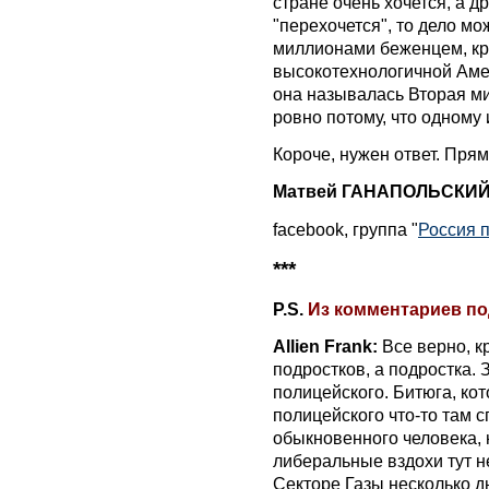
стране очень хочется, а д
"перехочется", то дело м
миллионами беженцем, кр
высокотехнологичной Аме
она называлась Вторая м
ровно потому, что одному 
Короче, нужен ответ. Прям
Матвей ГАНАПОЛЬСКИ
facebook, группа "
Россия 
***
P.S.
Из комментариев по
Allien Frank:
Все верно, к
подростков, а подростка.
полицейского. Битюга, ко
полицейского что-то там с
обыкновенного человека, 
либеральные вздохи тут не
Секторе Газы несколько д