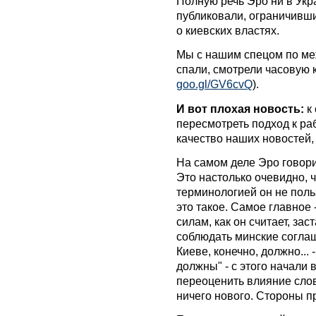
Полную речь Эро ни в Укра
публиковали, ограничивши
о киевских властях.
Мы с нашим спецом по м
спали, смотрели часовую 
goo.gl/GV6cvQ
).
И вот плохая новость:
к 
пересмотреть подход к ра
качество наших новостей,
На самом деле Эро говори
Это настолько очевидно, 
терминологией он не польз
это такое. Самое главное 
силам, как он считает, за
соблюдать минские соглаш
Киеве, конечно, должно...
должны" - с этого начали 
переоценить влияние слов
ничего нового. Стороны п