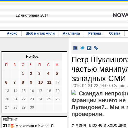
12 листопада 2017
Анонс
Щоб ми так жили
Аналітика
Регіони
Освіта
Ноябрь
Петр Шуклинов:
П
В
С
Ч
П
С
Н
частью манипул
1
2
3
4
5
западных СМИ
6
7
8
9
10
11
12
2016-04-21 23:44:00. Суспіл
13
14
15
16
17
18
19
Скандал непроф
20
21
22
23
24
25
26
Франции ничего не 
Лугандоне?.. Мы в 
27
28
29
30
проверили.
РЕЙТИНГ
У меня плохие и хорошие 
312
Москвичка в Киеве: Я