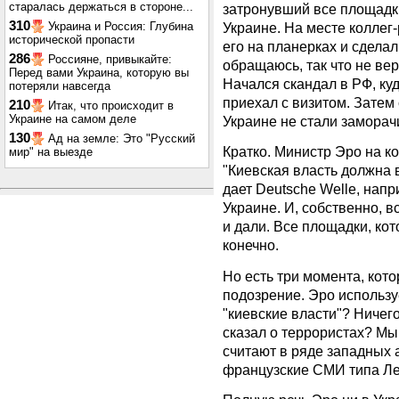
старалась держаться в стороне...
затронувший все площадки
310
Украина и Россия: Глубина
Украине. На месте коллег
исторической пропасти
его на планерках и сдела
286
Россияне, привыкайте:
обращаюсь, так что не вер
Перед вами Украина, которую вы
Начался скандал в РФ, ку
потеряли навсегда
приехал с визитом. Затем 
210
Итак, что происходит в
Украине на самом деле
Украине не стали заморач
130
Ад на земле: Это "Русский
Кратко. Министр Эро на к
мир" на выезде
"Киевская власть должна в
дает Deutsche Welle, нап
Украине. И, собственно, вс
и дали. Все площадки, кот
конечно.
Но есть три момента, кот
подозрение. Эро использ
"киевские власти"? Ничего
сказал о террористах? Мы
считают в ряде западных 
французские СМИ типа Ле