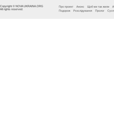
Copyright © NOVA UKRAINA.ORG
Про проект
Анонс
Щоб ми так жили
А
All rights reserved.
Подорож
Розслідування
Пролог
Сусп