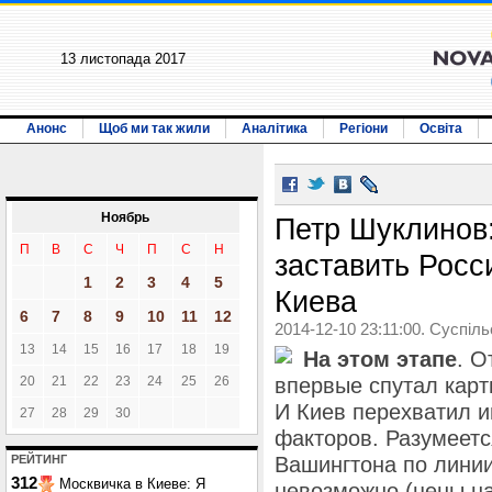
13 листопада 2017
Анонс
Щоб ми так жили
Аналітика
Регіони
Освіта
Ноябрь
Петр Шуклинов:
П
В
С
Ч
П
С
Н
заставить Росс
1
2
3
4
5
Киева
6
7
8
9
10
11
12
2014-12-10 23:11:00. Суспіл
13
14
15
16
17
18
19
На этом этапе
. О
20
21
22
23
24
25
26
впервые спутал карт
И Киев перехватил и
27
28
29
30
факторов. Разумеетс
РЕЙТИНГ
Вашингтона по лини
312
Москвичка в Киеве: Я
невозможно (цены на