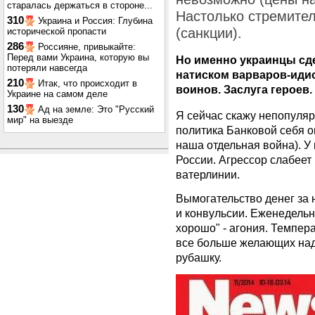
старалась держаться в стороне...
Настолько стремител
310
Украина и Россия: Глубина
(санкции).
исторической пропасти
286
Россияне, привыкайте:
Перед вами Украина, которую вы
Но именно украинцы сде
потеряли навсегда
натиском варваров-идиот
210
Итак, что происходит в
воинов. Заслуга героев.
Украине на самом деле
130
Ад на земле: Это "Русский
Я сейчас скажу непопуляр
мир" на выезде
политика Банковой себя оп
наша отдельная война). У
России. Агрессор слабеет 
ватерлинии.
Вымогательство денег за 
и конвульсии. Еженедельн
хорошо" - агония. Темпера
все больше желающих над
рубашку.