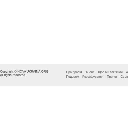
Copyright © NOVA UKRAINA.ORG
Про проект
Анонс
Щоб ми так жили
А
All rights reserved.
Подорож
Розслідування
Пролог
Сусп