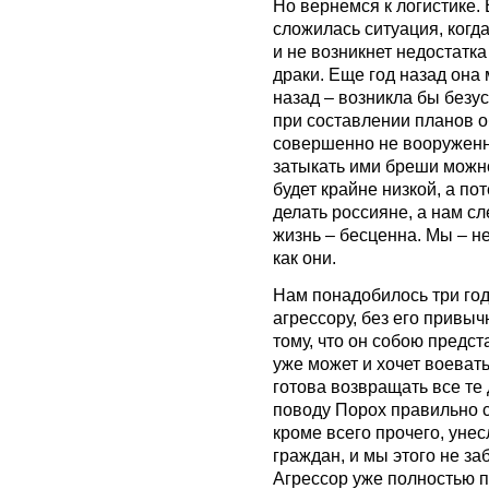
Но вернемся к логистике. 
сложилась ситуация, когд
и не возникнет недостатка
драки. Еще год назад она 
назад – возникла бы безус
при составлении планов о
совершенно не вооруженн
затыкать ими бреши можн
будет крайне низкой, а по
делать россияне, а нам сл
жизнь – бесценна. Мы – н
как они.
Нам понадобилось три год
агрессору, без его привыч
тому, что он собою предс
уже может и хочет воевать 
готова возвращать все те 
поводу Порох правильно ск
кроме всего прочего, уне
граждан, и мы этого не за
Агрессор уже полностью 