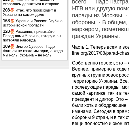
всего — надо настра
старалась держаться в стороне...
НТВ или другую помо
208
Итак, что происходит в
парады из Москвы, - 
Украине на самом деле
168
Украина и Россия: Глубина
обороны. - В общем,
исторической пропасти
маркером, пометив
120
Россияне, привыкайте:
граждан Украины.
Перед вами Украина, которую вы
потеряли навсегда
109
Виктор Суворов: Надо
Часть 1. Теперь всем и все 
бояться не когда мы одни, а когда
line.org/2017/08/parad-cha
мы ноль. Украина – не ноль
Собственно говоря, это –
Вернее, примерно в ходе 
крупных группировок росс
территорию Украины. Все,
последующие парады, могу
самой картинке, так и в т
президент и диктор. Это –
были хоть и ободряющие,
именами. Сегодня в прям
обороны 9 стран, и в тех 
вещи полностью и оконча