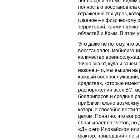
лет назад и что мы видим
полностью восстановила с
отражению тех угроз, кот
главное – к физическому
территорий, коими являют
областей и Крым. В этом 
Это даже не потому, что в
восстановлен мобилизаци
количество военнослужащи
точно знают, куда и зачем 
наконец-то, мы вышли на 
каждый военнослужащий, 
средствах, которые имеют
распоряжении всех ВС, мо
боеприпасов и средние ра
приблизительно возможну
которые способно вести т
целом. Понятно, что вопро
сбрасывает со счетов, но 
«Д» с его Иловайском или
фактор, приведший к нега