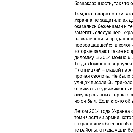
безнаказанности, так что е
Тем, кто говорит о том, чт
Украина не защитила их до
оказались беженцами и те
заметить следующее. Укра
разваленной, и проданной
превращавшейся в колони
которые задают такие воп
дилемму. В 2014 можно бы
Тогда Януковощ вернулся 
Плотницкий – главой парл
прочая сволочь. Не было 
улицах висели бы триколо
отжимать недвижимость и 
оккупированных территори
но он был. Если кто-то об
Летом 2014 года Украина 
теми частями армии, кото
сохранивших боеспособно
те районы, откуда ушли б