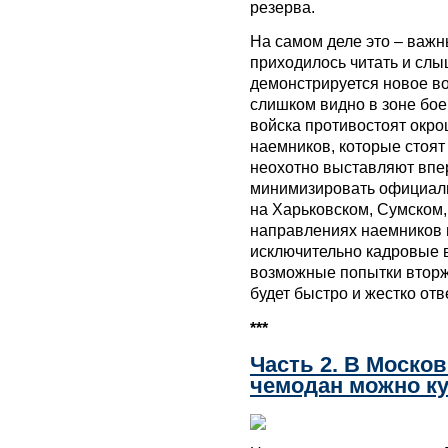
резерва.
На самом деле это – важ
приходилось читать и слы
демонстрируется новое во
слишком видно в зоне бое
войска противостоят окро
наемников, которые стоят
неохотно выставляют впер
минимизировать официальн
на Харьковском, Сумском
направлениях наемников н
исключительно кадровые в
возможные попытки вторж
будет быстро и жестко отве
***
Часть 2. В Москов
чемодан можно к