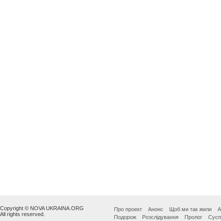
Copyright © NOVA UKRAINA.ORG
Про проект
Анонс
Щоб ми так жили
А
All rights reserved.
Подорож
Розслідування
Пролог
Сусп