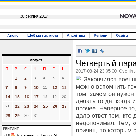
30 серпня 2017
Анонс
Щоб ми так жили
Аналітика
Регіони
Освіта
Август
Четвертый пар
П
В
С
Ч
П
С
Н
2017-08-24 23:05:00. Суспіл
1
2
3
4
5
6
Закончился военн
можно вспомнить тех
7
8
9
10
12
13
11
том, зачем он нужен
14
15
16
17
18
19
20
делать тогда, когда 
22
23
24
25
26
27
21
прочее. Наверное то
дало ответ тем, кто 
28
29
30
31
недопонимал. Тем, к
РЕЙТИНГ
причин, по которым 
310
Москвичка в Киеве: Я