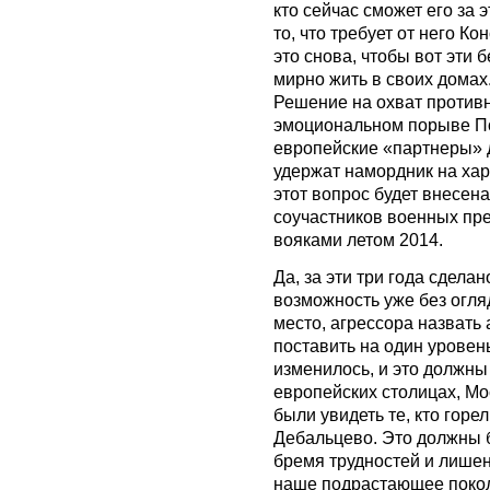
кто сейчас сможет его за 
то, что требует от него Ко
это снова, чтобы вот эти 
мирно жить в своих домах.
Решение на охват противн
эмоциональном порыве По
европейские «партнеры» д
удержат намордник на хар
этот вопрос будет внесен
соучастников военных пр
вояками летом 2014.
Да, за эти три года сдела
возможность уже без огля
место, агрессора назвать 
поставить на один уровен
изменилось, и это должны
европейских столицах, Мо
были увидеть те, кто горе
Дебальцево. Это должны б
бремя трудностей и лише
наше подрастающее поколе