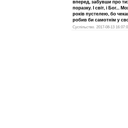
вперед, забувши про тих
поразку. І світ, і Бог...
років пустелею, бо чека
робив би самотнім у сво
Суспільство. 2017-08-13 16:07: