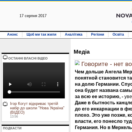
17 серпня 2017
Анонс
Щоб ми так жили
Аналітика
Регіони
Освіта
Медiа
ОСТАННI ВЛАСНI ВIДЕО
Говорите - нет 
Чем дольше Ангела Мерк
понятной становится та
на долю Германии. Спус
она будет названа сам
за всю ее историю, -
уве
Даже в бытность канцл
Ігор Когут відкриває третій
набір до школи "Нова Україна"
до его инкарнации в ф
(ВІДЕО)
плохо. Это уже позже, 
13:56
власти, его понесло туд
Германия. Но в Меркел
ПОДКАСТИ