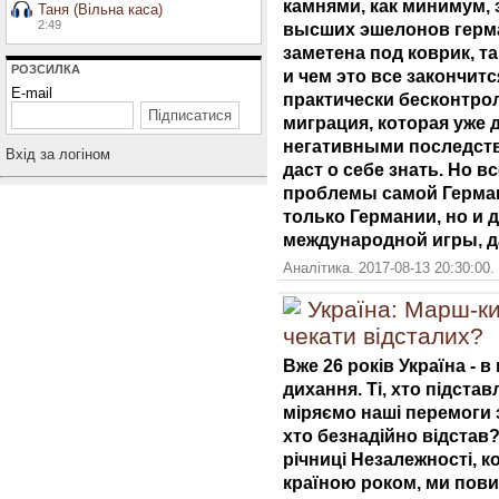
камнями, как минимум, 
Таня (Вільна каса)
2:49
высших эшелонов герма
заметена под коврик, т
РОЗСИЛКА
и чем это все закончит
E-mail
практически бесконтрол
миграция, которая уже 
негативными последств
Вхiд за логiном
даст о себе знать. Но в
проблемы самой Германи
только Германии, но и 
международной игры, да
Аналітика. 2017-08-13 20:30:00.
Україна: Марш-к
чекати відсталих?
Вже 26 років Україна - в 
дихання. Ті, хто підстав
міряємо наші перемоги з
хто безнадійно відстав?
річниці Незалежності, 
країною роком, ми повин