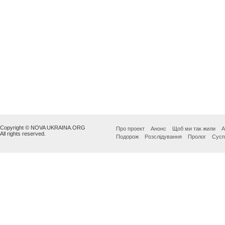
Copyright © NOVA UKRAINA.ORG
Про проект
Анонс
Щоб ми так жили
А
All rights reserved.
Подорож
Розслідування
Пролог
Сусп