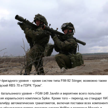
 бригадного уровня – кроме систем типа FIM-92 Stinger, возможно также
дский RBS 70 и ПЗРК “Гром”.
 батальонного уровня – FGM-148 Javelin и вероятнее всего польская
сия израильского комплекса Spike. Кроме того – переход на стандарт НА
калибру автоматических гранатометов, включая поставки всех компонент
е обсуждается вопрос поставок систем Hellfire и возможно Maveriс в