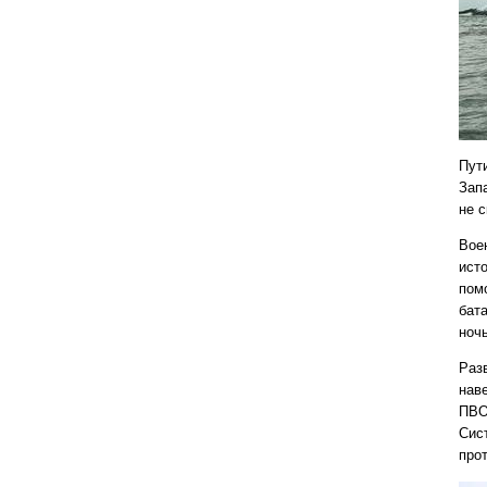
Пути
Зап
не с
Вое
ист
пом
бат
ноч
Раз
нав
ПВО
Сис
про