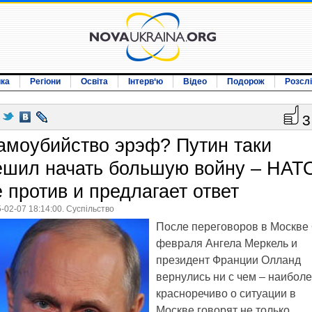
ика
Регіони
Освіта
Інтерв‘ю
Відео
Подорож
Розсл
3
амоубийство эрэф? Путин таки
ешил начать большую войну – НАТ
е против и предлагает ответ
-02-07 18:14:00. Суспільство
После переговоров в Москве 
февраля Ангела Меркель и
президент Франции Олланд
вернулись ни с чем – наибол
красноречиво о ситуации в
Москве говорят не только