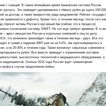
нем с санкций. В самое ближайшее время банковская система России
ет рухнуть. Это приведет одновременно к обвалу рубля до курса 150-200
лей за доллар, а также банкротству ряда предприятий. Рейтинг государс
ия приблизится к дефолту. Кроме того, в течении месяца, после того ка
ад сбросит активы России в мусорный бак (сейчас это в процессе)
можно отключение системы SWIFT. Но это еще требует времени. В то ж
мя – арест имущества России и отдельных компаний и лиц по делу
СА, что возможно произойдет также в течении месяца – двух. Все это
ведет в сумме к падению ВВП уже не на 5-6%, как прогнозировалось в
ии, а на 20-30% в течении года. Также возникнут серьезные сомнения в
вертируемости рубля. Все вместе приведет к ограничениям поставок
довольствия, высокоточных технологий и медицинского оборудования, а
же медикаментов. Осенью 2015 года Россию ждет гуманитарная
астрофа в случае продолжения войны.