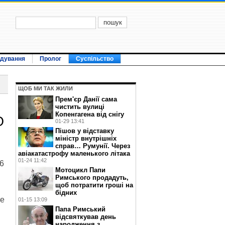
ідування
Пролог
Суспільство
ЩОБ МИ ТАК ЖИЛИ
Прем'єр Данії сама
чистить вулиці
Копенгагена від снігу
О
01-29 13:41
Пішов у відставку
міністр внутрішніх
справ… Румунії. Через
авіакатастрофу маленького літака
01-24 11:42
6
Мотоцикл Папи
Римського продадуть,
щоб потратити гроші на
бідних
ее
01-15 13:09
Папа Римський
відсвяткував день
народження з