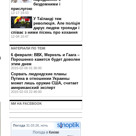
бездомними і
прислугою
12-17 19:03
У Таїланді теж
революція. Але поліція
дарує людям троянди і
співає з ними пісень про кохання
12-04 10:47
,
МАТЕРIАЛИ ПО ТЕМI
6 февраля: ВВХ, Меркель и Гаага –
й
Порошенко кажется будет доволен
этим днем
2015-02-06 01:36:00
Сорвать людоедские планы
Путина в отношении Украины
может лишь оружие США, считает
американский эксперт
2015-02-03 22:46:00
МИ НА FACEBOOK
Погода
31.03.26, ночь
Погода в
Киеве