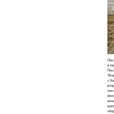
Пос
в п
Пос
“Вч
с Б
вто
пос
бло
кон
рук
обо