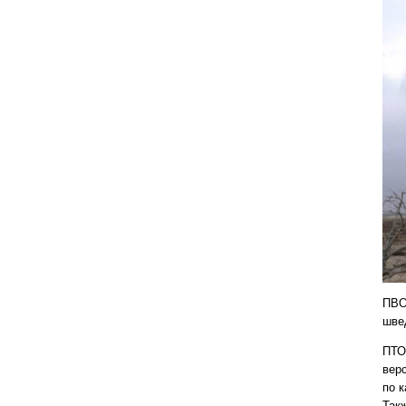
ПВО
шве
ПТО
вер
по 
Такж