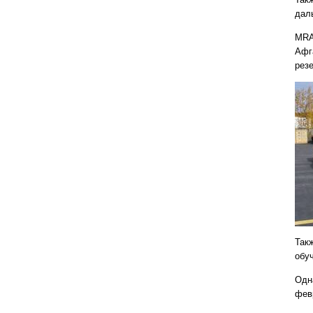
дал
MRA
Афг
рез
Так
обу
Одн
фев