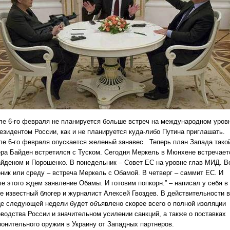
ле 6-го февраля не планируется больше встреч на международном уров
резидентом России, как и не планируется куда-либо Путина приглашать.
ле 6-го февраля опускается желеный занавес. Теперь план Запада тако
ера Байден встретился с Туском. Сегодня Меркель в Мюнхене встречает
айденом и Порошенко. В понедельник – Совет ЕС на уровне глав МИД. В
рник или среду – встреча Меркель с Обамой. В четверг – саммит ЕС. И
ле этого ждем заявление Обамы. И готовим попкорн.” – написал у себя в
ге известный блогер и журналист Алексей Гвоздев. В действительности в
це следующей недели будет объявлено скорее всего о полной изоляции
оводства России и значительном усилении санкций, а также о поставках
ронительного оружия в Украину от Западных партнеров.