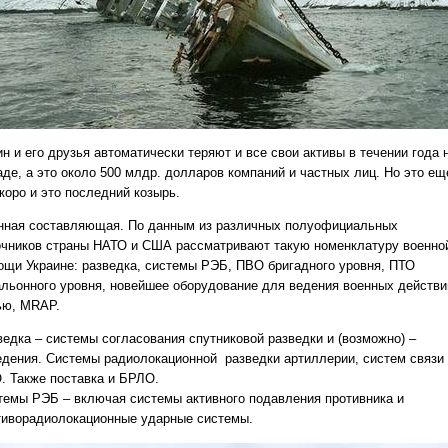
н и его друзья автоматически теряют и все свои активы в течении года 
аде, а это около 500 млдр. долларов компаний и частных лиц. Но это ещ
коро и это последний козырь.
нная составляющая. По данным из различных полуофициальных
очников страны НАТО и США рассматривают такую номенклатуру военно
ощи Украине: разведка, системы РЭБ, ПВО бригадного уровня, ПТО
альонного уровня, новейшее оборудование для ведения военных действи
ью, MRAP.
ведка – системы согласования спутниковой разведки и (возможно) –
едения. Системы радиолокационной разведки артиллерии, систем связи
. Также поставка и БРЛО.
темы РЭБ – включая системы активного подавления противника и
тиворадиолокационные ударные системы.