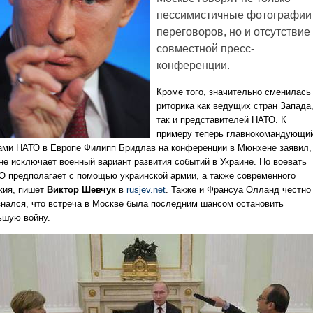
пессимистичные фотографии
переговоров, но и отсутствие
совместной пресс-
конференции.
Кроме того, значительно сменилась
риторика как ведущих стран Запада
так и представителей НАТО. К
примеру теперь главнокомандующи
ами НАТО в Европе Филипп Бридлав на конференции в Мюнхене заявил,
 не исключает военный вариант развития событий в Украине. Но воевать
О предполагает с помощью украинской армии, а также современного
жия, пишет
Виктор Шевчук
в
rusjev.net
. Также и Франсуа Олланд честно
знался, что встреча в Москве была последним шансом остановить
ьшую войну.