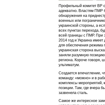
Профильный комитет ВР о
адекватно. Властям ПМР б
обнаружения на приднестр
военных или пограничнико
украинской стороны, а ес
всех пунктах перехода, б
всей границы с ПМР. При 
2014 год и Украина имеет 
для обеспечения режима п
украинская сторона выска
заняли разумную позицию,
региона. Короче говоря, 
ультиматум.
Создается впечатление, ч
команду: «можно» и в ра
комплексы мероприятий, 
позиции. Там, где вчера б
зазвенела сталь.
Самое же интересное заме