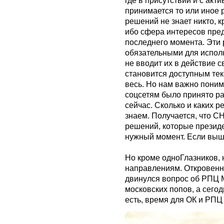
где в присутствии и с ак
принимается то или иное 
решений не знает никто, к
ибо сфера интересов пре
последнего момента. Эти
обязательными для исполн
не вводит их в действие с
становится доступным текс
весь. Но нам важно поним
соцсетям было принято ра
сейчас. Сколько и каких 
знаем. Получается, что С
решений, которые президе
нужный момент. Если выше
Но кроме одноГлазников, 
направлениям. Откровенно
двинулся вопрос об РПЦ 
московских попов, а сего
есть, время для ОК и РПЦ