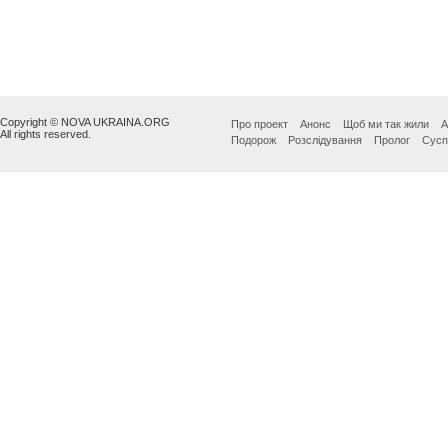
Copyright © NOVA UKRAINA.ORG
Про проект
Анонс
Щоб ми так жили
А
All rights reserved.
Подорож
Розслідування
Пролог
Сусп