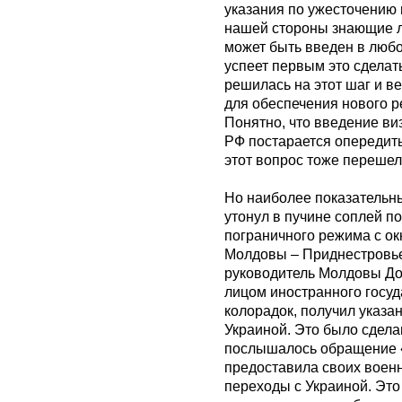
указания по ужесточению 
нашей стороны знающие л
может быть введен в любо
успеет первым это сделать
решилась на этот шаг и 
для обеспечения нового р
Понятно, что введение ви
РФ постарается опередить 
этот вопрос тоже перешел
Но наиболее показательны
утонул в пучине соплей по
пограничного режима с о
Молдовы – Приднестровьем
руководитель Молдовы Д
лицом иностранного госуд
колорадок, получил указан
Украиной. Это было сдел
послышалось обращение «в
предоставила своих воен
переходы с Украиной. Это