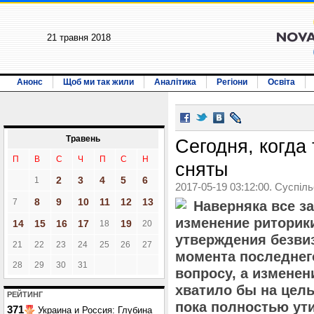
21 травня 2018
Анонс
Щоб ми так жили
Аналітика
Регіони
Освіта
Травень
Сегодня, когда
П
В
С
Ч
П
С
Н
сняты
2
3
4
5
6
1
2017-05-19 03:12:00. Суспіл
8
9
10
11
12
13
7
Наверняка все з
изменение риторик
14
15
16
17
19
18
20
утверждения безви
21
22
23
24
25
26
27
момента последнег
28
29
30
31
вопросу, а изменен
хватило бы на цел
РЕЙТИНГ
пока полностью ут
371
Украина и Россия: Глубина