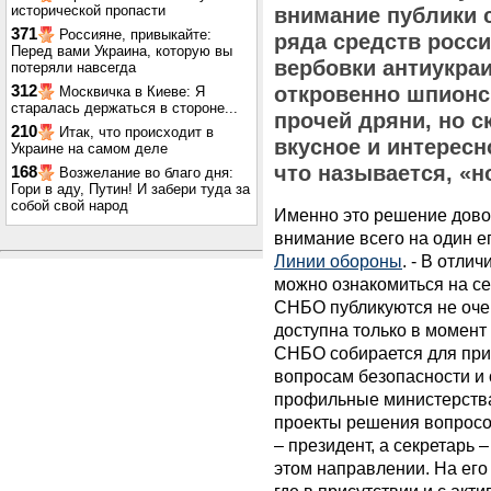
исторической пропасти
внимание публики 
371
Россияне, привыкайте:
ряда средств росс
Перед вами Украина, которую вы
вербовки антиукраи
потеряли навсегда
312
откровенно шпионск
Москвичка в Киеве: Я
старалась держаться в стороне...
прочей дряни, но ск
210
Итак, что происходит в
вкусное и интересн
Украине на самом деле
что называется, «н
168
Возжелание во благо дня:
Гори в аду, Путин! И забери туда за
собой свой народ
Именно это решение дово
внимание всего на один ег
Линии обороны
. - В отли
можно ознакомиться на с
СНБО публикуются не очень
доступна только в момент 
СНБО собирается для при
вопросам безопасности и 
профильные министерства
проекты решения вопросов
– президент, а секретарь 
этом направлении. На его