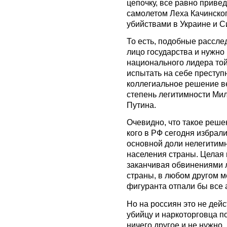
цепочку, все равно приведу
самолетом Леха Качинског
убийствами в Украине и С
То есть, подобные рассле
лицо государства и нужно
национального лидера той
испытать на себе преступ
коллегиальное решение в
степень легитимности Ми
Путина.
Очевидно, что такое реше
кого в РФ сегодня избрали
основной доли нелегитимн
населения страны. Целая 
заканчивая обвинениями 
страны, в любом другом ме
фигуранта отпали бы все 
Но на россиян это не дей
убийцу и наркоторговца по
ничего другое и не нужно.