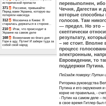
перевыполнен, ибо 
исторической пропасти
371
Россияне, привыкайте:
Чечня, Дагестан и 
Перед вами Украина, которую вы
которые способны 
потеряли навсегда
голосов. Там никог
312
Москвичка в Киеве: Я
старалась держаться в стороне...
— предел. Но это –
210
Итак, что происходит в
скептически относ
Украине на самом деле
результату, которы
168
Возжелание во благо дня:
Гори в аду, Путин! И забери туда за
– не стоит. Вполне
собой свой народ
процесс голосован
электронным, напри
Евровидении, то т
поддержки Путина.
Пейзадж поверху: Путин 
Риторика руководства Ве
Путина и его окружения и
корне не правильна, - счи
- Путин на самом деле – 
в свое время Гитлер был