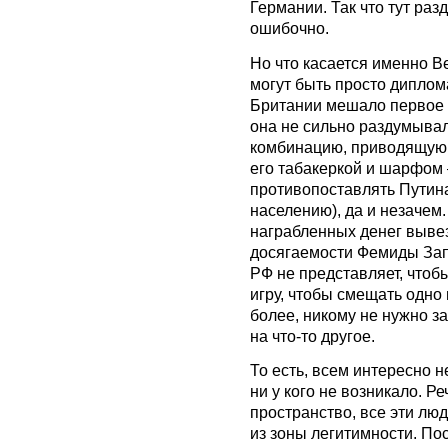
Германии. Так что тут раз
ошибочно.
Но что касается именно В
могут быть просто диплом
Британии мешало первое л
она не сильно раздумыва
комбинацию, приводящую к
его табакеркой и шарфом 
противопоставлять Путин
населению), да и незачем
награбленных денег вывез
досягаемости Фемиды Зап
РФ не представляет, чтоб
игру, чтобы смещать одно
более, никому не нужно з
на что-то другое.
То есть, всем интересно не
ни у кого не возникало. Ре
пространство, все эти лю
из зоны легитимности. Пос