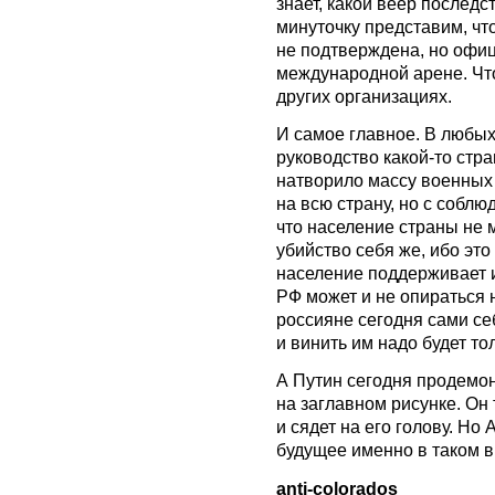
знает, какой веер последс
минуточку представим, чт
не подтверждена, но офиц
международной арене. Чт
других организациях.
И самое главное. В любых
руководство какой-то стр
натворило массу военных 
на всю страну, но с собл
что население страны не 
убийство себя же, ибо это
население поддерживает и
РФ может и не опираться 
россияне сегодня сами себ
и винить им надо будет то
А Путин сегодня продемо
на заглавном рисунке. Он 
и сядет на его голову. Но
будущее именно в таком в
anti-colorados