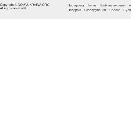
Copyright © NOVA UKRAINA.ORG
Про проект
Анонс
Щоб ми так жили
А
All rights reserved.
Подорож
Розслідування
Пролог
Сусп