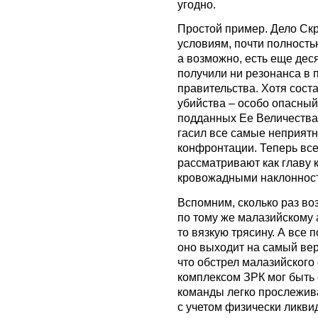
угодно.
Простой пример. Дело Ск
условиям, почти полность
а возможно, есть еще деся
получили ни резонанса в 
правительства. Хотя сост
убийства – особо опасный
подданных Ее Величества.
гасил все самые неприятн
конфронтации. Теперь все
рассматривают как главу 
кровожадными наклоннос
Вспомним, сколько раз во
по тому же малазийскому а
то вязкую трясину. А все п
оно выходит на самый верх
что обстрел малазийског
комплексом ЗРК мог быть 
команды легко прослежива
с учетом физически ликв