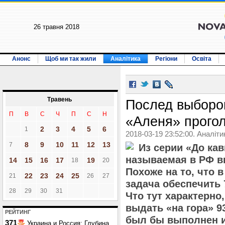
26 травня 2018
Анонс
Щоб ми так жили
Аналітика
Регіони
Освіта
Травень
Послед выборо
П
В
С
Ч
П
С
Н
«Аленя» прого
2
3
4
5
6
1
2018-03-19 23:52:00. Аналіти
8
9
10
11
12
13
7
Из серии «До ка
называемая в РФ в
14
15
16
17
19
18
20
Похоже на то, что 
22
23
24
25
21
26
27
задача обеспечить 
28
29
30
31
Что тут характерно
выдать «на гора» 9
РЕЙТИНГ
был бы выполнен и
371
Украина и Россия: Глубина