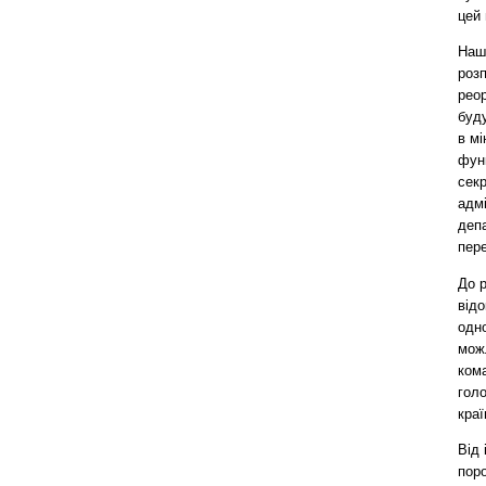
цей
Наша
розп
реор
буду
в мі
функ
секр
адмі
депа
пере
До р
відо
одн
мож
ком
гол
краї
Від 
пор