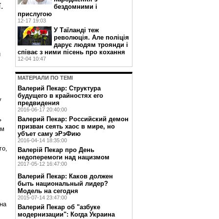
.
бездомними і
прислугою
12-17 19:03
У Таїланді теж
революція. Але поліція
дарує людям троянди і
співає з ними пісень про кохання
и
12-04 10:47
МАТЕРIАЛИ ПО ТЕМI
Валерий Пекар: Структура
будущего в крайностях его
у
предвидения
2016-06-17 20:40:00
Валерий Пекар: Российский демон
ь
призван сеять хаос в мире, но
ім
убъет саму эРэФию
2016-04-14 18:35:00
го,
Валерій Пекар про День
недоперемоги над нацизмом
2017-05-12 16:47:00
Валерий Пекар: Каков должен
быть национальный лидер?
Модель на сегодня
2015-07-14 23:47:00
 на
Валерий Пекар об "азбуке
модернизации": Когда Украина