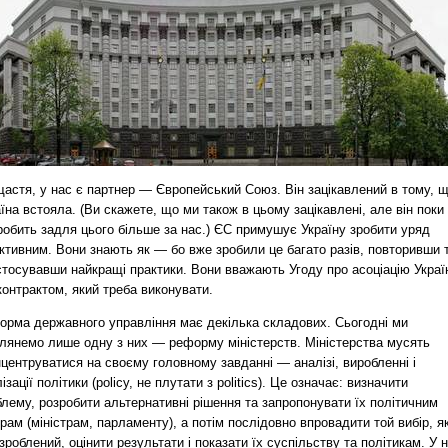
щастя, у нас є партнер — Європейський Союз. Він зацікавлений в тому, 
їна встояла. (Ви скажете, що ми також в цьому зацікавлені, але він поки
робить задля цього більше за нас.) ЄС примушує Україну зробити уряд
ктивним. Вони знають як — бо вже зробили це багато разів, повторивши 
стосувавши найкращі практики. Вони вважають Угоду про асоціацію Украї
онтрактом, який треба виконувати.
орма державного управління має декілька складових. Сьогодні ми
глянемо лише одну з них — реформу міністерств. Міністерства мусять
центруватися на своєму головному завданні — аналізі, виробленні і
ізації політики (policy, не плутати з politics). Це означає: визначити
лему, розробити альтернативні рішення та запропонувати їх політичним
рам (міністрам, парламенту), а потім послідовно впровадити той вибір, я
зроблений, оцінити результати і показати їх суспільству та політикам. У 