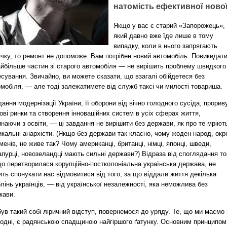
натомість ефективної нової
Якщо у вас є старий «Запорожець»,
який давно вже їде лише в тому
випадку, коли в нього запрягають
ячку, то ремонт не допоможе. Вам потрібен новий автомобіль. Повикидат
айбільше частин зі старого автомобіля — не вирішить проблему швидкого
сування. Звичайно, ви можете сказати, що взагалі обійдетеся без
мобіля, — але тоді залежатимете від служб таксі чи милості товариша.
ання модернізації України, її оборони від вічно голодного сусіда, прорив
ові ринки та створення інноваційних систем в усіх сферах життя,
наючи з освіти, — ці завдання не вирішити без держави, як про те мріют
кальні анархісти. (Якщо без держави так класно, чому жоден народ, окр
енів, не живе так? Чому американці, британці, німці, японці, шведи,
апурці, новозеландці мають сильні держави?) Відраза від споглядання то
що перетворилася корупційно-постколоніальна українська держава, не
ть спонукати нас відмовитися від того, за що віддали життя декілька
лінь українців, — від української незалежності, яка неможлива без
жави.
ув такий собі ліричний відступ, повернемося до уряду. Те, що ми маємо
годні, є радянською спадщиною найгіршого ґатунку. Основним принципом