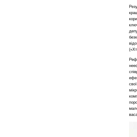
Рез
кращ
кор
ключ
депу
безк
відо
(«Хт
Рефо
нееф
спів
ефек
сво
мік
комп
пор
мал
васа