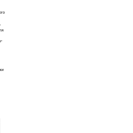
ого
ь
ля
?”
ки