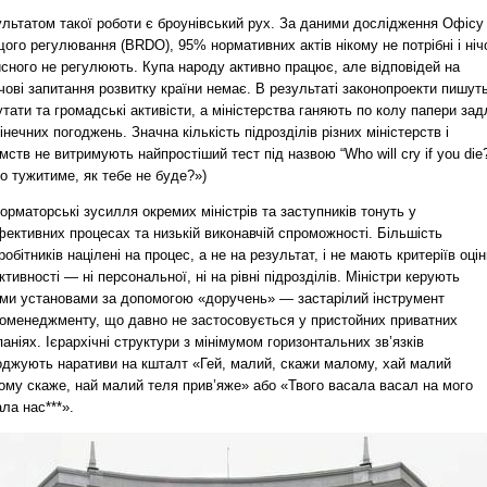
ультатом такої роботи є броунівський рух. За даними дослідження Офісу
ого регулювання (BRDO), 95% нормативних актів нікому не потрібні і ніч
исного не регулюють. Купа народу активно працює, але відповідей на
ові запитання розвитку країни немає. В результаті законопроекти пишут
тати та громадські активісти, а міністерства ганяють по колу папери зад
інечних погоджень. Значна кількість підрозділів різних міністерств і
мств не витримують найпростіший тест під назвою “Who will cry if you die
о тужитиме, як тебе не буде?»)
рматорські зусилля окремих міністрів та заступників тонуть у
ективних процесах та низькій виконавчій спроможності. Більшість
робітників націлені на процес, а не на результат, і не мають критеріїв оцін
тивності — ні персональної, ні на рівні підрозділів. Міністри керують
їми установами за допомогою «доручень» — застарілий інструмент
роменеджменту, що давно не застосовується у пристойних приватних
аніях. Ієрархічні структури з мінімумом горизонтальних зв’язків
оджують наративи на кшталт «Гей, малий, скажи малому, хай малий
ому скаже, най малий теля прив’яже» або «Твого васала васал на мого
ла нас***».