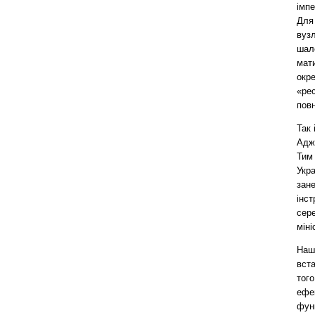
імпе
Для
вузл
шале
мат
окр
«рес
повн
Так 
Адже
Тим
Укра
зане
інст
сере
міні
Наші
вста
тог
ефек
фун