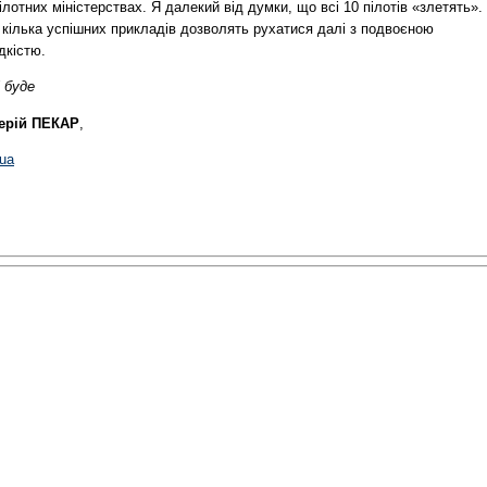
ілотних міністерствах. Я далекий від думки, що всі 10 пілотів «злетять».
 кілька успішних прикладів дозволять рухатися далі з подвоєною
дкістю.
 буде
ерій ПЕКАР
,
.ua