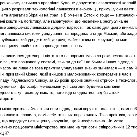
рсько-комуністичного правління було не допустити незалежності колоній
 цього розривали технологічні ланцюжки в економіці, примушуючи везти
и та агрегати з України на Урал, з Вірменії в Естонію тощо — витрачаюч
ні кошти на логістику, але гарантуючи, що незалежна республіка не
име завершених ланцюжків доданої вартості. Так само для цього виймал
емі ланцюжки системи урядування та передавали їх до Москви, аби жоде
публіканський уряд» (який, до речі, майже нічим не керував) не мав
ого циклу прийняття і впровадження рішень.
і залишилося дотепер, і ніхто того не поремонтував за роки незалежності
 всі, хто працював у системі, звикли до неї і не бачили інших підходів.
 часом не лише світова практика урядування значно змінилася — в самій
їні приватний бізнес, який вийшов з малокерованих кооперативів часів
паду Радянського Союзу, за 25 років зробив значний стрибок в технологі
рументах і філософії менеджменту. І сьогодні будь-яка компанія
днього віку і розміру вміє те, чого годі сподіватися від багатьох
стерств.
 міністерства займаються всім підряд: самі керують власністю, самі соб
новлюють правила, самі себе та інших перевіряють. Така практика, окрі
о, що породжує незнищенну корупцію, ще й неефективна. Чи може
тивно працювати міністерство, яке має на три сотні співробітників 12 ти
кцій?