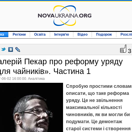
ика
Регіони
Освіта
Інтерв‘ю
Відео
Подорож
Розсл
3
алерій Пекар про реформу уряду
для чайників». Частина 1
-06-02 16:00:00. Аналітика
Спробую простими словам
описати, що таке реформа
уряду. Це не звільнення
максимальної кількості
чиновників, як ви могли би
подумати. Це демонтаж
старої системи і створення