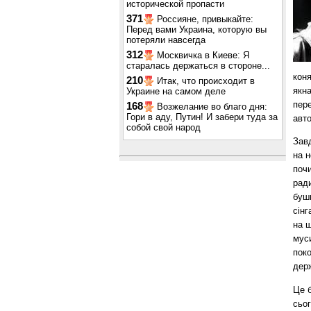
исторической пропасти
371
Россияне, привыкайте:
Перед вами Украина, которую вы
потеряли навсегда
312
Москвичка в Киеве: Я
старалась держаться в стороне...
кон
210
Итак, что происходит в
якн
Украине на самом деле
пере
168
Возжелание во благо дня:
Гори в аду, Путин! И забери туда за
авто
собой свой народ
Завд
на н
почи
ради
бушм
сінг
на 
муси
поко
дер
Це б
сьо