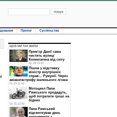
ідування
Пролог
Суспільство
ЩОБ МИ ТАК ЖИЛИ
Прем'єр Данії сама
чистить вулиці
Копенгагена від снігу
01-29 13:41
Пішов у відставку
міністр внутрішніх
справ… Румунії. Через
и
авіакатастрофу маленького літака
01-24 11:42
Мотоцикл Папи
Римського продадуть,
щоб потратити гроші на
бідних
01-15 13:09
Папа Римський
відсвяткував день
народження з