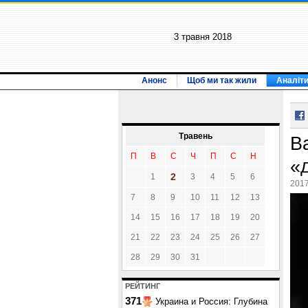
3 травня 2018
Анонс
Щоб ми так жили
Аналіт
Травень
В
П
В
С
Ч
П
С
Н
«
2
1
3
4
5
6
2017
7
8
9
10
11
12
13
14
15
16
17
18
19
20
21
22
23
24
25
26
27
28
29
30
31
РЕЙТИНГ
371
Украина и Россия: Глубина