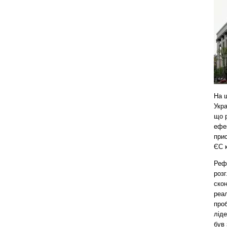
На 
Укра
що 
ефе
при
ЄС к
Реф
роз
скон
реал
проб
ліде
був 