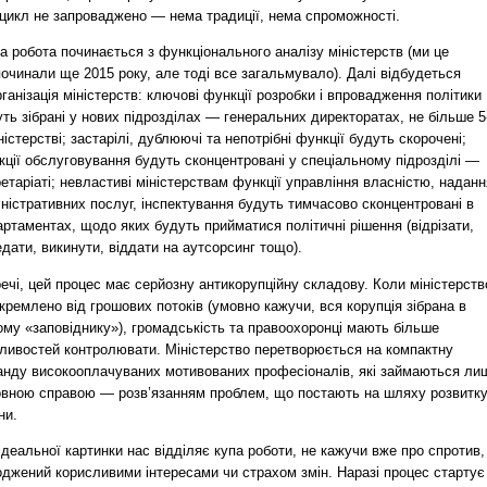
 цикл не запроваджено — нема традиції, нема спроможності.
 робота починається з функціонального аналізу міністерств (ми це
очинали ще 2015 року, але тоді все загальмувало). Далі відбудеться
ганізація міністерств: ключові функції розробки і впровадження політики
ть зібрані у нових підрозділах — генеральних директоратах, не більше 5
ністерстві; застарілі, дублюючі та непотрібні функції будуть скорочені;
ції обслуговування будуть сконцентровані у спеціальному підрозділі —
етаріаті; невластиві міністерствам функції управління власністю, наданн
ністративних послуг, інспектування будуть тимчасово сконцентровані в
ртаментах, щодо яких будуть прийматися політичні рішення (відрізати,
дати, викинути, віддати на аутсорсинг тощо).
ечі, цей процес має серйозну антикорупційну складову. Коли міністерств
кремлено від грошових потоків (умовно кажучи, вся корупція зібрана в
ому «заповіднику»), громадськість та правоохоронці мають більше
ливостей контролювати. Міністерство перетворюється на компактну
анду високооплачуваних мотивованих професіоналів, які займаються ли
овною справою — розв’язанням проблем, що постають на шляху розвитк
ни.
ідеальної картинки нас відділяє купа роботи, не кажучи вже про спротив,
оджений корисливими інтересами чи страхом змін. Наразі процес стартує