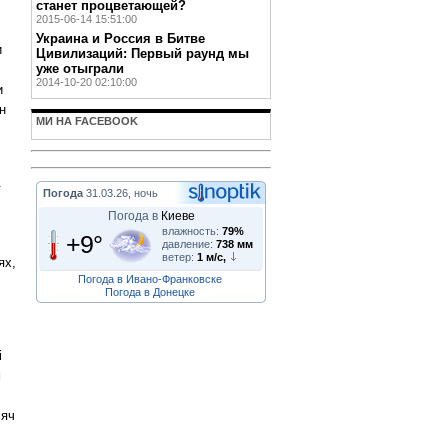
станет процветающей?
.
2015-06-14 15:51:00
Украина и Россия в Битве
и
Цивилизаций: Первый раунд мы
уже отыграли
2014-10-20 02:10:00
и
н
МИ НА FACEBOOK
.
Погода
31.03.26, ночь
Погода в
Киеве
влажность:
79%
+9°
давление:
738 мм
ветер:
1 м/с,
ях,
Погода в Ивано-Франковске
Погода в Донецке
і
м
сяч