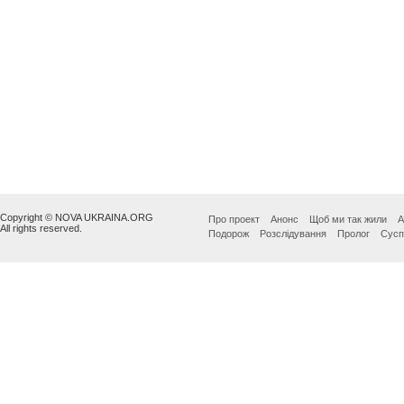
Copyright © NOVA UKRAINA.ORG
Про проект
Анонс
Щоб ми так жили
А
All rights reserved.
Подорож
Розслідування
Пролог
Сусп