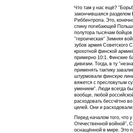
Что там у нас ещё? "Борь
закончившаяся разделом 
Риббентропа. Это, конечн
спину погибающей Польше
полутора тысячам бойцов
"героическая" Зимняя вой
зубов армия Советского С
крохотной финской армие
примерно 10:1. Финские б
дивизии. Тогда, в ту "нез
применять тактику завали
штурмовали финскую лини
вяжется с пресловутым су
умением". Люди всегда бы
вообще, любой российско
расходовать бессчётно во
целей. Они и расходовали
Перед началом того, что у
Отечественной войной", 
оснащённой в мире. Это п