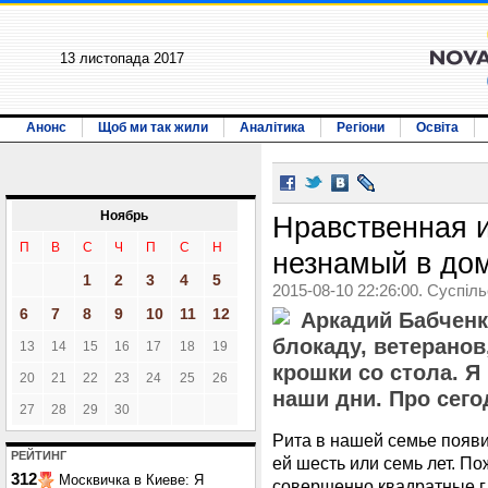
13 листопада 2017
Анонс
Щоб ми так жили
Аналітика
Регіони
Освіта
Ноябрь
Нравственная 
П
В
С
Ч
П
С
Н
незнамый в дом
1
2
3
4
5
2015-08-10 22:26:00. Суспіл
6
7
8
9
10
11
12
Аркадий Бабченк
блокаду, ветеранов
13
14
15
16
17
18
19
крошки со стола. Я
20
21
22
23
24
25
26
наши дни. Про сего
27
28
29
30
Рита в нашей семье появи
РЕЙТИНГ
ей шесть или семь лет. П
312
Москвичка в Киеве: Я
совершенно квадратные гл