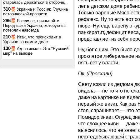
старалась держаться в стороне...
лет в детском доме ребено
310
Украина и Россия: Глубина
Только вареные.Мясо есть
исторической пропасти
рефлекс. Ну то есть вот с
286
Россияне, привыкайте:
пюре. Ну, еще вареную кур
Перед вами Украина, которую вы
потеряли навсегда
панкератит, дефицит веса,
210
Итак, что происходит в
представляет из себя пер
Украине на самом деле
130
Ад на земле: Это "Русский
Ну, бог с ним. Это было д
мир" на выезде
проклятое либеральное на
пять лет у власти.
Ок.
(Проехали)
Свету взяли из детдома дв
видела — не то что не ела
даже на картинке не виде
первый же визит. Как раз
стол, спрашивает — что эт
Помидор знает. Огурец зна
что сложнее киви — даже 
выяснилось, что не знает 
нефтедобывающей стране н