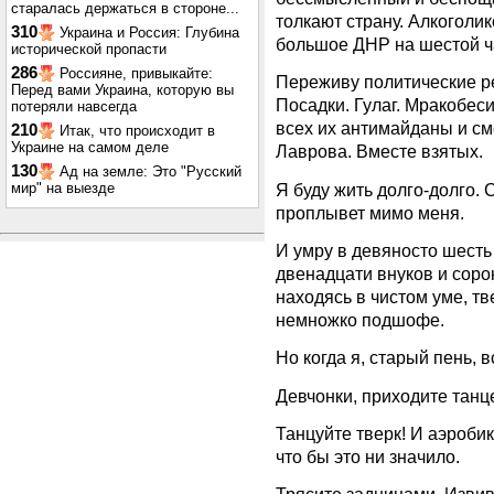
старалась держаться в стороне...
толкают страну. Алкоголи
310
Украина и Россия: Глубина
большое ДНР на шестой ч
исторической пропасти
286
Россияне, привыкайте:
Переживу политические ре
Перед вами Украина, которую вы
Посадки. Гулаг. Мракобес
потеряли навсегда
всех их антимайданы и см
210
Итак, что происходит в
Украине на самом деле
Лаврова. Вместе взятых.
130
Ад на земле: Это "Русский
Я буду жить долго-долго. С
мир" на выезде
проплывет мимо меня.
И умру в девяносто шесть 
двенадцати внуков и соро
находясь в чистом уме, т
немножко подшофе.
Но когда я, старый пень, 
Девчонки, приходите танц
Танцуйте тверк! И аэробик
что бы это ни значило.