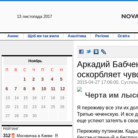
13 листопада 2017
Анонс
Щоб ми так жили
Аналітика
Регіони
Освіта
Ноябрь
Аркадий Бабче
П
В
С
Ч
П
С
Н
оскорбляет чув
1
2
3
4
5
2015-04-27 17:06:00. Суспіл
6
7
8
9
10
11
12
Черта им лыс
13
14
15
16
17
18
19
Я переживу все эти их д
20
21
22
23
24
25
26
Третью чеченскую. И все 
27
28
29
30
еще успеют затеять в свое
РЕЙТИНГ
Переживу путинизм. Кадыр
312
Москвичка в Киеве: Я
бессмысленный и беспоща