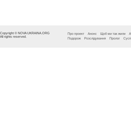
Copyright © NOVA UKRAINA.ORG
Про проект
Анонс
Щоб ми так жили
А
All rights reserved.
Подорож
Розслідування
Пролог
Сусп