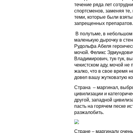
течение ряда лет сотруд
спортсменов, заменяя те,
теми, которые были взяты
запрещенных препаратов
В полутьме, в небольшом
маленькую дырочку в стен
Рудольфа Абеля героическ
мочой. Феликс Эдмундови
Владимирович, тук-тук, в
чекистском аду, мочой не
жалко, что в свое время н
довел вашу жутковатую ко
Страна – маргинал, выбр
цивилизации и категориче
другой, западной цивилиз
пасть на горячем песке ис
разжалобить.
Стране – маргиналу очень