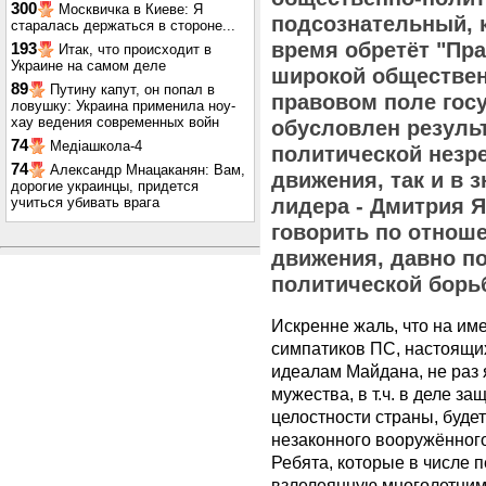
300
Москвичка в Киеве: Я
подсознательный, 
старалась держаться в стороне...
время обретёт ‎"Пра
193
Итак, что происходит в
Украине на самом деле
широкой общественн
89
Путину капут, он попал в
правовом поле госу
ловушку: Украина применила ноу-
хау ведения современных войн
обусловлен резуль
74
Медіашкола-4
политической незре
74
Александр Мнацаканян: Вам,
движения, так и в 
дорогие украинцы, придется
учиться убивать врага
лидера - Дмитрия Я
говорить по отнош
движения, давно п
политической борь
Искренне жаль, что на им
симпатиков ПС, настоящи
идеалам Майдана, не раз
мужества, в т.ч. в деле з
целостности страны, буде
незаконного вооружённог
Ребята, которые в числе 
взлелеянную многолетним