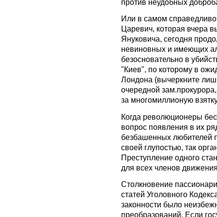
против неудобных доброб
Или в самом справедливом
Царевич, которая вчера в
Януковича, сегодня продо
невиновных и имеющих а
безосновательно в убийств
"Киев", по которому в ож
Лондона (вычеркните лиш
очередной зам.прокурора
за многомиллионую взятку
Когда революционеры бес
вопрос появления в их ря
безбашенных любителей п
своей глупостью, так орг
Преступление одного стан
для всех членов движения.
Столкновение пассионари
статей Уголовного Кодекс
законности было неизбеж
преобразований. Если гос