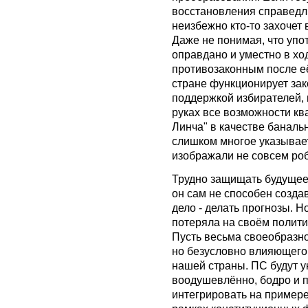
восстановления справедл
неизбежно кто-то захочет
Даже не понимая, что уп
оправдано и уместно в хо
противозаконным после её
стране функционирует за
поддержкой избирателей,
руках все возможности к
Линча" в качестве баналь
слишком многое указывает
изображали не совсем роб
Трудно защищать будущее 
он сам не способен созда
дело - делать прогнозы. Н
потеряла на своём полити
Пусть весьма своеобразн
но безусловно влияющего
нашей страны. ПС будут ун
воодушевлённо, бодро и п
интегрировать на пример