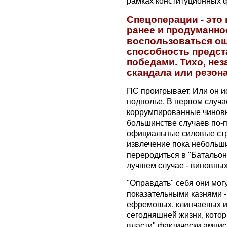
рамках конституционных 
Спецоперации - это
ранее и продуманно
воспользоваться ош
способность предст
победами. Тихо, не
скандала или резон
ПС проигрывает. Или он ис
подполье. В первом случа
коррумпированные чиновник
большинстве случаев по-
официальные силовые стр
извлечение пока небольши
переродиться в "Батальон
лучшем случае - виновных
"Оправдать" себя они мог
показательными казнями -
ефремовых, клинчаевых и
сегодняшней жизни, кото
власти" фактически амнис