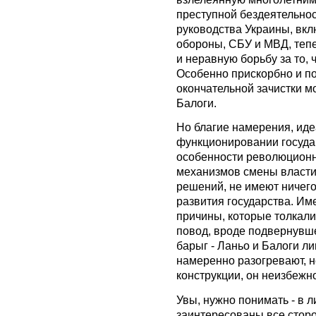
преступной бездеятельно
руководства Украины, вк
обороны, СБУ и МВД, теп
и неравную борьбу за то, 
Особенно прискорбно и по
окончательной зачистки м
Балоги.
Но благие намерения, иде
функционировании госуда
особенности революционн
механизмов смены власти
решений, не имеют ничег
развития государства. И
причины, которые толкали
повод, вроде подвернувш
барыг - Ланьо и Балоги ли
намеренно разогревают, н
конструкции, он неизбежн
Увы, нужно понимать - в 
заинтересованы все сторо