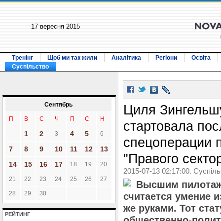
17 вересня 2015
Тренінг
Щоб ми так жили
Аналітика
Регіони
Освіта
Суспільство
Сентябрь
Циля Зингельш
П
В
С
Ч
П
С
Н
стартовала по
1
2
4
5
3
6
спецоперации 
7
8
9
10
11
12
13
"Правого секто
14
15
16
17
18
19
20
2015-07-13 02:17:00. Суспіл
21
22
23
24
25
26
27
Высшим пилотаж
28
29
30
считается умение 
же руками. Тот ста
РЕЙТИНГ
общественно-полит