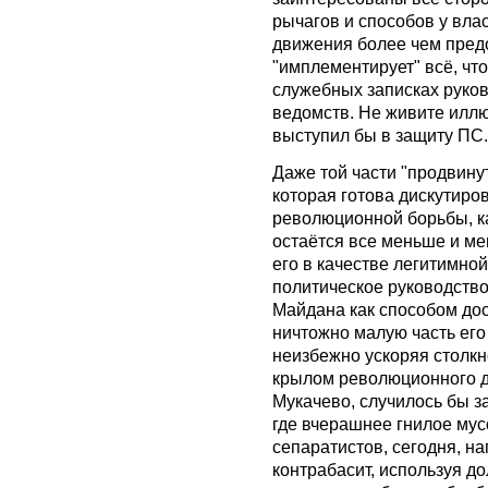
рычагов и способов у вла
движения более чем пред
"имплементирует" всё, что
служебных записках руков
ведомств. Не живите иллюз
выступил бы в защиту ПС.
Даже той части "продвину
которая готова дискутиро
революционной борьбы, к
остаётся все меньше и ме
его в качестве легитимно
политическое руководств
Майдана как способом дос
ничтожно малую часть его
неизбежно ускоряя столк
крылом революционного д
Мукачево, случилось бы з
где вчерашнее гнилое му
сепаратистов, сегодня, н
контрабасит, используя д