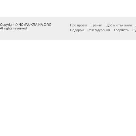
Copyright © NOVA UKRAINA.ORG
Про проект
Тренінг
Щоб ми так жили
All rights reserved.
Подорож
Розслідування
Творчість
Су