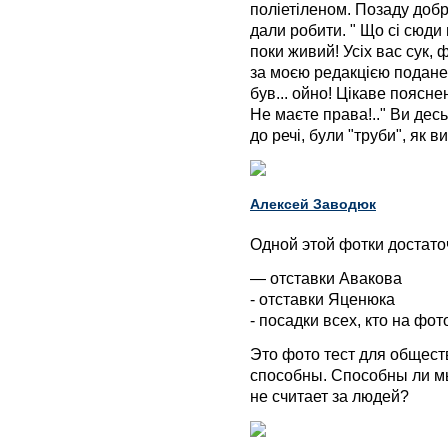
поліетіленом. Позаду добр
дали робити. " Що сі сюди
поки живий! Усіх вас сук, ф
за моєю редакцією подане.
був... ойно! Цікаве поясн
Не маєте права!.." Ви десь
до речі, були "труби", як 
Алексей Заводюк
Одной этой фотки достато
— отставки Авакова
- отставки Яценюка
- посадки всех, кто на фо
Это фото тест для общест
способны. Способны ли мы
не считает за людей?