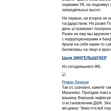
нормами УК, но поднимут
запредельных высот.
Ни первое, ни второе не 
государством. Но разве П
день устраивают похороны
Разве не ему мы вручили
с коррупционерами и банд
брали на себя какие-то 
балаклавы на лицо и крас
Циля ЗИНГЕЛЬШУХЕР
Из сегодняшнего ФБ:
Роман Лерони
Так от, шановні, кажете та
Мукачево. Проїздив повз м
машину. Вирішив зафіксув
із встановленим ДШК. Звіс
місцевих "блюстітєлєй по