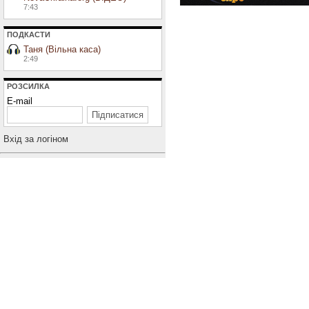
7:43
ПОДКАСТИ
Таня (Вільна каса)
2:49
РОЗСИЛКА
E-mail
Вхiд за логiном