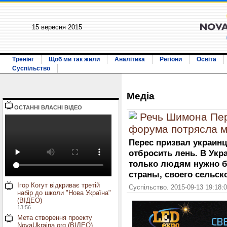
15 вересня 2015
Тренінг
Щоб ми так жили
Аналітика
Регіони
Освіта
Суспільство
Медiа
ОСТАННI ВЛАСНI ВIДЕО
Речь Шимона Пер
форума потрясла 
Перес призвал украинц
отбросить лень. В Укра
только людям нужно б
страны, своего сельск
Ігор Когут відкриває третій
Суспільство. 2015-09-13 19:18:
набір до школи "Нова Україна"
(ВІДЕО)
13:56
Мета створення проекту
NovaUkraina.org (ВІДЕО)