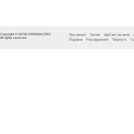
Copyright © NOVA UKRAINA.ORG
Про проект
Тренінг
Щоб ми так жили
All rights reserved.
Подорож
Розслідування
Творчість
Су