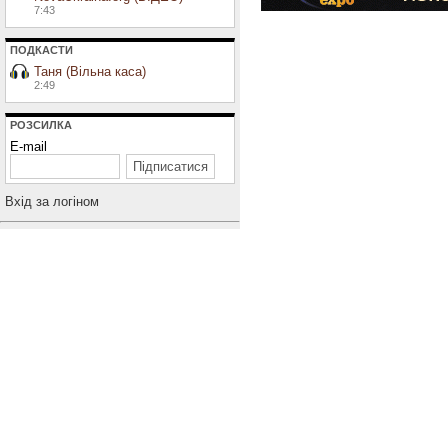
7:43
ПОДКАСТИ
Таня (Вільна каса)
2:49
РОЗСИЛКА
E-mail
Вхiд за логiном