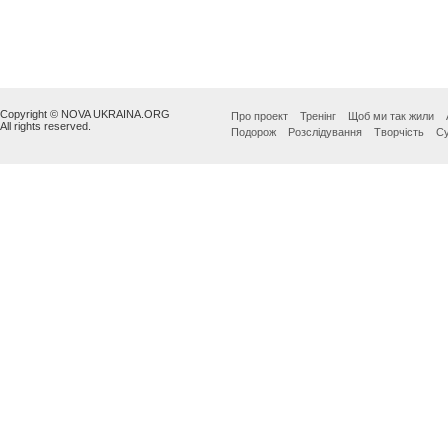
Copyright © NOVA UKRAINA.ORG
Про проект
Тренінг
Щоб ми так жили
All rights reserved.
Подорож
Розслідування
Творчість
Су