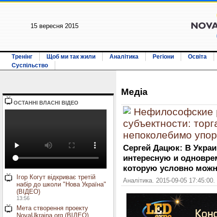
15 вересня 2015
Тренінг
Щоб ми так жили
Аналітика
Регіони
Освіта
Суспільство
Медiа
ОСТАННI ВЛАСНI ВIДЕО
Нефилософские 
субъектности: тор
непоколебимо упо
Сергей Дацюк: В Укра
интересную и одновре
которую условно можно
Ігор Когут відкриває третій
Аналітика. 2015-09-05 17:45:00.
набір до школи "Нова Україна"
(ВІДЕО)
13:56
Мета створення проекту
NovaUkraina.org (ВІДЕО)