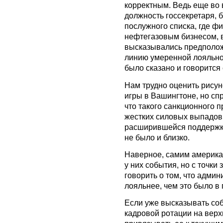
корректным. Ведь еще во
должность госсекретаря, 
послужного списка, где ф
нефтегазовым бизнесом, в
высказывались предположе
линию умеренной лояльнос
было сказано и говорится
Нам трудно оценить рису
игры в Вашингтоне, но сп
что такого санкционного 
жестких силовых выпадов 
расширившейся поддержки
не было и близко.
Наверное, самим америк
у них события, но с точки
говорить о том, что адми
лояльнее, чем это было в
Если уже высказывать со
кадровой ротации на верх