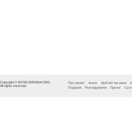
Copyright © NOVA UKRAINA.ORG
Про проект
Анонс
Щоб ми так жили
А
All rights reserved.
Подорож
Розслідування
Пролог
Сусп