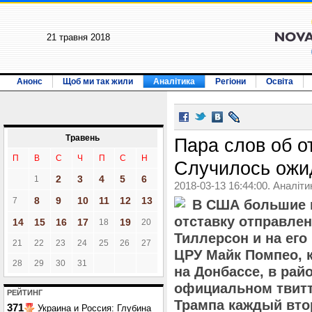
21 травня 2018
Анонс
Щоб ми так жили
Аналітика
Регіони
Освіта
Травень
Пара слов об о
П
В
С
Ч
П
С
Н
Случилось ожи
2
3
4
5
6
1
2018-03-13 16:44:00. Аналіти
8
9
10
11
12
13
7
В США большие 
отставку отправлен
14
15
16
17
19
18
20
Тиллерсон и на его
21
22
23
24
25
26
27
ЦРУ Майк Помпео, 
28
29
30
31
на Донбассе, в рай
официальном твитт
РЕЙТИНГ
Трампа каждый втор
371
Украина и Россия: Глубина