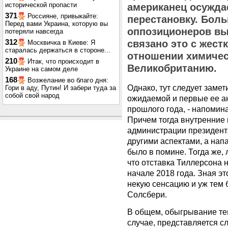
исторической пропасти
американец осуждае
371
Россияне, привыкайте:
перестановку. Боль
Перед вами Украина, которую вы
оппозиционеров вы
потеряли навсегда
312
связано это с жест
Москвичка в Киеве: Я
старалась держаться в стороне...
отношении химичес
210
Итак, что происходит в
Великобританию.
Украине на самом деле
168
Возжелание во благо дня:
Однако, тут следует замети
Гори в аду, Путин! И забери туда за
собой свой народ
ожидаемой и первые ее а
прошлого года, - напомин
Причем тогда внутренние 
администрации президент
другими аспектами, а на
было в помине. Тогда же,
что отставка Тиллерсона 
начале 2018 года. Зная это
некую сенсацию и уж тем 
Солсбери.
В общем, обыгрывание те
случае, представляется 