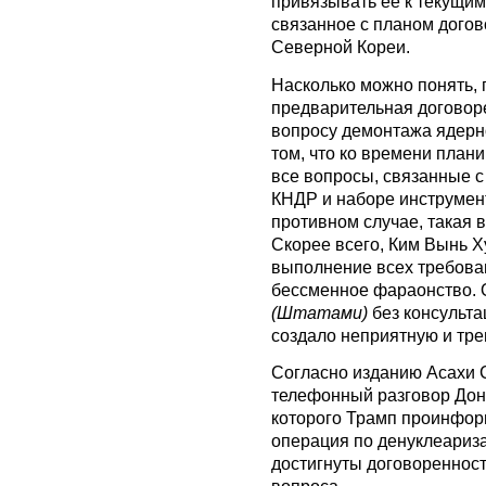
привязывать ее к текущим 
связанное с планом дого
Северной Кореи.
Насколько можно понять, 
предварительная договор
вопросу демонтажа ядерн
том, что ко времени пла
все вопросы, связанные 
КНДР и наборе инструмент
противном случае, такая 
Скорее всего, Ким Вынь Х
выполнение всех требова
бессменное фараонство. 
(Штатами)
без консульта
создало неприятную и тр
Согласно изданию Асахи С
телефонный разговор Дон
которого Трамп проинформ
операция по денуклеариз
достигнуты договореннос
вопроса.