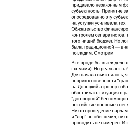
придавало незаконным ф
субъектность. Принятие з
опосредованно эту субъек
на уступки усиливала тех,
Обязательство финансиро
контролем сепаратистов, 
того нищий бюджет. Но лог
была традиционной — вна
поглядим. Смотрим.
Все вроде бы выглядело л
схемами). Но реальность б
Для начала выяснилось, ч
неприкосновенности "гран
на Донецкий аэропорт обр
обострилась ситуация в р
"договорной" беспомощно
российские военные снесли
Никто проведение парлам
и "лнр" не обеспечил, ни
проводить не намерен. И 