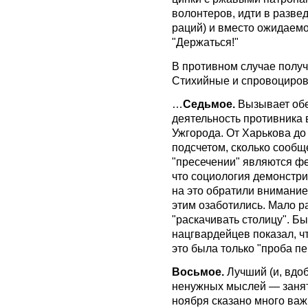
волонтеров, идти в развед
раций) и вместо ожидаемо
"Держаться!"
В противном случае получ
Стихийные и спровоциров
…
Седьмое.
Вызывает обе
деятельность противника 
Ужгорода. От Харькова до
подсчетом, сколько сообщ
"пресечении" являются ф
что социология демонстри
на это обратили внимание
этим озаботились. Мало ра
"раскачивать столицу". Б
нацгвардейцев показал, ч
это была только "проба пе
Восьмое.
Лучший (и, вдоб
ненужных мыслей — занять
ноября сказано много важ