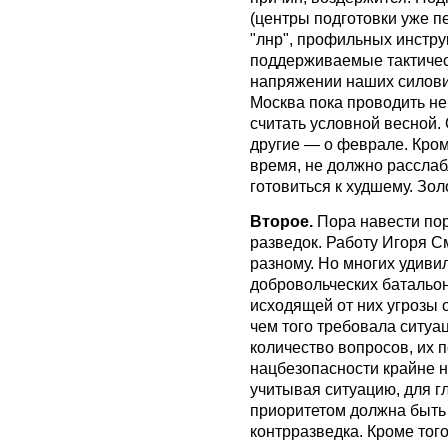
(центры подготовки уже п
"лнр", профильных инстру
поддерживаемые тактичес
напряжении наших силови
Москва пока проводить не 
считать условной весной.
другие — о феврале. Кроме
время, не должно расслаб
готовиться к худшему. Зол
Второе.
Пора навести пор
разведок. Работу Игоря С
разному. Но многих удивил
добровольческих батальон
исходящей от них угрозы 
чем того требовала ситуа
количество вопросов, их 
нацбезопасности крайне н
учитывая ситуацию, для г
приоритетом должна быть 
контрразведка. Кроме тог