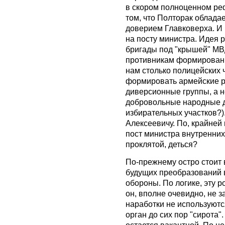
в скором полноценном ре
том, что Полторак облада
доверием Главковерха. И 
на посту министра. Идея 
бригады под "крышей" МВ
противникам формировани
нам столько полицейских 
формировать армейские р
диверсионные группы, а н
добровольные народные 
избирательных участков?).
Алексеевичу. По, крайней 
пост министра внутренних 
проклятой, деться?
По-прежнему остро стоит 
будущих преобразований 
обороны. По логике, эту 
он, вполне очевидно, не 
наработки не используются
орган до сих пор "сирота"
остается вакантной. По н