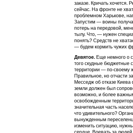
заказе. Кричать хочется. 
сейчас. На фронте не хват
проблемном Харькове, на
Запустим — воины получат
потерь на передовой, ме
тылу. Что, — нужен специ
понять? Средств не хвата
— будем кормить чужих ф
Девятое.
Еще немного о с
того скудные бюджетные 
территории — по-своему 
Правильное, но отчасти з
Месседж об отказе Киева
земли должен был сопрово
возможно, и более важн
освобожденным территори
значительная часть насел
что удивительного? Орга
вынужденным переселенца
изменить ситуацию, нужны 
сердце. Воевать за людей