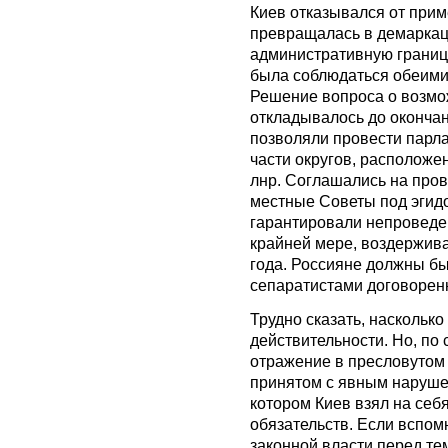
Киев отказывался от при
превращалась в демаркац
административную границ
была соблюдаться обеими
Решение вопроса о возм
откладывалось до оконча
позволяли провести парла
части округов, расположе
лнр. Соглашались на про
местные Советы под эгидо
гарантировали непроведе
крайней мере, воздержива
года. Россияне должны б
сепаратистами договорен
Трудно сказать, насколько
действительности. Но, по 
отражение в пресловутом
принятом с явным нарушен
котором Киев взял на себ
обязательств. Если вспомн
законной власти перед те