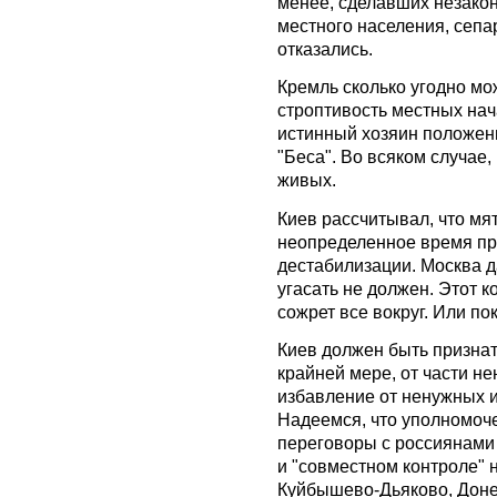
менее, сделавших незакон
местного населения, сепа
отказались.
Кремль сколько угодно м
строптивость местных нач
истинный хозяин положени
"Беса". Во всяком случае, 
живых.
Киев рассчитывал, что мя
неопределенное время пр
дестабилизации. Москва д
угасать не должен. Этот к
сожрет все вокруг. Или пок
Киев должен быть признат
крайней мере, от части не
избавление от ненужных и
Надеемся, что уполномоч
переговоры с россиянами
и "совместном контроле" н
Куйбышево-Дьяково, Доне