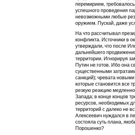
перемирием, требовалось 
успешного проведения па
невозможными любые рез
оружием. Пускай, даже ус
На что рассчитывал прези
конфликта. Источники в о
утверждали, что после И
дальнейшего продвижения
территории. Игнорируя зам
Путин не готов. Ибо она с
существенными затратами
санкций); чревата новым
которые становится все т
резкую реакцию медленно
Запада; в конце концов т
ресурсов, необходимых д
территорий с далеко не в
Алексеевич нуждался в п
состояла суть плана, як
Порошенко?