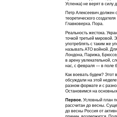
Успенка) не верят в силу
Петр Алексеевич должен о
теоретического создателя 
Главковерха. Пора.
Реальность жестока. Укра
точкой третьей мировой. 
употреблять с таким же уп
называть АТО войной. Для
Лондона, Парижа, Брюссел
в арену увлекательной, сл
нас, с февраля — в поле б
Как воевать будем? Этот 
обсуждали на этой неделе.
разном формате и с разн
Остановимся на основных
Первое.
Условный план 
рассчитан до весны. Суще
до весны Россия от актив
причин, воздержится. По