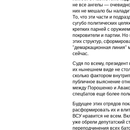
не все ангелы — очевидно.
них не мешало бы наладит
То, что эти части и подра
сугубо политических целя
крепких парней с оружием
покровители и партии. Но 
этих структур, сформиро
"демаркационная линия" м
сейчас.
Судя по всему, президент
их нынешнем виде не сто
сколько фактором внутри
публичное выяснение отно
между Порошенко и Авако
спецбатов еще более пол
Будущее этих отрядов пок
расформировать их и влит
ВСУ нравится не всем. Вк
уже обрели депутатский с
переподчинения всех бато