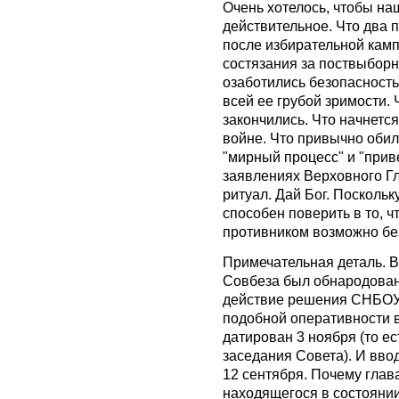
Очень хотелось, чтобы на
действительное. Что два 
после избирательной камп
состязания за поствыборн
озаботились безопасность
всей ее грубой зримости. 
закончились. Что начнется
войне. Что привычно оби
"мирный процесс" и "прив
заявлениях Верховного Г
ритуал. Дай Бог. Посколь
способен поверить в то, ч
противником возможно бе
Примечательная деталь. 
Совбеза был обнародован
действие решения СНБОУ.
подобной оперативности в
датирован 3 ноября (то ес
заседания Совета). И вв
12 сентября. Почему глав
находящегося в состоянии