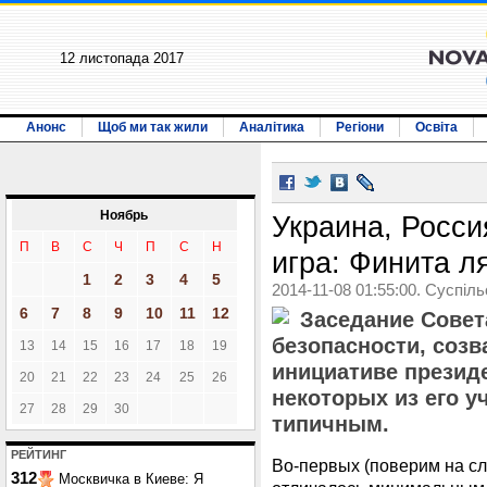
12 листопада 2017
Анонс
Щоб ми так жили
Аналітика
Регіони
Освіта
Ноябрь
Украина, Росси
П
В
С
Ч
П
С
Н
игра: Финита л
1
2
3
4
5
2014-11-08 01:55:00. Суспіл
6
7
8
9
10
11
12
Заседание Совет
безопасности, созв
13
14
15
16
17
18
19
инициативе президе
20
21
22
23
24
25
26
некоторых из его у
27
28
29
30
типичным.
РЕЙТИНГ
Во-первых (поверим на с
312
Москвичка в Киеве: Я