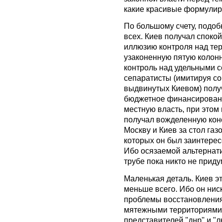
какие красивые формулиро
По большому счету, подо
всех. Киев получал спокой
иллюзию контроля над те
узаконенную пятую колонн
контроль над удельными 
сепаратисты (имитируя с
выдвинутых Киевом) полу
бюджетное финансировани
местную власть, при этом
получал вожделенную кон
Москву и Киев за стол га
которых он был заинтере
Ибо осязаемой альтернати
трубе пока никто не приду
Маленькая деталь. Киев э
меньше всего. Ибо он нис
проблемы восстановления
мятежными территориями.
представителей "днр" и "