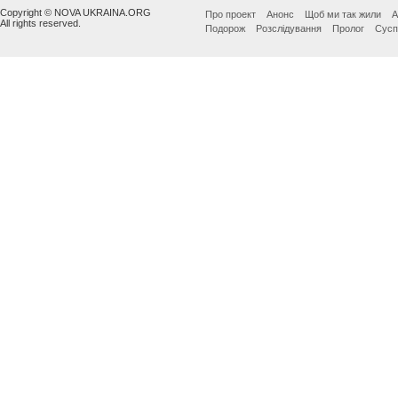
Copyright © NOVA UKRAINA.ORG
Про проект
Анонс
Щоб ми так жили
А
All rights reserved.
Подорож
Розслідування
Пролог
Сусп