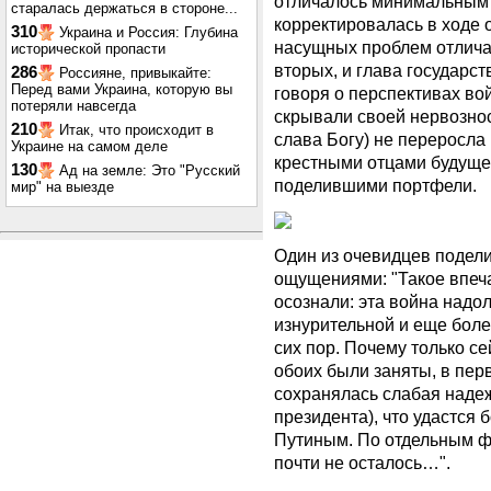
отличалось минимальным 
старалась держаться в стороне...
корректировалась в ходе
310
Украина и Россия: Глубина
насущных проблем отличал
исторической пропасти
вторых, и глава государст
286
Россияне, привыкайте:
Перед вами Украина, которую вы
говоря о перспективах во
потеряли навсегда
скрывали своей нервознос
210
Итак, что происходит в
слава Богу) не переросл
Украине на самом деле
крестными отцами будущей
130
Ад на земле: Это "Русский
поделившими портфели.
мир" на выезде
Один из очевидцев подел
ощущениями: "Такое впеча
осознали: эта война надол
изнурительной и еще боле
сих пор. Почему только с
обоих были заняты, в пер
сохранялась слабая надеж
президента), что удастся 
Путиным. По отдельным ф
почти не осталось…".