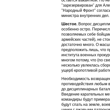
"зарезервирован" для Але
"Народный Фронт" согласи
министра внутренних дел.
Шестое.
Вопрос дисциплин
особенно остро. Перечисл
позволяемых себе бойцами
армейских частей), не сто
достаточно много. О масш
предположить лишь, что 
института военных прокур
многом потому, что (по св
несколько увлеклась сбор
ущерб кропотливой работе
Необходимость возвраще
противодействия любым в
до дисциплинарных баталь
Введение карательных мер
командиры будут примерам
будут спать на земле, вое
цинки с ржавыми патронами