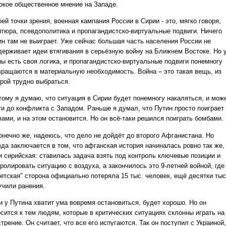
окое общественное мнение на Западе.
ей точки зрения, военная кампания России в Сирии - это, мягко говоря,
нтюра, псевдополитика и пропагандистско-виртуальные подвиги. Ничего
ин там не выиграет. Уже сейчас большая часть населения России не
держивает идеи втягивания в серьёзную войну на Ближнем Востоке. Но 
ны есть своя логика, и пропагандистско-виртуальные подвиги понемногу
вращаются в материальную необходимость. Война – это такая вещь, из
орой трудно выбраться.
тому я думаю, что ситуация в Сирии будет понемногу накаляться, и мож
ти до конфликта с Западом. Раньше я думал, что Путин просто поиграет
вами, и на этом остановится. Но он всё-таки решился поиграть бомбами.
конечно же, надеюсь, что дело не дойдёт до второго Афганистана. Но
вда заключается в том, что афганская история начиналась ровно так же,
 и сирийская: ставилась задача взять под контроль ключевые позиции и
ролировать ситуацию с воздуха, а закончилось это 9-летней войной, где
ветская" сторона официально потеряла 15 тыс. человек, ещё десятки ты
учили ранения.
и у Путина хватит ума вовремя остановиться, будет хорошо. Но он
осится к тем людям, которые в критических ситуациях склонны играть на
трение. Он считает, что все его испугаются. Так он поступил с Украиной,