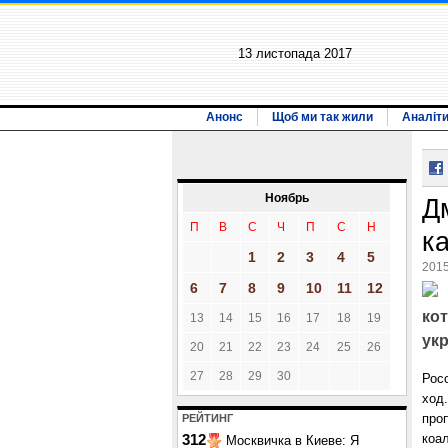
13 листопада 2017
Анонс
Щоб ми так жили
Аналіт
Ноябрь
Д
П
В
С
Ч
П
С
Н
к
1
2
3
4
5
2015
6
7
8
9
10
11
12
ко
13
14
15
16
17
18
19
ук
20
21
22
23
24
25
26
27
28
29
30
Рос
ход
про
РЕЙТИНГ
коал
312
Москвичка в Киеве: Я