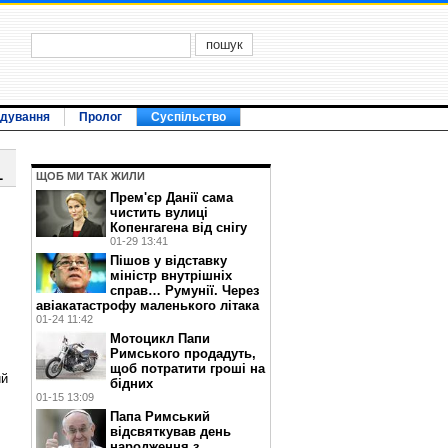
ідування
Пролог
Суспільство
1
ЩОБ МИ ТАК ЖИЛИ
Прем'єр Данії сама
чистить вулиці
Копенгагена від снігу
01-29 13:41
Пішов у відставку
міністр внутрішніх
справ… Румунії. Через
авіакатастрофу маленького літака
01-24 11:42
Мотоцикл Папи
Римського продадуть,
щоб потратити гроші на
ий
бідних
01-15 13:09
Папа Римський
відсвяткував день
народження з