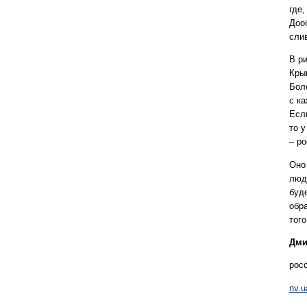
где,
Доо
сли
В р
Кры
Бол
с к
Есл
то 
– ро
Оно 
люд
буд
обр
тог
Дми
рос
nv.u