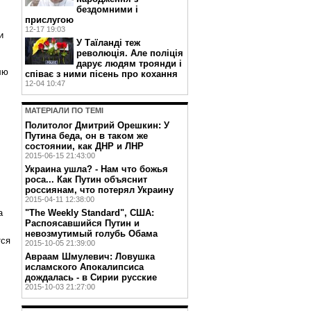
бездомними і
прислугою
12-17 19:03
и
У Таїланді теж
революція. Але поліція
дарує людям троянди і
лю
співає з ними пісень про кохання
12-04 10:47
МАТЕРIАЛИ ПО ТЕМI
Политолог Дмитрий Орешкин: У
Путина беда, он в таком же
,
состоянии, как ДНР и ЛНР
2015-06-15 21:43:00
Украина ушла? - Нам что божья
роса... Как Путин объяснит
россиянам, что потерял Украину
2015-04-11 12:38:00
а
"The Weekly Standard", США:
Распоясавшийся Путин и
невозмутимый голубь Обама
тся
2015-10-05 21:39:00
Авраам Шмулевич: Ловушка
исламского Апокалипсиса
дождалась - в Сирии русские
2015-10-03 21:27:00