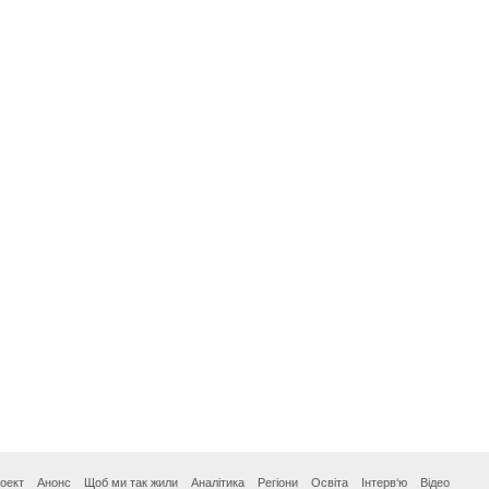
оект
Анонс
Щоб ми так жили
Аналітика
Регіони
Освіта
Інтерв‘ю
Відео