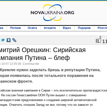
ика
Регіони
Освіта
Інтерв‘ю
Відео
Подорож
Розсл
1
митрий Орешкин: Сирийская
ампания Путина – блеф
-10-07 22:05:00. Суспільство
Кремлю нужно заделать брешь в репутации Путина,
торая появилась после тотального поражения на
раинском фронте.
сийская военная кампания в Сирии – это исключительно пропагандистск
. На сессии Генассамблеи ООН Путин вышел с совершенно
пагандистским предложением о создании широкой антиигиловской
иции. Ответить отказом Запад не мог, потому что он зависит от