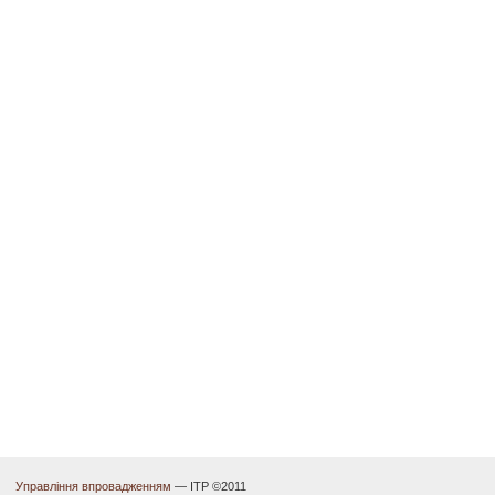
Управління впровадженням
— ІТР ©2011