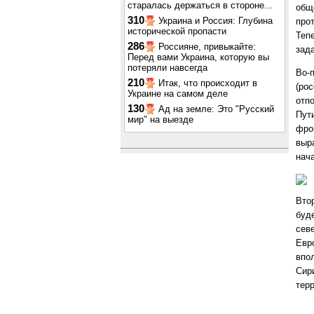
старалась держаться в стороне...
обще
310
Украина и Россия: Глубина
про
исторической пропасти
Теп
286
Россияне, привыкайте:
зад
Перед вами Украина, которую вы
потеряли навсегда
Во-
210
Итак, что происходит в
(рос
Украине на самом деле
отп
130
Ад на земле: Это "Русский
Пут
мир" на выезде
фро
выр
нач
Вто
буд
сев
Евр
впо
Сир
тер