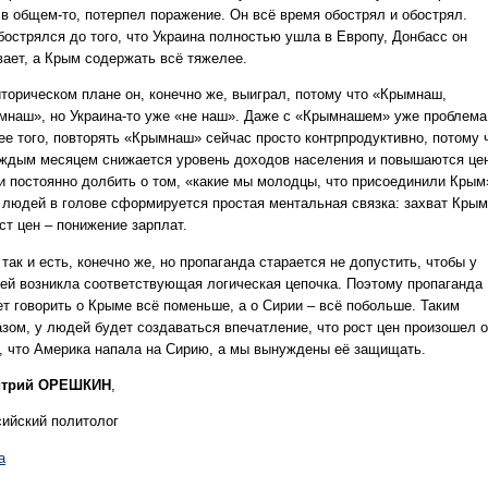
 в общем-то, потерпел поражение. Он всё время обострял и обострял.
бострялся до того, что Украина полностью ушла в Европу, Донбасс он
вает, а Крым содержать всё тяжелее.
иторическом плане он, конечно же, выиграл, потому что «Крымнаш,
мнаш», но Украина-то уже «не наш». Даже с «Крымнашем» уже проблема
ее того, повторять «Крымнаш» сейчас просто контрпродуктивно, потому 
аждым месяцем снижается уровень доходов населения и повышаются це
и постоянно долбить о том, «какие мы молодцы, что присоединили Крым
у людей в голове сформируется простая ментальная связка: захват Кры
ст цен – понижение зарплат.
так и есть, конечно же, но пропаганда старается не допустить, чтобы у
ей возникла соответствующая логическая цепочка. Поэтому пропаганда
ет говорить о Крыме всё поменьше, а о Сирии – всё побольше. Таким
азом, у людей будет создаваться впечатление, что рост цен произошел о
о, что Америка напала на Сирию, а мы вынуждены её защищать.
трий ОРЕШКИН
,
сийский политолог
a