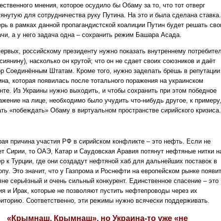
ственного мнения, которое осудило бы Обаму за то, что тот отверг
тянутую для сотрудничества руку Путина. На это и была сделана ставка.
ерь в рамках данной пропагандистской коалиции Путин будет решать сво
ачи, а у него задача одна – сохранить режим Башара Асада.
первых, российскому президенту нужно показать внутреннему потребите
сиянину), насколько он крутой; что он не сдает своих союзников и даёт
ор Соединённым Штатам. Кроме того, нужно заделать брешь в репутации
ина, которая появилась после тотального поражения на украинском
нте. Из Украины нужно выходить, и чтобы сохранить при этом победное
ажение на лице, необходимо было учудить что-нибудь другое, к примеру
ать «побеждать» Обаму в виртуальном пространстве сирийского кризиса.
рая причина участия РФ в сирийском конфликте – это нефть. Если не
ет Сирии, то ОАЭ, Катар и Саудовская Аравия потянут нефтяные нитки н
ер к Турции, где они создадут нефтяной хаб для дальнейших поставок в
опу. Это значит, что у Газпрома и Роснефти на европейском рынке появи
лне серьёзный и очень сильный конкурент. Единственное спасение – это
ия и Ирак, которые не позволяют пустить нефтепроводы через их
риторию. Соответственно, эти режимы нужно всячески поддерживать.
«Крымнаш, Крымнаш», но Украина-то уже «не