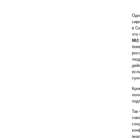
Одн
сир
в С
это
NU
)
бое
рос
люд
дей
есл
сун
Кро
пол
под
Так 
гов
сох
кон
ана