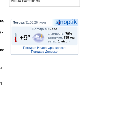
МИ НА FACEBOOK
ью,
Погода
31.03.26, ночь
Погода в
Киеве
 -
влажность:
79%
+9°
давление:
738 мм
ветер:
1 м/с,
Погода в Ивано-Франковске
гие
Погода в Донецке
о
я
ИЛ