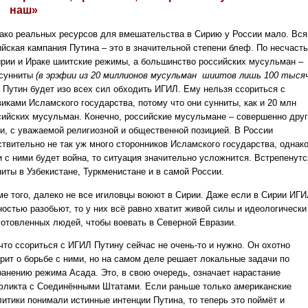
наш»
ако реальных ресурсов для вмешательства в Сирию у России мало. Вся
ийская кампания Путина – это в значительной степени блеф. По несчаст
ирии и Ираке шиитские режимы, а большинство российских мусульман –
 сунниты
(в эрэфии из 20 миллионов мусульман шиитов лишь 100 тысяч
. Путин будет изо всех сил обходить ИГИЛ. Ему нельзя ссориться с
виками Исламского государства, потому что они сунниты, как и 20 млн
сийских мусульман. Конечно, российские мусульмане – совершенно дру
и, с уважаемой религиозной и общественной позицией. В России
ствительно не так уж много сторонников Исламского государства, однак
и с ними будет война, то ситуация значительно усложнится. Встрепенутс
ниты в Узбекистане, Туркменистане и в самой России.
ме того, далеко не все игиловцы воюют в Сирии. Даже если в Сирии ИГ
ностью разобьют, то у них всё равно хватит живой силы и идеологически
готовленных людей, чтобы воевать в Северной Евразии.
что ссориться с ИГИЛ Путину сейчас не очень-то и нужно. Он охотно
орит о борьбе с ними, но на самом деле решает локальные задачи по
ранению режима Асада. Это, в свою очередь, означает нарастание
фликта с Соединёнными Штатами. Если раньше только американские
литики понимали истинные интенции Путина, то теперь это поймёт и