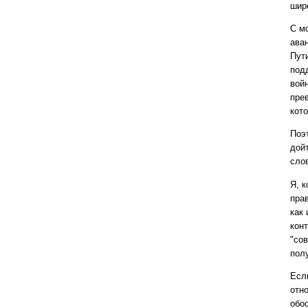
шир
С мо
ава
Пут
под
вой
пре
кот
Поэ
дой
сло
Я, 
пра
как
конт
"со
пол
Есл
отн
обос