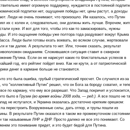
ствительно имеет огромную поддержку, нуждается в постоянной подпитк
номической подпитки нет, ощущения победы нет, цены растут, а доходы
ают. Люди не очень понимают, что произошло. Им казалось, что Путин
нял их с колен и, следовательно, они должны жить лучше. Впрочем, жит
стали хуже. И вот для того, чтобы это как-то замаскировать, нужны
еды. И это ощущение победы уже полтора года раздувают вокруг Крыма
басса. Люди были готовы ехать воевать, во всяком случае, жертвовали
ги и так далее. А результата то нет. Или, точнее сказать, результат
тивоположен ожиданиям. Сложившаяся ситуация ставит в скверное
ожение Путина. Если он не нарисует каких-то блистательных успехов в
айший год, его рейтинг пойдет вниз. Как ни крути, а от патриотической
орики денег в кармане больше не становится.
что это была ошибка, грубый стратегический просчет. Он случился из-за
, что "коллективный Путин" решил, что он Бога за бороду схватил, и теп
все по карману, что ему все разрешат. Что Запад покричит и успокоится
 это было в Грузии
(во время войны 2008 года, — ред.)
. А все пошло не та
апад не испугался, и Украина оказалась достаточно крепким орешком:
гла перестроить Вооруженные силы, дать отпор, и трупы пошли из
аины. В результате Путин оказался в таком же промежуточном состоянии
 и так называемые ЛНР и ДНР. Просто далеко не все это понимают. Со
менем это понимание придет, и это будет бедой для Путина.