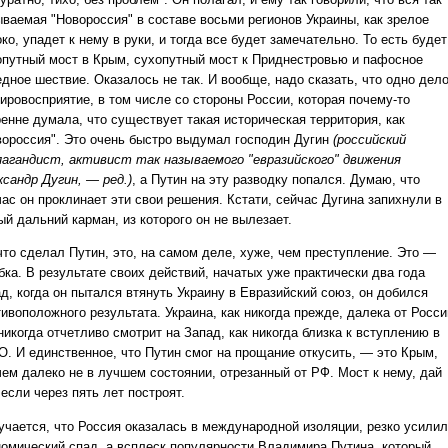
ываемая "Новороссия" в составе восьми регионов Украины, как зрелое
ко, упадет к нему в руки, и тогда все будет замечательно. То есть будет
опутный мост в Крым, сухопутный мост к Приднестровью и пафосное
едное шествие. Оказалось не так. И вообще, надо сказать, что одно дел
ировосприятие, в том числе со стороны России, которая почему-то
ренне думала, что существует такая историческая территория, как
вороссия". Это очень быстро выдумал господин Дугин
(российский
пагандист, активист так называемого "евразийского" движения
ксандр Дугин, — ред.)
, а Путин на эту разводку попался. Думаю, что
ас он проклинает эти свои решения. Кстати, сейчас Дугина запихнули в
й дальний карман, из которого он не вылезает.
 что сделал Путин, это, на самом деле, хуже, чем преступление. Это —
бка. В результате своих действий, начатых уже практически два года
д, когда он пытался втянуть Украину в Евразийский союз, он добился
ивоположного результата. Украина, как никогда прежде, далека от Росси
никогда отчетливо смотрит на Запад, как никогда близка к вступлению в
О. И единственное, что Путин смог на прощание откусить, — это Крым,
чем далеко не в лучшем состоянии, отрезанный от РФ. Мост к нему, дай
 если через пять лет построят.
учается, что Россия оказалась в международной изоляции, резко усили
номический спад, а всплеск популярности Владимира Путина, который