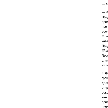
— К
— И
При
пре
про
вое
Укр
кат
При
Шев
При
улы
их э
С Д
гра
долж
отк
сок
неп
при
ниче