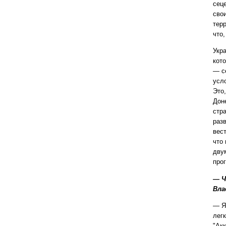
сец
сво
тер
что,
Укр
кот
— с
усл
Это,
Дон
стр
раз
вес
что
дву
про
— Ч
Вла
— Я
лег
"Акк