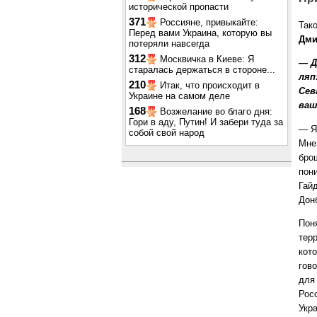
исторической пропасти
371
Россияне, привыкайте:
Так
Перед вами Украина, которую вы
Дми
потеряли навсегда
312
Москвичка в Киеве: Я
— Д
старалась держаться в стороне...
ляп
210
Итак, что происходит в
Сев
Украине на самом деле
ваш
168
Возжелание во благо дня:
Гори в аду, Путин! И забери туда за
— Я
собой свой народ
Мне
брош
пон
Гай
Дон
Пон
тер
кот
гов
для
Рос
Укра