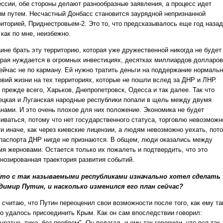
ессии, обе стороны делают разнообразные заявления, а процесс идет
им путем. Несчастный Донбасс становится заурядной непризнанной
риторией, Приднестровьем-2. Это то, что предсказывалось еще год назад
 как по мне, неизбежно.
аине брать эту территорию, которая уже дружественной никогда не будет
орая нуждается в огромных инвестициях, десятках миллиардов долларов
ейчас не по карману. Ей нужно тратить деньги на поддержание нормаль
овий жизни на тех территориях, которые не пошли вслед за ДНР и ЛНР.
 прежде всего, Харьков, Днепропетровск, Одесса и так далее. Так что
ецкая и Луганская народные республики попали в щель между двумя
анами. И это очень плохое для них положение. Экономика не будет
виваться, потому что нет государственного статуса, торговлю невозможн
ти иначе, как через киевские лицензии, а людям невозможно уехать, пот
 паспорта ДНР нигде не признаются. В общем, люди оказались между
мя жерновами. Остается только их пожалеть и подтвердить, что это
гнозированная траектория развития событий.
то с так называемыми республиками изначально хотел сделать
димир Путин, и насколько изменился его план сейчас?
 считаю, что Путин переоценил свои возможности после того, как ему та
ко удалось присоединить Крым. Как он сам впоследствии говорил:
уратно, тихо, без проблем". Он полагал, и ему так говорили, что вся так