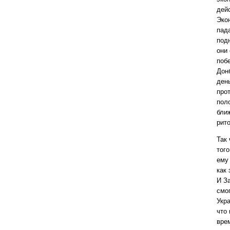
дей
Эко
пад
под
они 
поб
Дон
день
про
пол
ближ
рит
Так 
того
ему 
как
И З
смо
Укр
что
вре