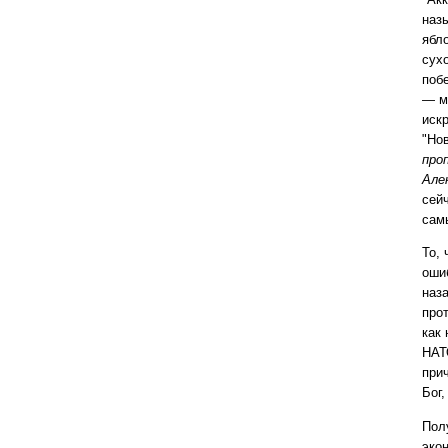
наз
ябло
сух
поб
— м
иск
"Но
про
Але
сейч
самы
То,
оши
наза
прот
как 
НАТ
при
Бог,
Пол
эко