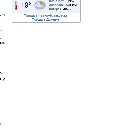
влажность:
79%
+9°
давление:
738 мм
ветер:
1 м/с,
, и
Погода в Ивано-Франковске
Погода в Донецке
 и
,
ных
о
ому
к