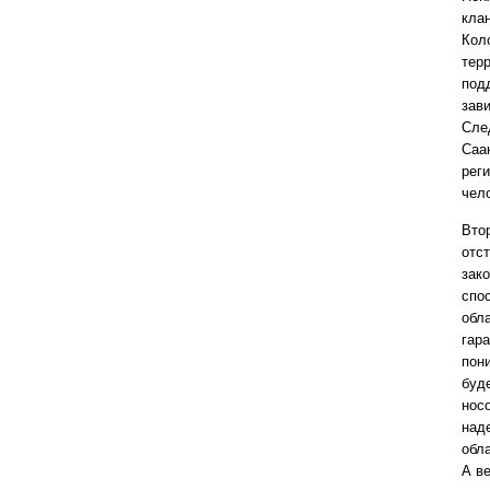
кла
Кол
тер
под
зав
Сле
Саа
рег
чел
Вто
отст
зако
спо
обл
гар
пон
буд
нос
над
обла
А в