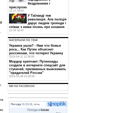
бездомними і
прислугою
12-17 19:03
У Таїланді теж
революція. Але поліція
ый
дарує людям троянди і
співає з ними пісень про кохання
12-04 10:47
-
МАТЕРIАЛИ ПО ТЕМI
Украина ушла? - Нам что божья
роса... Как Путин объяснит
россиянам, что потерял Украину
2015-04-11 12:38:00
Мордор крепчает: Путиноиды
создали в интернете спецсайт для
стукачей, призванных выискивать
"предателей России"
2014-03-08 01:05:00
,
МИ НА FACEBOOK
ля
Погода
31.03.26, ночь
аях
Погода в
Киеве