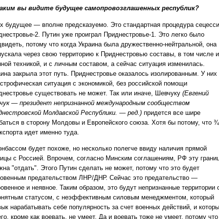
аким вы видите будущее самопровозглашенных республик?
х будущее — вполне предсказуемо. Это стандартная процедура сецесси
днестровье-2. Путин уже проиграл Приднестровье-1. Это легко было
двидеть, потому что когда Украина была дружественно-нейтральной, она
пускала через свою территорию к Приднестровью составы, в том числе и
нной техникой, и с личным составом, а сейчас ситуация изменилась.
аина закрыла этот путь. Приднестровье оказалось изолированным. У них
астрофическая ситуация с экономикой, без российской помощи
днестровье существовать не может. Так или иначе, Шевчуку
(Евгений
чук — президент непризнанной международным сообществом
днестровской Молдавской Республики. — ред.)
придется все шире
баться в сторону Молдовы и Европейского союза. Хотя бы потому, что ¾
кспорта идет именно туда.
онбассом будет похоже, но несколько полегче ввиду наличия прямой
ницы с Россией. Впрочем, согласно Минским соглашениям, РФ эту грани
на "отдать". Этого Путин сделать не может, потому что это будет
ровенным предательством ЛНР/ДНР. Сейчас это предательство —
ровенное и неявное. Таким образом, это будут непризнанные территории 
онятным статусом, с неэффективным силовым менеджментом, который
вык нарабатывать себе популярность за счет военных действий, и котор
го, кроме как воевать, не умеет. Да и воевать тоже не умеет, потому что