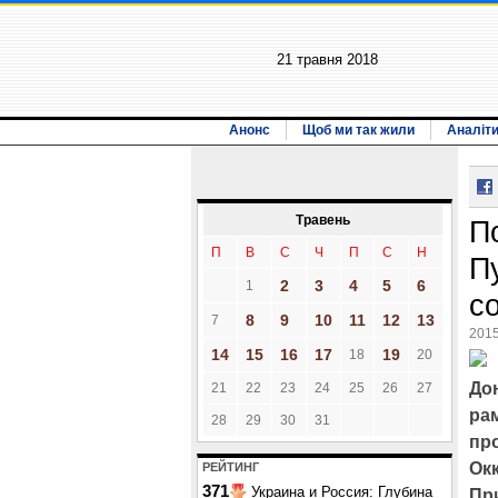
21 травня 2018
Анонс
Щоб ми так жили
Аналіт
Травень
П
П
В
С
Ч
П
С
Н
П
2
3
4
5
6
1
с
8
9
10
11
12
13
7
2015
14
15
16
17
19
18
20
До
21
22
23
24
25
26
27
рам
28
29
30
31
пр
Ок
РЕЙТИНГ
371
Украина и Россия: Глубина
Пр