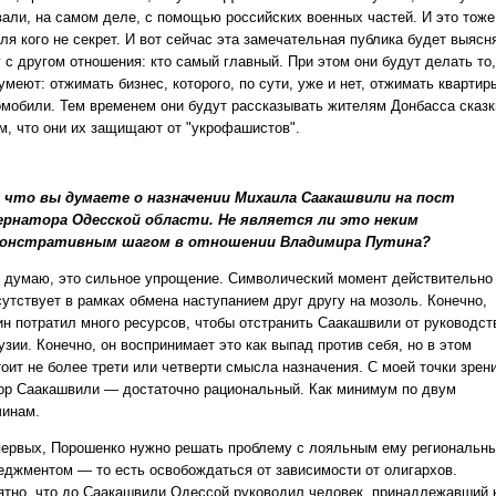
вали, на самом деле, с помощью российских военных частей. И это тоже
ля кого не секрет. И вот сейчас эта замечательная публика будет выясн
 с другом отношения: кто самый главный. При этом они будут делать то,
умеют: отжимать бизнес, которого, по сути, уже и нет, отжимать квартир
омобили. Тем временем они будут рассказывать жителям Донбасса сказк
ом, что они их защищают от "укрофашистов".
 что вы думаете о назначении Михаила Саакашвили на пост
ернатора Одесской области. Не является ли это неким
онстративным шагом в отношении Владимира Путина?
 думаю, это сильное упрощение. Символический момент действительно
сутствует в рамках обмена наступанием друг другу на мозоль. Конечно,
ин потратил много ресурсов, чтобы отстранить Саакашвили от руководст
узии. Конечно, он воспринимает это как выпад против себя, но в этом
оит не более трети или четверти смысла назначения. С моей точки зрен
ор Саакашвили — достаточно рациональный. Как минимум по двум
чинам.
первых, Порошенко нужно решать проблему с лояльным ему региональн
еджментом — то есть освобождаться от зависимости от олигархов.
ятно, что до Саакашвили Одессой руководил человек, принадлежавший 