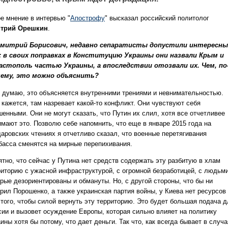
ое мнение в интервью "
Апострофу
" высказал российский политолог
трий Орешкин
.
митрий Борисович, недавно сепаратисты допустили интересн
: в своих поправках в Конституцию Украины они назвали Крым и
астополь частью Украины, а впоследствии отозвали их. Чем, по
ему, это можно объяснить?
 думаю, это объясняется внутренними трениями и невнимательностью.
 кажется, там назревает какой-то конфликт. Они чувствуют себя
енными. Они не могут сказать, что Путин их слил, хотя все отчетливее
имают это. Позволю себе напомнить, что еще в январе 2015 года на
даровских чтениях я отчетливо сказал, что военные перетягивания
басса сменятся на мирные перепихивания.
ятно, что сейчас у Путина нет средств содержать эту разбитую в хлам
риторию с ужасной инфраструктурой, с огромной безработицей, с людьми
орые дезориентированы и обмануты. Но, с другой стороны, что бы ни
орил Порошенко, а также украинская партия войны, у Киева нет ресурсов
 того, чтобы силой вернуть эту территорию. Это будет большая подача д
сии и вызовет осуждение Европы, которая сильно влияет на политику
ины хотя бы потому, что дает деньги. Так что, как всегда бывает в случ