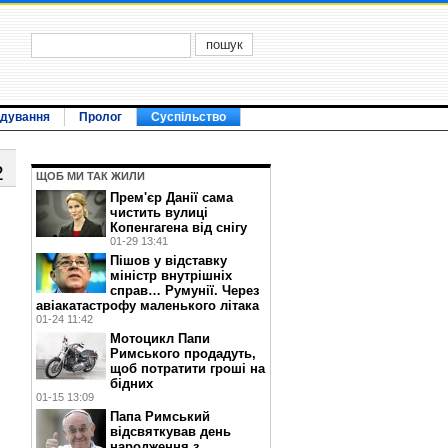
ідування
Пролог
Суспільство
2
ЩОБ МИ ТАК ЖИЛИ
Прем'єр Данії сама
чистить вулиці
Копенгагена від снігу
01-29 13:41
Пішов у відставку
міністр внутрішніх
справ… Румунії. Через
авіакатастрофу маленького літака
01-24 11:42
Мотоцикл Папи
Римського продадуть,
щоб потратити гроші на
бідних
01-15 13:09
Папа Римський
відсвяткував день
народження з