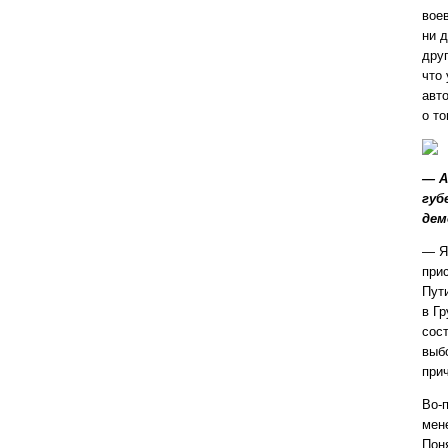
вое
ни д
друг
что 
авт
о т
— А
губ
дем
— Я
при
Пут
в Гр
сост
выб
при
Во-
мен
Пон