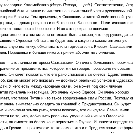
ну господина Коломойского
(Игорь Палица, — ред.)
. Соответственно, Иго
омойский был излишне влиятелен на значительной части русскоязычной
ритории Украины. Тем временем, у Саакашвили никакой собственной гру
держки, людских ресурсов и собственного бизнеса нет. Политическая си
исит от лояльности Порошенко. И он это прекрасно понимает.
довательно, в этом смысле он может быть спокоен, что под руководств
кашвили Одесская область не будет вести какую-то самостоятельную
иональную политику, обманывать или торговаться с Киевом. Саакашвил
овек Порошенко и больше никого, причем абсолютно лояльный.
рое — это личные интересы Саакашвили. Он очень болезненно пережива
ранение от президентства, которое, мягко говоря, произошло не совсем
нно. Он хочет показать, что его рано списывать со счетов. Единственны
соб, как он может это показать — добиться реальных успехов в Одесско
асти. У него есть международные связи, он может под свои личные
антии привлечь инвестиции. Это очень нужно Одессе. Он очень хорошо
имает, что такое Путин и что такое вооруженные силы России. Поэтому о
ет очень внимательно следить за границей с Приднестровьем. Он будет
ом и копытами землю рыть, чтобы показать, что он крутой. Саакашвили
еется на то, что, добившись реальных улучшений жизни в Одесской
сти, он сможет на белом коне вернуться в Грузию. И навести порядок та
едь в Грузии — практически то же самое, что и в Приднестровье: рефор