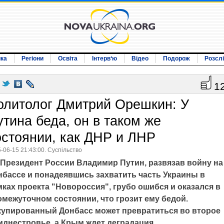
ика
Регіони
Освіта
Інтерв‘ю
Відео
Подорож
Розсл
1
олитолог Дмитрий Орешкин: У
утина беда, он в таком же
остоянии, как ДНР и ЛНР
-06-15 21:43:00. Суспільство
Президент России Владимир Путин, развязав войну на
нбассе и понадеявшись захватить часть Украины в
ках проекта "Новороссия", грубо ошибся и оказался в
омежуточном состоянии, что грозит ему бедой.
купированный Донбасс может превратиться во второе
иднестровье, а Крым ждет деградация.